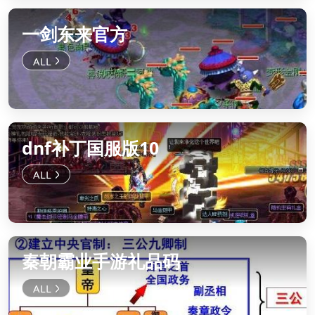
一剑东来官方
dnf补丁国服版10
秦朝霸业手游礼品码