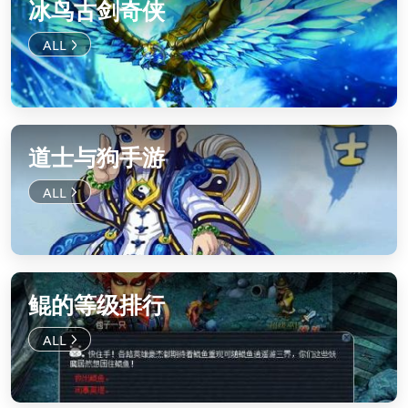
冰鸟古剑奇侠
道士与狗手游
鲲的等级排行