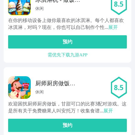
8.5
戏
休闲
在你的移动设备上做你最喜欢的冰淇淋。每个人都喜欢
冰淇淋，对吗？现在，你也可以自己制作个性...
展开
预约
需优先下载九游APP
厨师厨房做饭：
8.5
第3场比赛
休闲
欢迎困扰厨师厨房做饭，甘甜可口的比赛3配对游戏。这
是所有关于免费糖果人叫安托万！收集食谱...
展开
预约