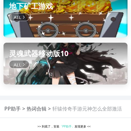
地下矿工游戏
灵魂武器移动版10
PP助手
热词合辑
轩辕传奇手游元神怎么全部激活
>>
到底了，安装
「PP助手」
发现更多
<<