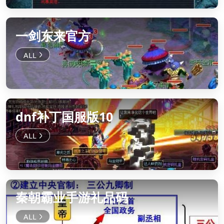
一剑东来官方
dnf补丁国服版10
秦朝霸业手游礼品码