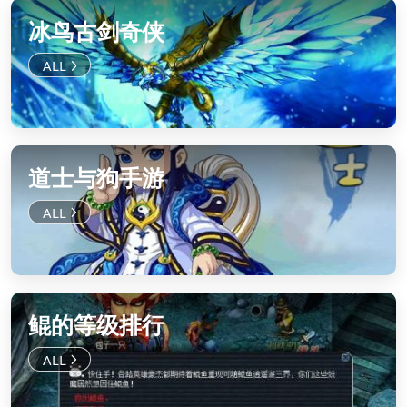
冰鸟古剑奇侠
道士与狗手游
鲲的等级排行