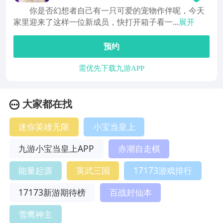
你是否幻想者自己有一只可爱的宠物作伴呢，今天
家里迎来了这样一位新成员，快打开箱子看一...
展开
预约
需优先下载九游APP
大家都在找
迷你英雄无限
小宝当皇上
九游小宝当皇上APP
赤潮自走棋
能量起源
英武三国
17173游戏排行
17173新游期待榜
百战封仙本
雪鹰神主