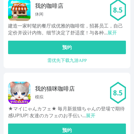
我的咖啡店
8.5
休闲
建造一家时髦的餐厅或优雅的咖啡馆，招募员工，自己
定价并设计内饰。细节决定了舒适度！与各种...
展开
预约
需优先下载九游APP
我的猫咪咖啡店
8.5
模拟
★マイにゃんカフェ★ 毎月新規猫ちゃんの登場で期待
感UP!UP! 友達のカフェのお手伝い...
展开
预约