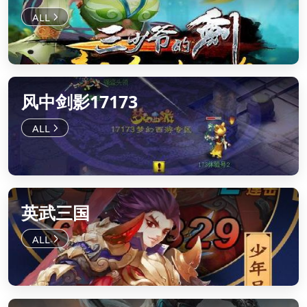
风中剑影17173
英武三国