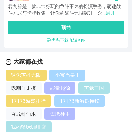
君九龄是一款非常好玩的争斗不休的扮演手游，萌趣战
斗方式与卡牌收集，让你的战斗无限飙升！众...
展开
预约
需优先下载九游APP
大家都在找
迷你英雄无限
小宝当皇上
赤潮自走棋
能量起源
英武三国
17173游戏排行
17173新游期待榜
百战封仙本
雪鹰神主
我的猫咪咖啡店