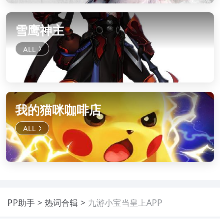
雪鹰神主
我的猫咪咖啡店
PP助手
热词合辑
九游小宝当皇上APP