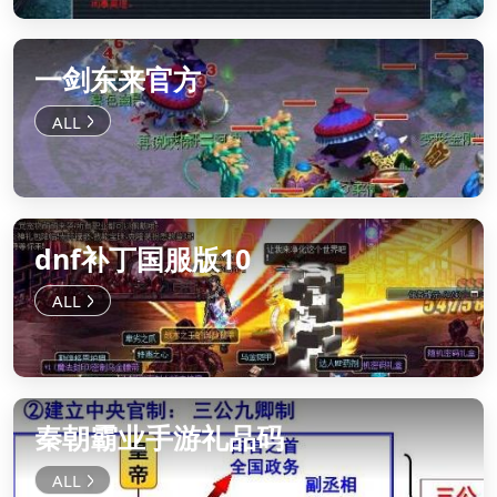
一剑东来官方
dnf补丁国服版10
秦朝霸业手游礼品码