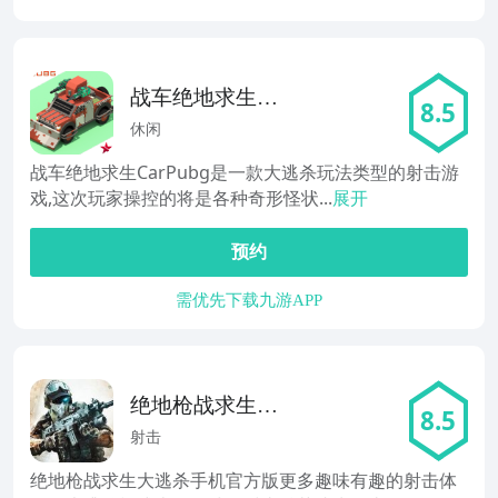
战车绝地求生
8.5
CarPubg
休闲
战车绝地求生CarPubg是一款大逃杀玩法类型的射击游
戏,这次玩家操控的将是各种奇形怪状...
展开
预约
需优先下载九游APP
绝地枪战求生大
8.5
逃杀
射击
绝地枪战求生大逃杀手机官方版更多趣味有趣的射击体