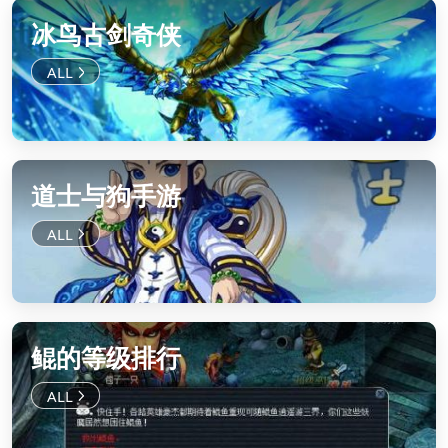
冰鸟古剑奇侠
道士与狗手游
鲲的等级排行