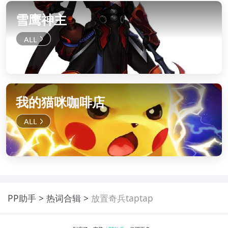
雪鹰神主
我的猫咪咖啡店
PP助手
热词合辑
放置奇兵taptap