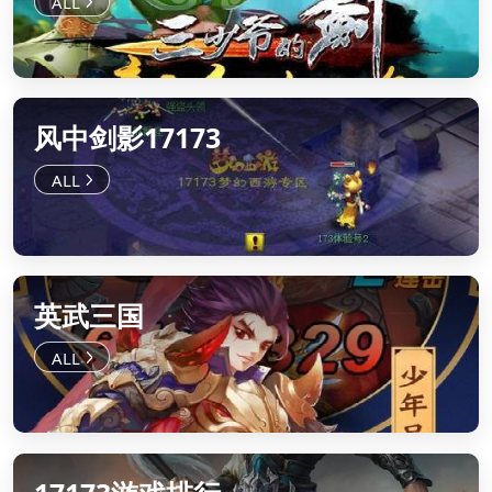
风中剑影17173
英武三国