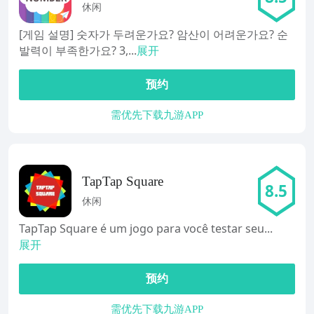
NUMBER
休闲
[게임 설명] 숫자가 두려운가요? 암산이 어려운가요? 순
발력이 부족한가요? 3,...
展开
预约
需优先下载九游APP
TapTap Square
8.5
休闲
TapTap Square é um jogo para você testar seu...
展开
预约
需优先下载九游APP