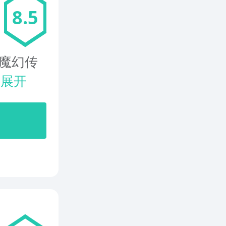
8.5
魔幻传
.
展开