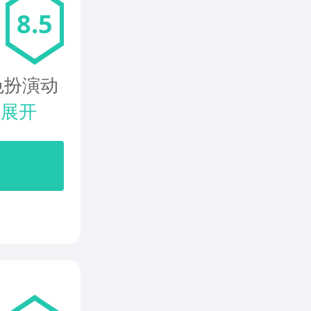
8.5
色扮演动
.
展开