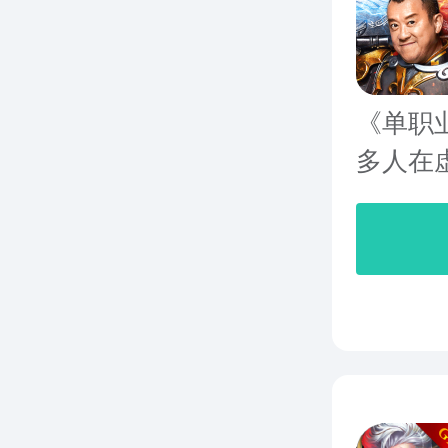
《单职
多人在