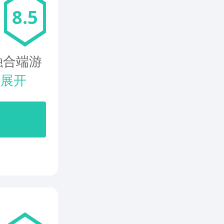
8.5
融合端游
.
展开