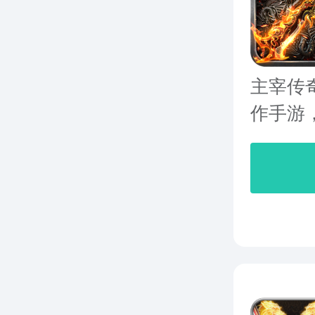
主宰传
作手游