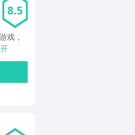
8.5
g游戏，
展开