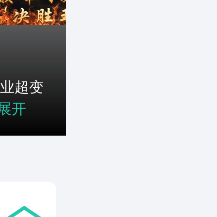
业超变
展开