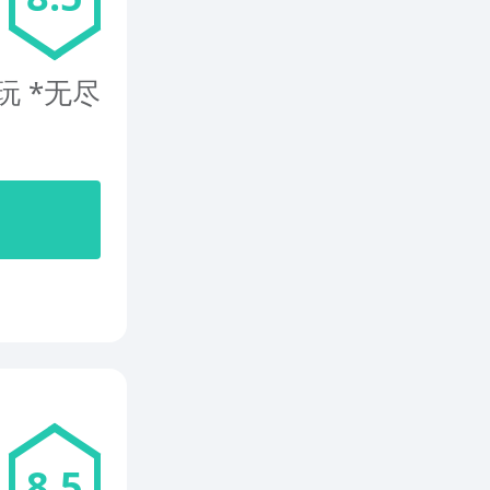
玩 *无尽
8.5