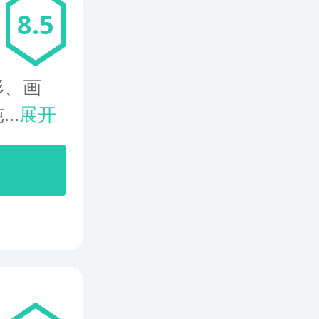
8.5
形、画
..
展开