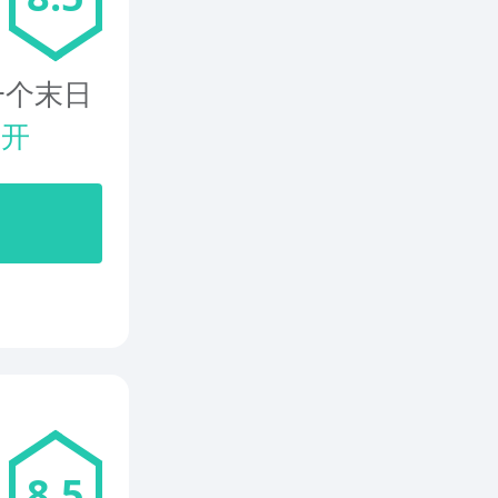
一个末日
展开
8.5