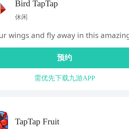
Bird TapTap
休闲
ur wings and fly away in this amazing
预约
需优先下载九游APP
TapTap Fruit