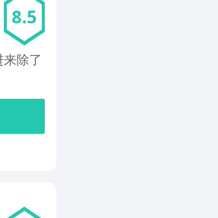
8.5
进来除了