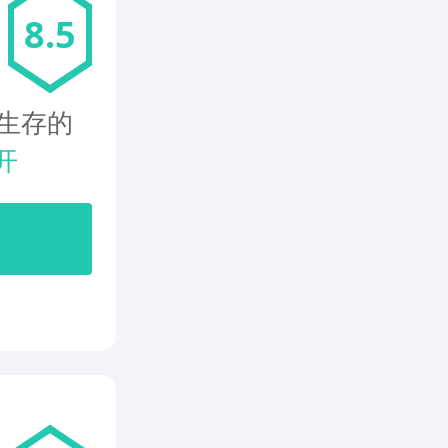
8.5
生存的
开