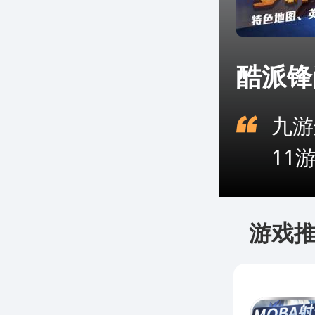
酷派锋
九游
11
游戏