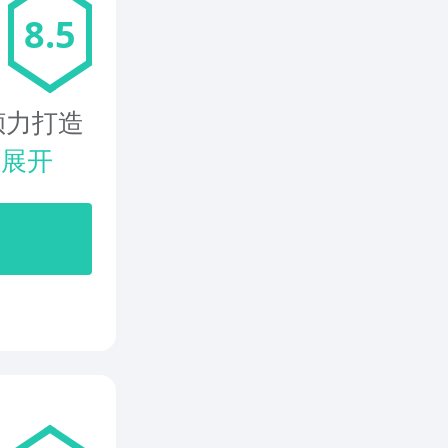
8.5
倾力打造
.
展开