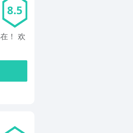
8.5
在！ 欢