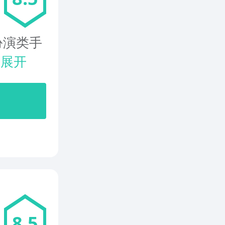
扮演类手
.
展开
8.5