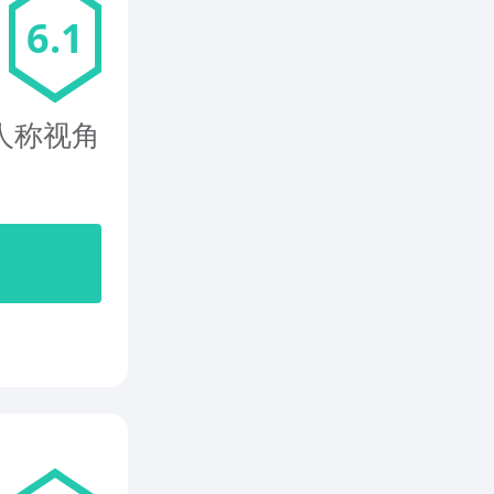
6.1
人称视角