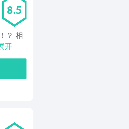
8.5
！？ 相
展开