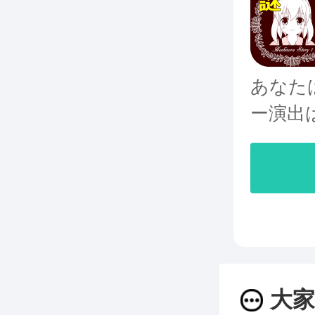
あなた
ー演出
大家