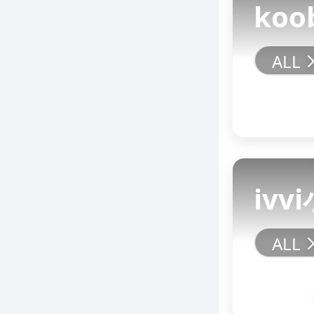
koo
ivvi