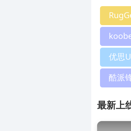
RugG
koob
优思U
酷派锋尚
最新上