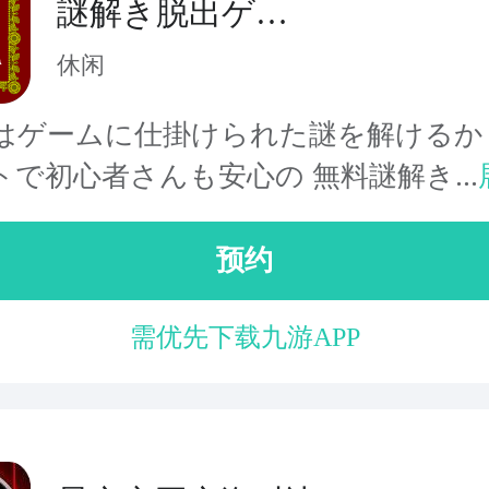
謎解き脱出ゲー
ム 星空物語3 -人
休闲
気モデルの災難-
はゲームに仕掛けられた謎を解けるか
トで初心者さんも安心の 無料謎解き...
预约
需优先下载九游APP