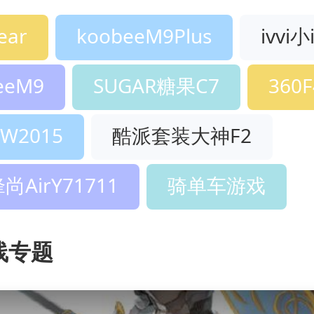
ear
koobeeM9Plus
ivvi小
eeM9
SUGAR糖果C7
360F
W2015
酷派套装大神F2
AirY71711
骑单车游戏
线专题