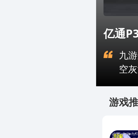
亿通P
九游
空灰
游戏