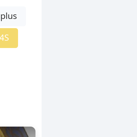
iplus
4S