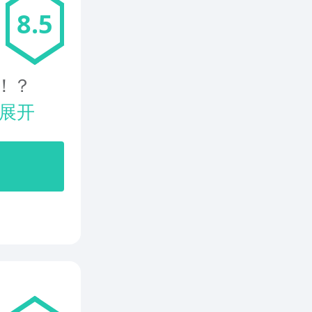
8.5
！？
展开