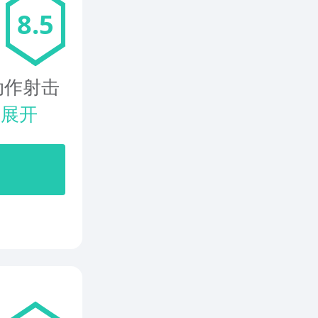
8.5
动作射击
.
展开