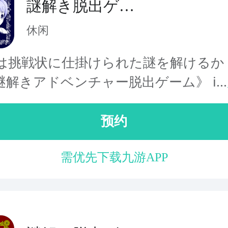
謎解き脱出ゲー
ム 星空物語2 -フ
休闲
ァンクラブの挑
は挑戦状に仕掛けられた謎を解けるか
戦状-
解きアドベンチャー脱出ゲーム》 i...
预约
需优先下载九游APP