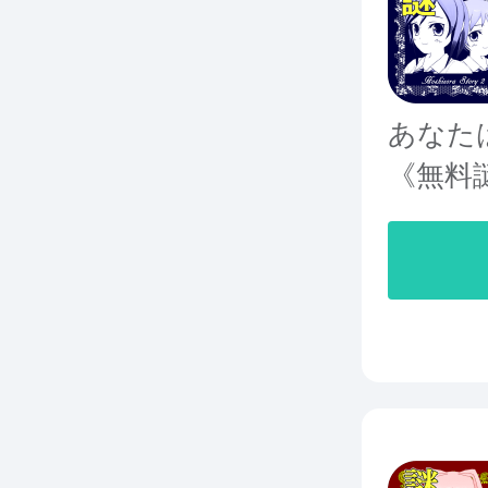
あなた
《無料謎