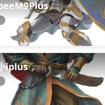
beeM9Plus
小iplus