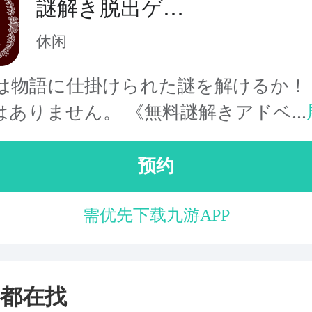
謎解き脱出ゲー
ム 星空物語1 -冥
休闲
府の世界-
は物語に仕掛けられた謎を解けるか！
はありません。 《無料謎解きアドベ...
预约
需优先下载九游APP
都在找