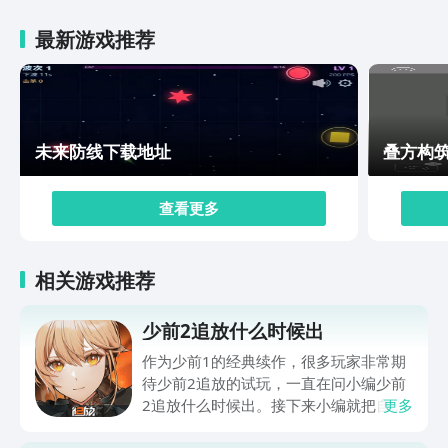
最新游戏推荐
未来防线下载地址
叠方构
查看更多
相关游戏推荐
少前2追放什么时候出
作为少前1的经典续作，很多玩家非常期
待少前2追放的试玩，一直在问小编少前
2追放什么时候出。接下来小编就把自己
更多
打探到有关少前2上线的消息一起奉上，