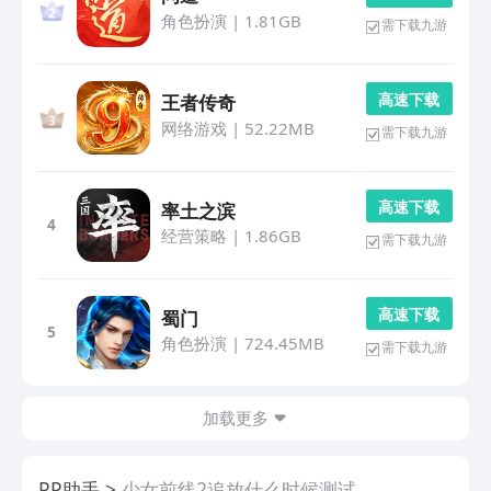
角色扮演
|
1.81GB
需下载九游
高 速 下 载
王者传奇
网络游戏
|
52.22MB
需下载九游
高 速 下 载
率土之滨
4
经营策略
|
1.86GB
需下载九游
高 速 下 载
蜀门
5
角色扮演
|
724.45MB
需下载九游
加载更多
PP助手
少女前线2追放什么时候测试