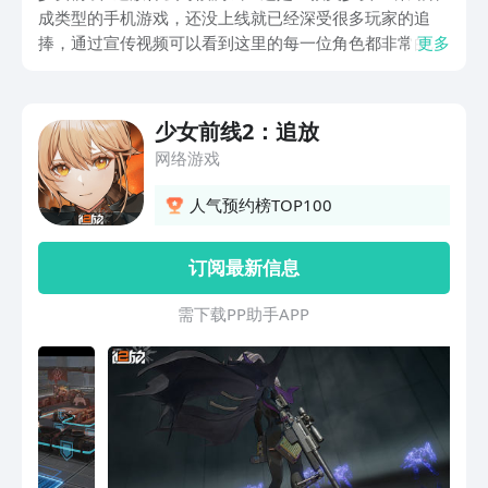
成类型的手机游戏，还没上线就已经深受很多玩家的追
捧，通过宣传视频可以看到这里的每一位角色都非常的精
更多
致，背景立绘也是相当的完美，测试开启期间，官方会根
据情况来抽取部分玩家送上周边礼物，话不多说一起来看
看吧。
少女前线2：追放
网络游戏
人气预约榜TOP100
订阅最新信息
需 下 载 P P 助 手 A P P