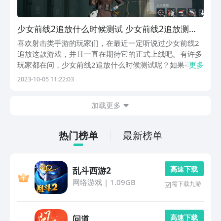
少女前线2追放什么时候测试 少女前线2追放测试
时间指引
喜欢射击类手游的玩家们，在最近一定听说过少女前线2
追放这款游戏，并且一直在期待它的正式上线吧。有许多
玩家都在问，少女前线2追放什么时候测试呢？如果有小
更多
伙伴们想知道这个问题的答案，那么小编今天的这篇文章
2023-10-05 11:22:03
中就为大家带来了准确的时间与下载链接，小伙伴们不妨
仔细阅读小编的这篇文章，并找出答案吧。《少女前线
加载更多
2...
热门榜单
最新榜单
高 速 下 载
乱斗西游2
网络游戏
|
1.09GB
需下载九游
高 速 下 载
问道