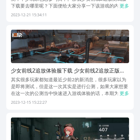
下载要去哪里呢？下面便给大家分享一下该游戏的内测参
更多
与方式，没有参加过上一次测试的小伙伴，不妨来看一看
2023-12-21 15:34:11
下方的教学，希望可以给到大家一些帮助。【少女前线2
追放】最新版下载》》》》》#少女前线2追放#《《《...
少女前线2追放体验服下载 少女前线2追放正版下
载安装链接
其实很多玩家都知道最近少前2的新消息，很多玩家以为
是即将测试，但是这一次其实是进行公测，如果大家想要
在这一次的公测当中快速进入游戏体验的话，本期为大家
更多
带来的少女前线2追放测试服下载可以看一下，其中的部
2023-12-15 15:22:27
分玩法小编也是会为大家介绍一下的哦。【少女前线2追
放】2023最新预约下载地址》》》》》#少女前线2...