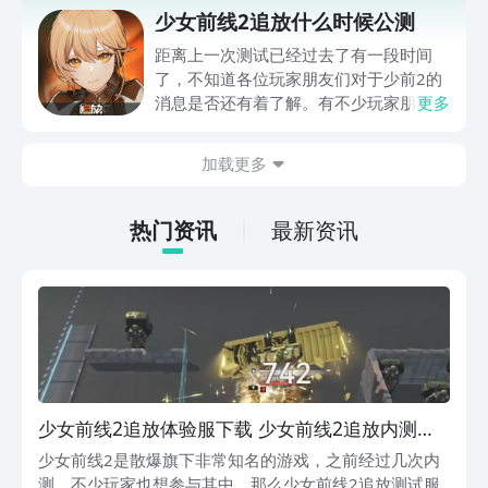
有兴趣的玩家可前往那不要错过本攻略
少女前线2追放什么时候公测
哦。作为3D的美式战棋手游，本作无论
是游戏画面还是机制的设计都非常用心，
距离上一次测试已经过去了有一段时间
绝不会辜负玩家们的期待。
了，不知道各位玩家朋友们对于少前2的
消息是否还有着了解。有不少玩家朋友们
更多
可能在问少女前线2追放什么时候公测，
它的公测时间到底是哪一天？那今天便根
加载更多
据官方的消息给大家解答一下这个问题，
让各位苦等已久的玩家朋友们对其有着更
加深刻的了解，一起来看一看吧。
热门资讯
最新资讯
少女前线2追放体验服下载 少女前线2追放内测怎
么参加
少女前线2是散爆旗下非常知名的游戏，之前经过几次内
测，不少玩家也想参与其中。那么少女前线2追放测试服