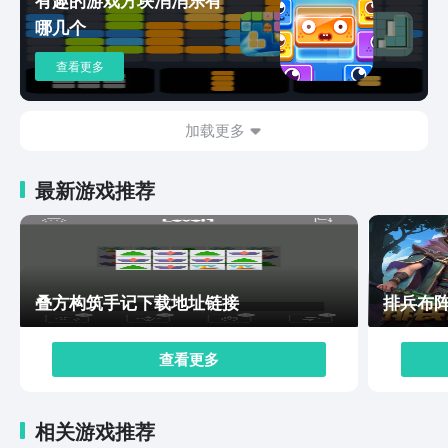
线2追放如何下载安装的全部内容了，希望能对大家下载
哪几个
本作方面带来一些帮助和参考。游戏本身而言，可以看得
出来，经过了这么多年的细心打磨，无论是从画面质量亦
查看更多
或者是游戏内容来看，都是非常不错的手游佳作，十分推
荐诸位体验一下。
加载更多
最新游戏推荐
叠方构筑手记下载地址链接
排兵布
查看更多
相关游戏推荐