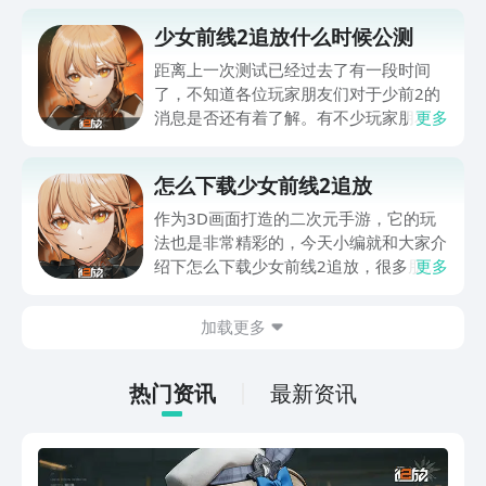
少女前线2追放什么时候公测
距离上一次测试已经过去了有一段时间
了，不知道各位玩家朋友们对于少前2的
消息是否还有着了解。有不少玩家朋友们
更多
可能在问少女前线2追放什么时候公测，
它的公测时间到底是哪一天？那今天便根
怎么下载少女前线2追放
据官方的消息给大家解答一下这个问题，
让各位苦等已久的玩家朋友们对其有着更
作为3D画面打造的二次元手游，它的玩
加深刻的了解，一起来看一看吧。
法也是非常精彩的，今天小编就和大家介
绍下怎么下载少女前线2追放，很多朋友
更多
想要去抢先体验它，但是苦于一直都不了
解应该怎么去安装，为了能帮助各位解答
加载更多
困惑，小编也是特地去了解了相关的讯
息，为大家带来以下分享，感兴趣的就一
起来看下吧。
热门资讯
最新资讯