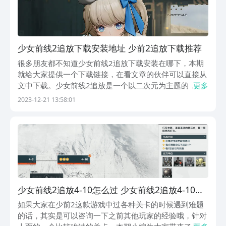
少女前线2追放下载安装地址 少前2追放下载推荐
很多朋友都不知道少女前线2追放下载安装在哪下，本期
就给大家提供一个下载链接，在看文章的伙伴可以直接从
文中下载。少女前线2追放是一个以二次元为主题的，3D
更多
的战棋策略游戏，在本次游戏当中，小伙伴们将变身成为
2023-12-21 13:58:01
一个赏金猎人，带领着人形小队在污染区当中完成各种任
务，迎接各种战斗，如果想参与其中的话，直接下载立...
少女前线2追放4-10怎么过 少女前线2追放4-10通
关技巧
如果大家在少前2这款游戏中过各种关卡的时候遇到难题
的话，其实是可以咨询一下之前其他玩家的经验哦，针对