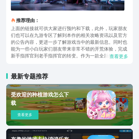
推荐理由：
上面的链接就可供大家进行预约和下载，此外，玩家朋友
们也可以在九游专区了解到本作的相关攻略资讯以及官方
的公告内容，更进一步了解游戏当中的最新信息。同时也
能为一些小白玩家们朋友带来非常不错的开荒体验，完成
新手指挥官到老手指挥官的转变。作为一款全新的3d角色
查看更多
扮演手游，少前2在玩法方面，相较于以前的剧情体验以
及角色养成，本作则更加偏向于策略性和角色扮演。虽然
最新专题推荐
前作在策略玩法方面也有着独到之处，但相比于新版的战
棋而言，表现力仍有所不足。在二代作品当中，由于采用
的三全新的3d建模搭配，使得我们在战场上可以获得更加
受欢迎的种植游戏怎么下
沉浸式的指挥临场感。无论是配合指挥小队当中人形的走
载
位，亦或者是对于环境的各种把控，都需要玩家全身心的
进入其中。不断的寻找掩体，让角色进行迂回包抄，最终
查看更多
取得胜利。剧情方面承接着一代，离开了格里芬的束缚。
我们将作为一名流浪的赏金猎人，率领着与我们一起离开
的战术人形小队前往污染区当中，接取相应的任务委托，
迎接接下来新的敌人。以上就是本期给诸位带来的少女前
有趣的游戏方块消消乐有