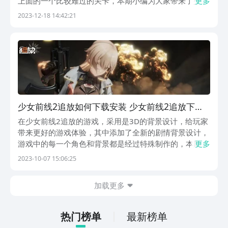
上面的一个比较难过的关卡，本期小编为大家带来了少女
更多
前线2追放4-10怎么过的相关介绍，如果大家想在游戏中
2023-12-18 14:42:21
想要快速的通过这个关卡，本期小编为大家带来的介绍就
可以查看一下这个关卡的技巧啦。这个关卡其实最后...
少女前线2追放如何下载安装 少女前线2追放下载
攻略
在少女前线2追放的游戏，采用是3D的背景设计，给玩家
带来更好的游戏体验，其中添加了全新的剧情背景设计，
游戏中的每一个角色和背景都是经过特殊制作的，本期就
更多
将给大家带来关于少女前线2追放如何下载安装的相关内
2023-10-07 15:06:25
容，游戏的玩法也进行了升级，热血的背景音乐和吸引眼
球的画面互相配合，将这款游戏不断优化，感兴趣的玩...
加载更多
热门榜单
最新榜单