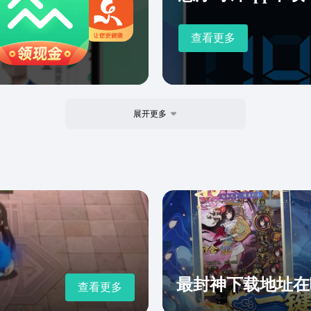
查看更多
展开更多
最封神下载地址在
查看更多