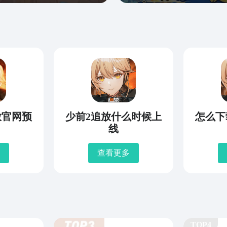
放官网预
少前2追放什么时候上
怎么下
线
查看更多
TOP4