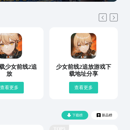
载少女前线2追
少女前线2追放游戏下
放
载地址分享
查看更多
查看更多
下载榜
新品榜
TOP5