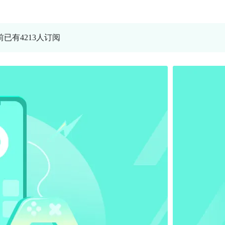
前已有4213人订阅