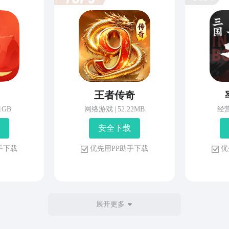
王者传奇
81GB
网络游戏
|
52.22MB
经
安 全 下 载
 手 下 载
优 先 用 P P 助 手 下 载
优 
展开更多