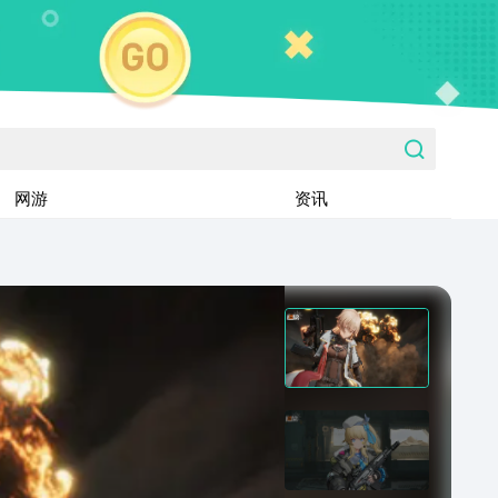
网游
资讯