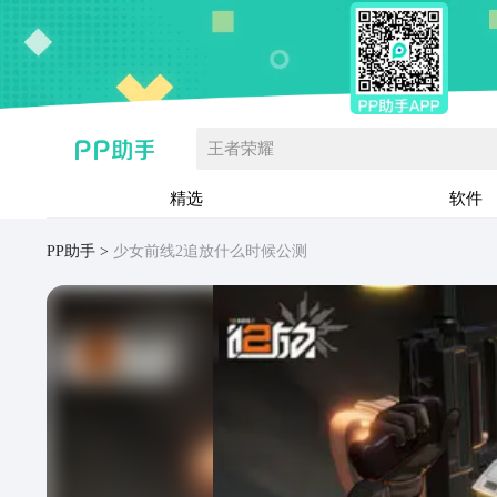
王者荣耀
精选
软件
PP助手
少女前线2追放什么时候公测