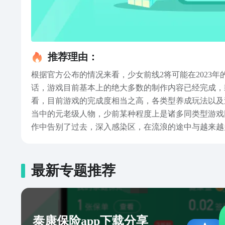
推荐理由：
根据官方公布的情况来看，少女前线2将可能在2023
话，游戏目前基本上的绝大多数的制作内容已经完成，
看，目前游戏的完成度相当之高，各类型养成玩法以及
当中的元老级人物，少前某种程度上是诸多同类型游戏
作中告别了过去，深入感染区，在流浪的途中与越来越
诸位将不再只依靠角色们本身上场作战，还要额外的实
靠地形和角色的优势，在复杂的战场环境下，依靠策略
就会与大家正式见面了。这边提前祝各位玩家们在少前
最新专题推荐
泰康保险app下载分享