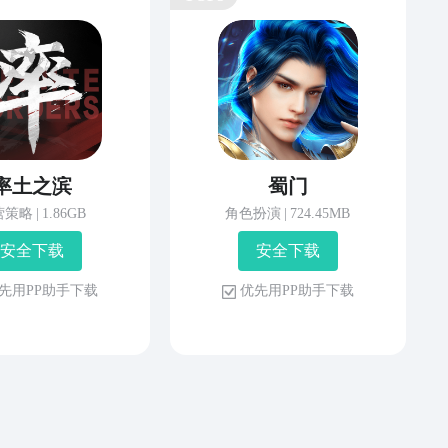
率土之滨
蜀门
营策略
|
1.86GB
角色扮演
|
724.45MB
安 全 下 载
安 全 下 载
先 用 P P 助 手 下 载
优 先 用 P P 助 手 下 载