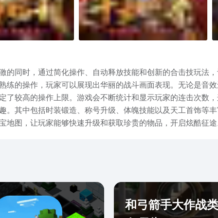
激的同时，通过简化操作、自动释放技能和创新的合击技玩法，
熟练的操作，玩家可以展现出华丽的战斗画面表现。无论是音效
定了较高的操作上限。游戏会不断统计和显示玩家的连击次数，
趣。其中包括时装锻造、称号升级、体魄技能以及天工首饰等丰
宝地图，让玩家能够快速升级和获取珍贵的物品，开启炫酷征途
。在广阔的草原和深邃的洞穴中，玩家可以遇到各种不同的怪物
资源。同时，探索洞穴和地下城也是一种令人兴奋和有趣的冒险
的途径。玩家可以获得丰厚的奖励，这些奖励不仅能够提升游戏
装，这些装备拥有巨量的特性增长幅度和强大的属性，能够帮助
鲤红包等人气玩法会对外开放，玩家可以积极参与，捡取大红包
验更加充实和丰富。无论是追求冒险刺激还是喜欢社交互动，你
和弓箭手大作战
以点击图片下方链接或者前往九游客户端进行订阅或开测提醒。你可