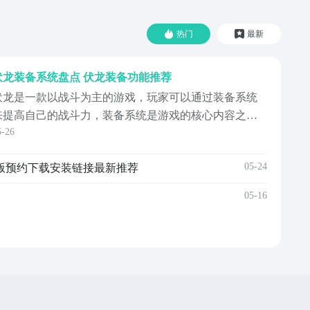
热门
最新
伏龙装备系统盘点 伏龙装备功能推荐
伏龙是一款以战斗为主的游戏，玩家可以通过装备系统
来提高自己的战斗力，装备系统是游戏的核心内容之
5-26
一，下面就由小编为大家详细介绍一下伏龙装备系统介
绍。许多新手玩家可能对装备系统不太了解，想要知道
05-24
版预约下载安装链接最新推荐
伏龙装备系统介绍的相关信息，希望这能够帮助新手玩
家更快地熟悉游戏，享受更多的游戏乐趣！游戏中的装
05-16
备系统非常丰富...