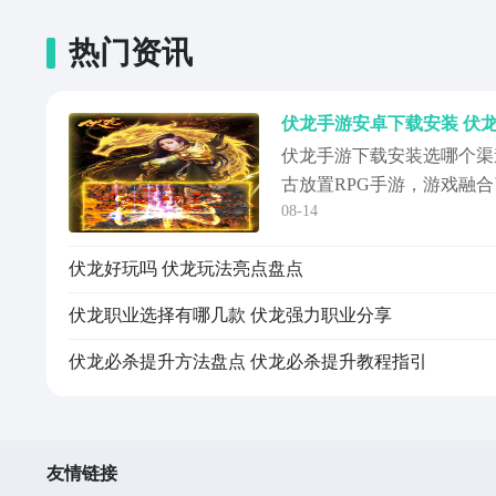
热门资讯
伏龙手游安卓下载安装 伏
伏龙手游下载安装选哪个渠
古放置RPG手游，游戏融
08-14
玩家带来极具情怀感的体验
上，游戏加入了大量街机元
伏龙好玩吗 伏龙玩法亮点盘点
为玩家呈现出独特的游戏风
游戏还不明白怎么玩，去哪
伏龙职业选择有哪几款 伏龙强力职业分享
介绍下《伏龙...
伏龙必杀提升方法盘点 伏龙必杀提升教程指引
友情链接