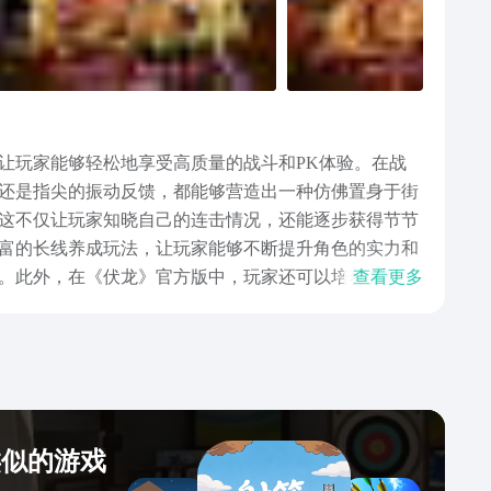
让玩家能够轻松地享受高质量的战斗和PK体验。在战
还是指尖的振动反馈，都能够营造出一种仿佛置身于街
这不仅让玩家知晓自己的连击情况，还能逐步获得节节
富的长线养成玩法，让玩家能够不断提升角色的实力和
。此外，在《伏龙》官方版中，玩家还可以培养各类神
查看更多
和宝物。这为玩家提供了丰富的挑战和发现的机会。玩
，可能隐藏着许多宝藏和秘密等待着玩家去揭露。此
乐趣，还能带来成就感和满足感。在游戏中，神装方面
玩家在打怪、打本等游戏内容中更加顺畅地进行战斗。
，以获取更多的网络资源和优惠。这些活动和玩法为玩
都可以在《伏龙》中找到自己喜欢的玩法，全面享受游
类似的游戏
以通过在九游官网中搜索&quot;伏龙&quot;，