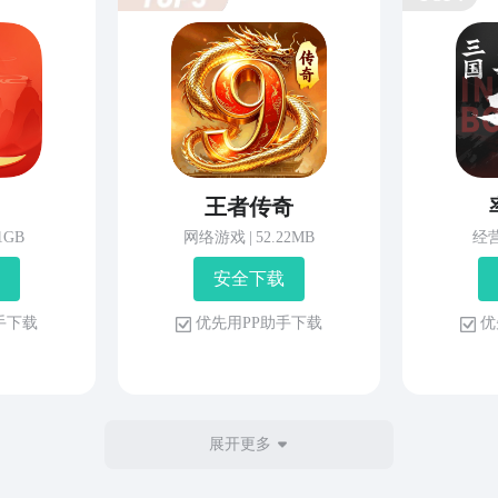
王者传奇
81GB
网络游戏
|
52.22MB
经
安 全 下 载
 手 下 载
优 先 用 P P 助 手 下 载
优 
展开更多