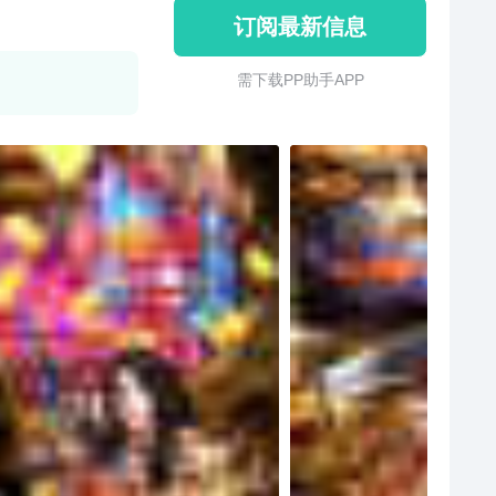
订阅最新信息
需 下 载 P P 助 手 A P P