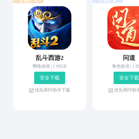
乱斗西游2
问道
网络游戏
|
1.09GB
角色扮演
|
1.
安 全 下 载
安 全 下 载
优 先 用 P P 助 手 下 载
优 先 用 P P 助