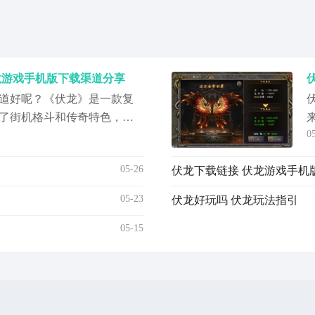
龙游戏手机版下载渠道分享
道好呢？《伏龙》是一款复
合了街机格斗和传奇特色，为
0
。在传统传奇玩法的基础
素，让青春元素得以叠加，
05-26
伏龙下载链接 伏龙游戏手机
格。很多感兴趣的玩家对该
玩，现在由小编为大家详细
05-23
伏龙好玩吗 伏龙玩法指引
05-15