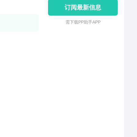
订阅最新信息
需 下 载 P P 助 手 A P P