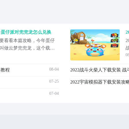
 蛋仔派对兜兜龙怎么兑换
要看看本篇攻略，今年蛋仔
叫做云梦兜兜龙，这个载具
0
入兑换码兑换就可以了，那
码是什么呢？小编在文中给
08-04
装教程
2022战斗火柴人下载安装 
码，感兴趣的小伙伴就继续
先给大家把兑换码放出来，
07-25
2022宇宙模拟器下载安装攻
07-04