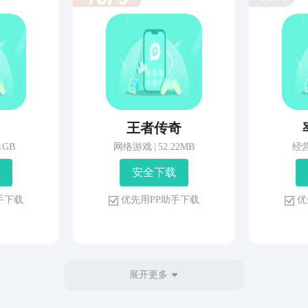
王者传奇
81GB
网络游戏
|
52.22MB
经
安 全 下 载
 手 下 载
优 先 用 P P 助 手 下 载
优 
展开更多