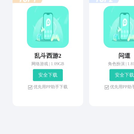
乱斗西游2
问道
网络游戏
|
1.09GB
角色扮演
|
1.
安 全 下 载
安 全 下 载
优 先 用 P P 助 手 下 载
优 先 用 P P 助