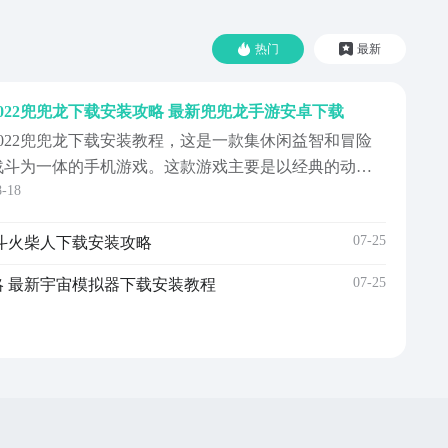
热门
最新
2022兜兜龙下载安装攻略 最新兜兜龙手游安卓下载
2022兜兜龙下载安装教程，这是一款集休闲益智和冒险
战斗为一体的手机游戏。这款游戏主要是以经典的动画
8-18
的卡通形象为主的，有着非常独特学习方法，将游戏的
形式带入到学习中去，这款游戏非常适合小朋友们去体
07-25
战斗火柴人下载安装攻略
验的一款游戏，小朋友们能够在玩游戏的同时能够学习
到知识，让学习这件事变的不在单调。接下来就和小编
07-25
略 最新宇宙模拟器下载安装教程
一起来看看这款兜兜龙的下载安装教程吧！如果对你非
常有用处的话记得下载哦~