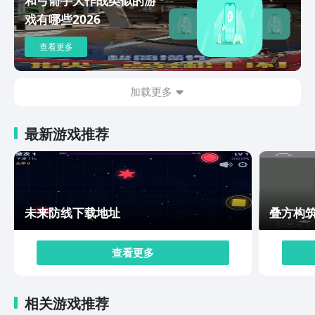
游戏里玩家可以自由选择灵根，每个灵根都有不同的能
戏有哪些2026
力，可以借助这些基础的能力对抗特定的对手，另外在游
戏里还会有大量的资源能让玩家收集，不管是单纯的采矿
查看更多
还是宝箱解锁，都有机会获得大量的矿石灵草，还有机会
在宝箱里开出功法装备，完成日常任务之后更是能稳定获
得资源和货币，帮助玩家在游戏里完成修炼。修仙时代手
加载更多
游呈现的是一个相对来说比较真实复古的修仙大世界，喜
欢休闲元素的玩家都可以去尝试游戏，挑战过程中，玩家
最新游戏推荐
必须要多去获得灵气，接着根据时间的推移，通过消耗灵
气，提升能力，让角色可以顺利完成修炼冒险。
未来防线下载地址
叠方构
查看更多
相关游戏推荐