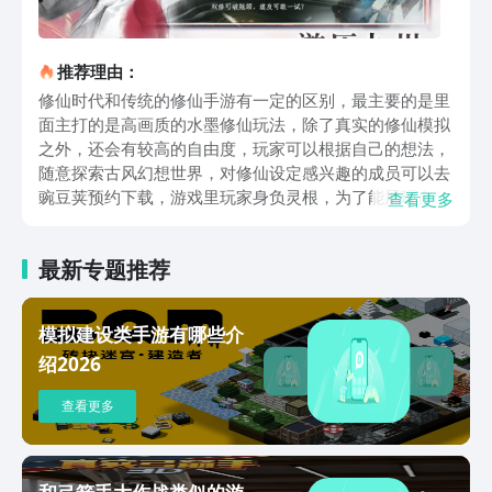
推荐理由：
修仙时代和传统的修仙手游有一定的区别，最主要的是里
面主打的是高画质的水墨修仙玩法，除了真实的修仙模拟
之外，还会有较高的自由度，玩家可以根据自己的想法，
随意探索古风幻想世界，对修仙设定感兴趣的成员可以去
豌豆荚预约下载，游戏里玩家身负灵根，为了能展现自身
查看更多
的能力，将会开启修仙冒险的旅程，挑战开启之后，玩家
首先可以在特定的区域内开启自由修炼探索，收集对自己
最新专题推荐
有帮助的物品道具，接着就可以按照自己的想法开启专属
的修炼冒险。游戏使用的是水墨画风设定，挑战过程中，
玩家依旧能感受到即时战斗的策略性，每次战斗都有大量
模拟建设类手游有哪些介
华丽的招式和各类仙法，可以让玩家随意使用，每次对战
绍2026
都可以通过顺滑的操作设定，让玩家沉浸在修仙大世界，
挑战过程中主打的不只是实力的比拼，还需要充分展现策
查看更多
略，游戏里会设定丰富的日常玩法，玩家可以在场景里开
启自由的探索挑战，想要修炼，各类功法也是必不可少
的，玩家需要不断学习，并且利用收集到的资源炼制专属
的法宝灵丹，让自己从普通的门外弟子，顺利完成修仙。
和弓箭手大作战类似的游