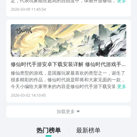
定，代表玩家能在超高的自由度中，体验开放修仙，修仙
更多
时代手游下载安装渠道会在下面分享，所有喜欢水墨风修
2026-03-09 11:45:54
仙设定的成员，都可以进入到游戏开启御剑飞行，并且通
过战斗，体验真实趣味的修仙冒险。《修仙时代》最新
预...
修仙时代手游安卓下载安装详解 修仙时代游戏手
机版下载预约链接分享
修仙类型的游戏，是国服玩家最喜欢的类型之一，诞生了
很多精彩的作品，修仙时代就是即将和大家见面的一款，
今天小编给大家带来的内容是修仙时代手游下载安装详
更多
解。这款游戏采用了中国风元素打造，游戏画面非常精
2026-03-02 14:10:45
致，而且是真正的开放世界，这就给修仙玩法带来了全新
体验。【修仙时代】最新版预约/下载地址》》》》》#修
加载更多
仙...
热门榜单
最新榜单