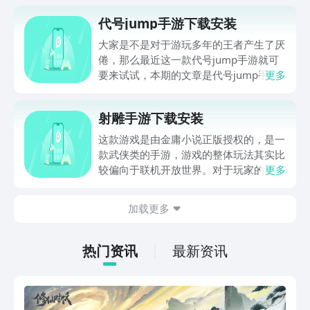
代号jump手游下载安装
大家是不是对于游玩多年的王者产生了厌
倦，那么最近这一款代号jump手游就可
要来试试，本期的文章是代号jump手游
更多
下载安装介绍，其中有着王者基础的玩
法，但是在角色和技能各个方面存在较大
射雕手游下载安装
的差异，特别是针对于二次元玩家能够有
更佳的代入感，其中有着热门的漫画人物
这款游戏是由金庸小说正版授权的，是一
能够收集和操作战斗，如果对代号jump
款武侠类的手游，游戏的整体玩法其实比
手游感兴趣的就请花点时间读完下方的内
较偏向于联机开放世界。对于玩家的社交
更多
容。
属性要求并没有那么高，今天就给各位玩
家带来射雕手游下载安装的内容。在这款
加载更多
游戏中也没有任何门派选择，玩家只需要
根据武器的不同，使用不一样的招式就可
以了。
热门资讯
最新资讯