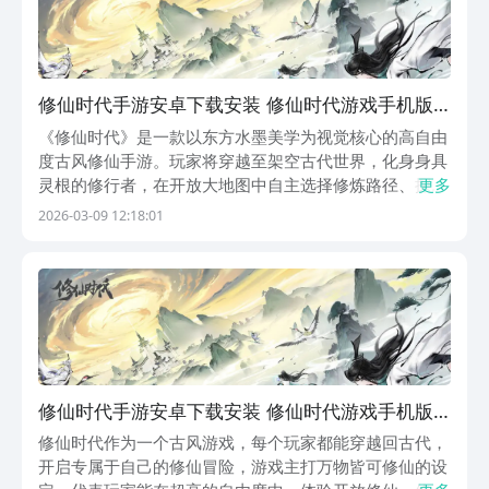
修仙时代手游安卓下载安装 修仙时代游戏手机版
安卓iOS最新版本安装包获取
《修仙时代》是一款以东方水墨美学为视觉核心的高自由
度古风修仙手游。玩家将穿越至架空古代世界，化身身具
灵根的修行者，在开放大地图中自主选择修炼路径、探索
更多
秘境、炼制法宝、参悟功法，真正实现“万物皆可修仙”的
2026-03-09 12:18:01
沉浸式体验。游戏采用写意水墨渲染技术，配合细腻笔触
与留白构图，营造出极具国韵气息的修仙长卷。《修仙
修仙时代手游安卓下载安装 修仙时代游戏手机版
下载链接
修仙时代作为一个古风游戏，每个玩家都能穿越回古代，
开启专属于自己的修仙冒险，游戏主打万物皆可修仙的设