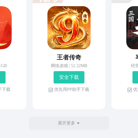
王者传奇
81GB
网络游戏
|
52.22MB
经
安 全 下 载
 手 下 载
优 先 用 P P 助 手 下 载
优 
展开更多