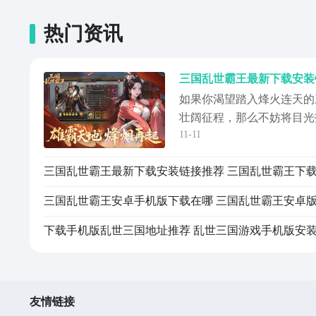
热门资讯
如果你渴望踏入烽火连天的
壮阔征程，那么不妨将目光
11-11
它以高度还原的历史氛围和
家的关注，如今许多人正在
下载地址。只需点击下方专
资源。《三国乱世霸王》最
三国乱世霸
友情链接