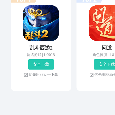
乱斗西游2
问道
网络游戏
|
1.09GB
角色扮演
|
1.
安 全 下 载
安 全 下 载
优 先 用 P P 助 手 下 载
优 先 用 P P 助