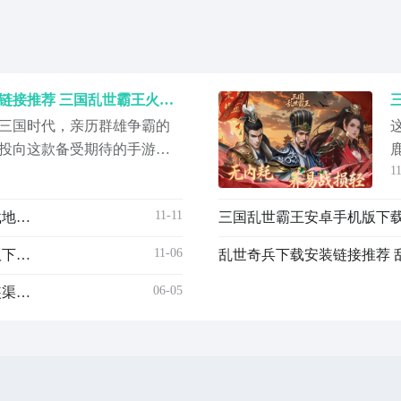
三国乱世霸王最新下载安装链接推荐 三国乱世霸王火爆的下载链接分享
三国时代，亲历群雄争霸的
投向这款备受期待的手游。
1
深度策略玩法吸引了大量玩
寻找《三国乱世霸王》最新
11-11
三国乱世霸王最新下载安装链接推荐 三国乱世霸王下载地址链接
三国乱世霸王安卓手机版下
属链接，即可快速获取游戏
新下载预约地址》》》》》#
11-06
三国乱世霸王安卓手机版下载在哪 三国乱世霸王安卓版下载安装链接推荐
乱世奇兵下载安装链接推荐 
06-05
下载手机版乱世三国地址推荐 乱世三国游戏手机版安装渠道分享