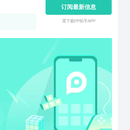
订阅最新信息
需 下 载 P P 助 手 A P P