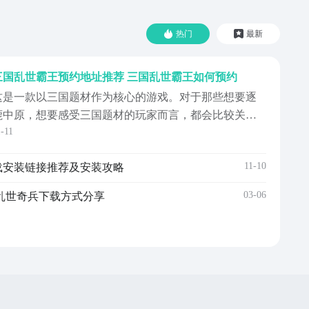
热门
最新
三国乱世霸王预约地址推荐 三国乱世霸王如何预约
这是一款以三国题材作为核心的游戏。对于那些想要逐
鹿中原，想要感受三国题材的玩家而言，都会比较关注
1-11
这款游戏。所以今天就为大家分享一下三国乱世霸王预
约地址，想要预约这款游戏，感受一下游戏的趣味性，
11-10
载安装链接推荐及安装攻略
那就不要错过接下来的这一些内容。《三国乱世霸王》
最新下载预约地址》》》》》#三国乱世霸王
03-06
乱世奇兵下载方式分享
#《《《《《预约游戏...