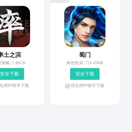
率土之滨
蜀门
营策略
|
1.86GB
角色扮演
|
724.45MB
安 全 下 载
安 全 下 载
先 用 P P 助 手 下 载
优 先 用 P P 助 手 下 载