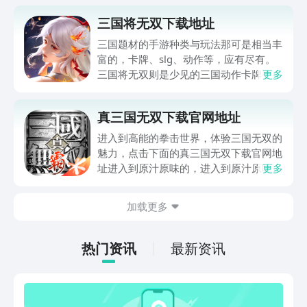
三国将无双下载地址
三国题材的手游种类与玩法那可是相当丰
富的，卡牌、slg、动作等，应有尽有。
三国将无双则是少见的三国动作卡牌手
更多
游，这里便给大家带来三国将无双下载地
址，想尝试不一样三国手游的玩家不妨来
真三国无双下载官网地址
了解一番吧！
进入到高能的拳击世界，体验三国无双的
魅力，点击下面的真三国无双下载官网地
址进入到原汁原味的，进入到原汁原味的
更多
三国挑战当中去，经典的战斗剧情应有尽
有，超大地图以及三国时期的人气武将被
加载更多
悉数还原，能够体验百人同屏在线对战的
超强收割快感。
热门资讯
最新资讯