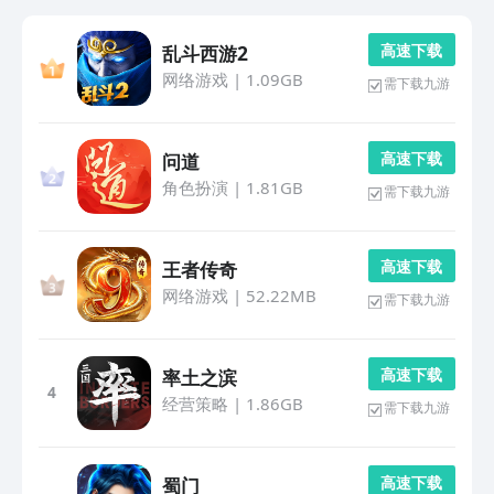
高 速 下 载
乱斗西游2
网络游戏
|
1.09GB
需下载九游
高 速 下 载
问道
角色扮演
|
1.81GB
需下载九游
高 速 下 载
王者传奇
网络游戏
|
52.22MB
需下载九游
高 速 下 载
率土之滨
4
经营策略
|
1.86GB
需下载九游
高 速 下 载
蜀门