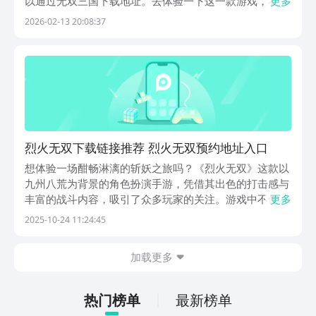
以通过无双三国下载地址。去体验一下这一款游戏，看一
更多
下在这三国乱世之中，自己到底怎么样才能够成就一番传
2026-02-13 20:08:37
奇篇章，有兴趣的话就可以跟着一起来看一下接下来的介
绍。《无双三国》最新下载预约地址》》》》》#无双
三...
烈火无双下载链接推荐 烈火无双预约地址入口
想体验一场酣畅淋漓的斩妖之旅吗？《烈火无双》这款以
九州八荒为背景的角色扮演手游，凭借其出色的打击感与
丰富的战斗内容，吸引了众多玩家的关注。游戏中不仅有
更多
各类精怪妖兽等你挑战，更有三大职业道士职业、剑士、
2025-10-24 11:24:45
法师任你选择，开启属于你的热血征途。《烈火无双》最
新下载预约地址》》》》》#烈火无双#《《《《《目前
加载更多
热门榜单
最新榜单