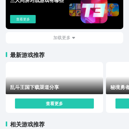
历史。历经董卓乱政，还有官渡决战等经典战役，可以从
一个无名小将，在经过成长之后，就可以成为乱世霸主。
支线任务和奇遇事件就会遍布地图，大家就可以探索秘
查看更多
境，然后去寻找神兵利器，在完成挑战之后就能解锁稀有
的道具。让玩家在每一次探索时都有一种惊喜感。游戏还
会打造实时PVP竞技以及军团团战等多元玩法，单人可以
加载更多
畅玩剧情，多人也可以一起并肩作战，可以争夺三国霸主
之位。游戏会优化移动端的操作，简化复杂的流程，保留
最新游戏推荐
核心乐趣，喜欢可以关注无双三国下载地址。通过上述的
链接就可以下载游戏，没有什么复杂的新手引导，大家只
要在下载之后就能横扫千军，享受快意恩仇确实是很好玩
的。
乱斗王国下载渠道分享
秘境勇
查看更多
相关游戏推荐