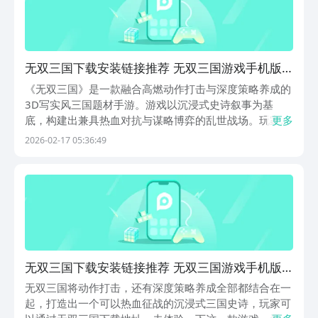
无双三国下载安装链接推荐 无双三国游戏手机版
预约入口汇总
《无双三国》是一款融合高燃动作打击与深度策略养成的
3D写实风三国题材手游。游戏以沉浸式史诗叙事为基
底，构建出兼具热血对抗与谋略博弈的乱世战场。玩家可
更多
通过官方提供的无双三国下载地址，即刻进入波澜壮阔的
2026-02-17 05:36:49
东汉末年，在群雄割据中书写属于自己的传奇霸业。《无
双三国》最新下载预约地址》》》》》#无双三国
#《《《
无双三国下载安装链接推荐 无双三国游戏手机版
在哪预约
无双三国将动作打击，还有深度策略养成全部都结合在一
起，打造出一个可以热血征战的沉浸式三国史诗，玩家可