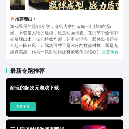
推荐理由：
游戏采用的是3D引擎，会给大家打造每一处精细的场
景。不管是人物的建模，还是动画神态，在细节中全部都
会展现出来。技能特效炸裂，并不会浮夸，武将出招还会
带起一阵狂风，让战场可并不是冰冷的数值对抗，而是充
满真实感。作为一款以动作还有策略作为核心的大作品，
查看更多
会保留一骑当千的爽快体验，普通攻击衔接技能会比较流
畅，没有卡顿的感觉，新手很容易上手，高手也可以秀出
最新专题推荐
操作。游戏会打破单纯数值碾压，加入阵营克制等一系列
策略元素，可以满足大家的体验。武将系统是游戏的一大
亮点，里面会有上百位三国名将，每一位武将都有专属的
耐玩的超次元游戏下载
技能，还有天赋羁绊。玩家可以自由的招募培养心仪武
将，去解锁武将专属的剧情，然后去挖掘太史慈以及孙策
之间不为人知的故事。让名将不再是战斗工具，而是成为
查看更多
了有血有肉的乱世豪杰，大家就可以把这一些角色放在一
起，然后组建一个专属的军团，最终就可以搭配羁绊阵
容，在战场上去释放出超强的战斗力。游戏的玩法是比较
多元化的，有休闲感，还有硬核感，主线剧情会严格遵循
三人同屏对战游戏有哪些