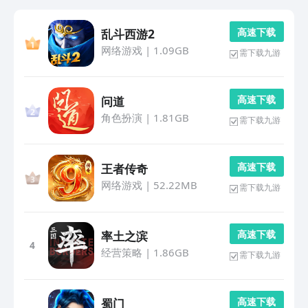
高 速 下 载
乱斗西游2
网络游戏
|
1.09GB
需下载九游
高 速 下 载
问道
角色扮演
|
1.81GB
需下载九游
高 速 下 载
王者传奇
网络游戏
|
52.22MB
需下载九游
高 速 下 载
率土之滨
4
经营策略
|
1.86GB
需下载九游
高 速 下 载
蜀门