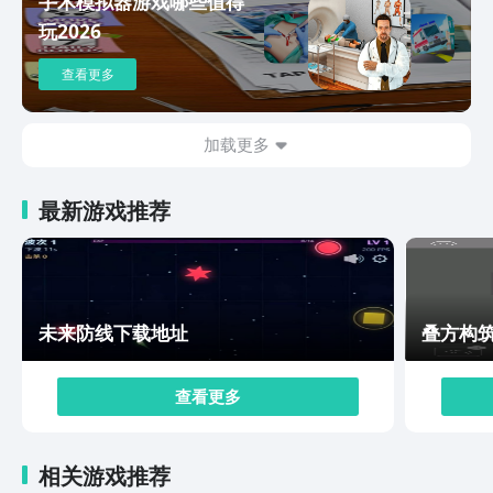
手术模拟器游戏哪些值得
结束了一次测试，整体反馈挺不错，相信用不了多久就能
玩2026
和大家见面了。游戏将美术、音乐、剧情与战棋策略完美
融合，为玩家呈现一个既有文化韵味，又具深度博弈的三
查看更多
国世界，喜欢的快预约起来吧！
加载更多
最新游戏推荐
未来防线下载地址
叠方构
查看更多
相关游戏推荐