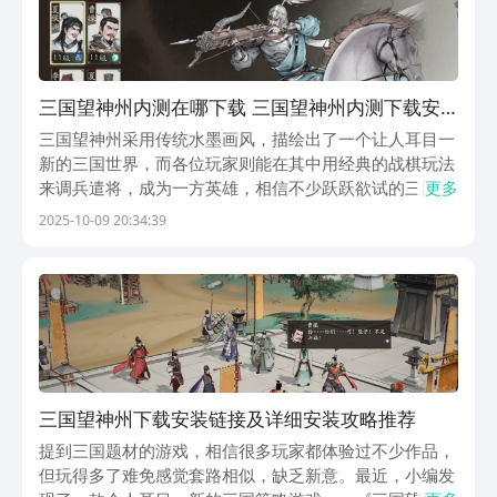
三国望神州内测在哪下载 三国望神州内测下载安
装链接推荐
三国望神州采用传统水墨画风，描绘出了一个让人耳目一
新的三国世界，而各位玩家则能在其中用经典的战棋玩法
来调兵遣将，成为一方英雄，相信不少跃跃欲试的三国爱
更多
好者们，已经在好奇三国望神州内测在哪下载，那么下面
2025-10-09 20:34:39
就来给大家分享下下载方法，有兴趣的赶紧接着往下看
吧。【三国望神州】最新版预约/下载》》》》》#三国
望...
三国望神州下载安装链接及详细安装攻略推荐
提到三国题材的游戏，相信很多玩家都体验过不少作品，
但玩得多了难免感觉套路相似，缺乏新意。最近，小编发