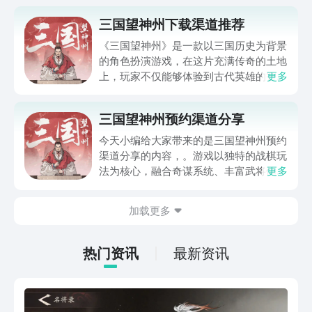
三国望神州下载渠道推荐
《三国望神州》是一款以三国历史为背景
的角色扮演游戏，在这片充满传奇的土地
上，玩家不仅能够体验到古代英雄的智慧
更多
与勇气，还能感受到历史与文化的深厚底
蕴。喜欢这款小伙伴们都在询问三国望神
三国望神州预约渠道分享
州下载渠道是啥，今天小编就来为大家分
享分享下载渠道，以及三国望神州的相关
今天小编给大家带来的是三国望神州预约
特色和玩法。
渠道分享的内容，。游戏以独特的战棋玩
法为核心，融合奇谋系统、丰富武将体系
更多
与沉浸式剧情体验，构建出一个充满策略
深度与文化底蕴的游戏世界，在游戏中玩
加载更多
家不仅要在战场上排兵布阵、巧用奇谋，
还需根据武将特点搭配阵容，通过精妙的
策略抉择，在乱世中闯出一片天地，接下
热门资讯
最新资讯
来就跟小编一起来看看吧。