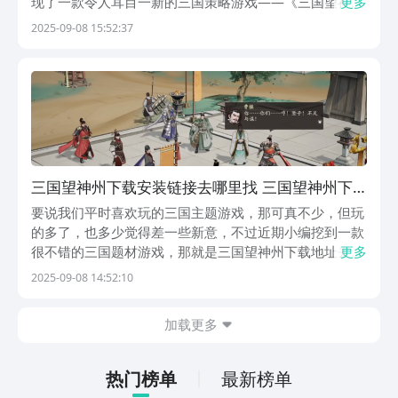
现了一款令人耳目一新的三国策略游戏——《三国望神
更多
州》，不少玩家朋友也在关注三国望神州下载地址去哪里
2025-09-08 15:52:37
找，今天就为大家详细介绍一下这款备受期待的新作。
《三国望神州》 最新预约下载地址》》》》》#三国望神
州
三国望神州下载安装链接去哪里找 三国望神州下
载攻略
要说我们平时喜欢玩的三国主题游戏，那可真不少，但玩
的多了，也多少觉得差一些新意，不过近期小编挖到一款
很不错的三国题材游戏，那就是三国望神州下载地址去哪
更多
里找，听到内容不错，很多玩家朋友也在问下载地址在哪
2025-09-08 14:52:10
里，今天小编就为大家好好介绍一下这个游戏吧！《三国
望神州》 最新预约下载地址》》》》》#三国望神州#...
加载更多
热门榜单
最新榜单