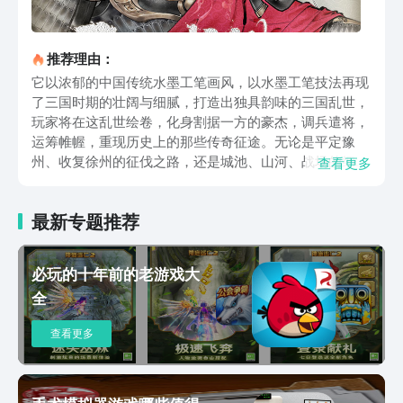
推荐理由：
它以浓郁的中国传统水墨工笔画风，以水墨工笔技法再现
了三国时期的壮阔与细腻，打造出独具韵味的三国乱世，
玩家将在这乱世绘卷，化身割据一方的豪杰，调兵遣将，
运筹帷幄，重现历史上的那些传奇征途。无论是平定豫
州、收复徐州的征伐之路，还是城池、山河、战场的细节
查看更多
描绘，都让人仿佛翻开了一本精致的历史连环画册。剧情
体验同样丰富，首个剧本【魏武挥鞭】将带领玩家以曹操
最新专题推荐
的视角亲历汉末风云。战棋玩法是游戏的核心，采用敌我
双方共通的合击系统，两名武将包夹敌人即可发动合击，
配合经典奇谋计策，打造变化莫测的战场局势。无论是火
必玩的十年前的老游戏大
烧连营、洪水灌城，还是奇兵突袭，都考验玩家的布局与
全
临场应变能力，让每一步行动都可能成为扭转乾坤的关
键。它还强化了单挑系统，让演义中的经典对决更加生动
查看更多
可控。无论是温酒斩华雄的干脆利落，还是马超与许褚的
长久鏖战，玩家都可以亲自操控，制定属于自己的单挑战
术，感受短兵相接的热血与策略的智慧。三国望神州下载
地址就放在上面了，虽然眼下还没有正式推出，但最近刚