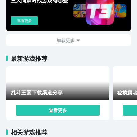
三人同屏对战游戏有哪些
三国望神州预约渠道分享的内容小编就介绍完了，从依托
棋盘的战棋战斗，到能扭转战局的奇谋运用，每个环节都
紧密相连，玩家需深入理解游戏机制，还可以巧妙利用地
查看更多
形奇谋与武将技能，在复杂多变的战场上灵活应对，希望
玩家借助这份攻略在游戏中不断探索实践。
加载更多
最新游戏推荐
乱斗王国下载渠道分享
秘境勇
查看更多
相关游戏推荐