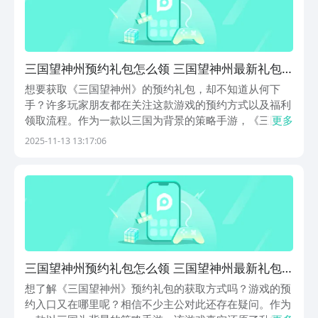
三国望神州预约礼包怎么领 三国望神州最新礼包
码推荐
想要获取《三国望神州》的预约礼包，却不知道从何下
手？许多玩家朋友都在关注这款游戏的预约方式以及福利
领取流程。作为一款以三国为背景的策略手游，《三国望
更多
神州》真实还原了乱世纷争中的权谋与征战，带给玩家沉
2025-11-13 13:17:06
浸式的策略体验。接下来，本文将为你详细解析如何顺利
领取游戏福利，助你开局快人一步。 《三国望神州
三国望神州预约礼包怎么领 三国望神州最新礼包
码推荐
想了解《三国望神州》预约礼包的获取方式吗？游戏的预
约入口又在哪里呢？相信不少主公对此还存在疑问。作为