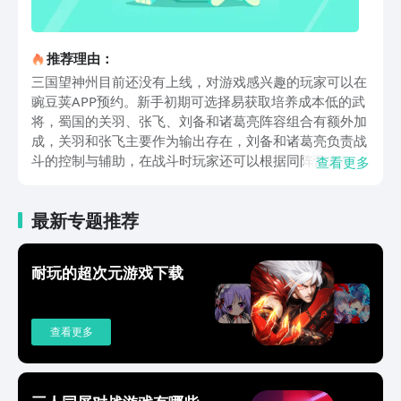
推荐理由：
三国望神州目前还没有上线，对游戏感兴趣的玩家可以在
豌豆荚APP预约。新手初期可选择易获取培养成本低的武
将，蜀国的关羽、张飞、刘备和诸葛亮阵容组合有额外加
成，关羽和张飞主要作为输出存在，刘备和诸葛亮负责战
斗的控制与辅助，在战斗时玩家还可以根据同阵营来搭
查看更多
配，获取阵营加成，可以更好的参与到对战之中。武将派
遣是在玩家征战之余的轻松玩法，通过之后玩家可以获得
最新专题推荐
额外奖励，根据武将特点安排派遣任务，武力高的武将适
合执行战斗类派遣任务，智力高的武将适合执行探索、外
交类任务，完成派遣任务可获得经验、货币、武将好感度
耐玩的超次元游戏下载
等奖励，主公委托同样为玩家提供别样体验与丰厚奖励，
委托任务类型多样，有收集物品、击败特定敌人等。精英
关卡是玩家获取资源的重要途径，战斗中并非单纯提升数
查看更多
值难度，在流程上也有着巧妙的变化，玩家需根据关卡特
点调整策略，可利用范围伤害技能与奇谋施猛火攻击，有
些关卡地形复杂，玩家还要合理利用地形优势安排武将站
位，通过精英关卡可获得丰厚奖励并逐渐提升武将实力。