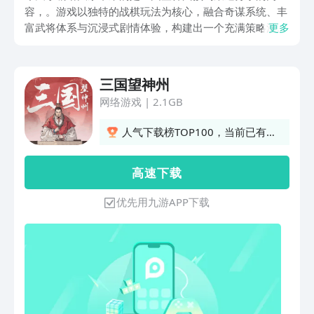
容，。游戏以独特的战棋玩法为核心，融合奇谋系统、丰
富武将体系与沉浸式剧情体验，构建出一个充满策略深度
更多
与文化底蕴的游戏世界，在游戏中玩家不仅要在战场上排
兵布阵、巧用奇谋，还需根据武将特点搭配阵容，通过精
妙的策略抉择，在乱世中闯出一片天地，接下来就跟小编
三国望神州
一起来看看吧。
网络游戏
|
2.1GB
人气下载榜TOP100，当前已有
557人订阅
高 速 下 载
优先用九游APP下载