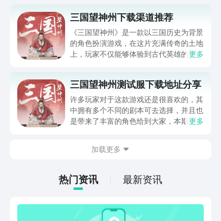
三国望神州下载渠道推荐
《三国望神州》是一款以三国历史为背景
的角色扮演游戏，在这片充满传奇的土地
上，玩家不仅能够体验到古代英雄的智慧
更多
与勇气，还能感受到历史与文化的深厚底
蕴。喜欢这款小伙伴们都在询问三国望神
三国望神州测试服下载地址分享
州下载渠道是啥，今天小编就来为大家分
享分享下载渠道，以及三国望神州的相关
许多玩家对于这款游戏还是很喜欢的，其
特色和玩法。
中拥有多个不同的剧本可去选择，并且也
是带来了丰富的角色给到大家，本期小编
更多
主要是来与玩家介绍三国望神州测试服下
载，若是朋友们想要第一时间来入坑该游
加载更多
戏之中，那么下文所带来的描述就能提供
帮助，各位近期若是有想法，那么就抓紧
去行动起来吧。
热门资讯
最新资讯