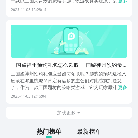
一款以三国为背景的策略手游，该游戏真实还原了乱世纷
更多
争中的权谋较量与征战历程。接下来，小编将为大家详细
2025-11-05 13:28:14
讲解相关领取流程，帮助各位顺利入手福利。《三国望神
州》最新下载预约地址》》》》》#三国望神州#《《《
三国望神州预约礼包怎么领取 三国望神州预约最
新礼包码推荐
三国望神州预约礼包应当如何领取呢？游戏的预约途径又
应该在哪里找呢？肯定有诸多的主公们对此感觉到疑惑
了，作为一款三国题材的策略类游戏，它为玩家原汁原味
更多
地还原了，三国之中尔虞我诈的旅程，本期小编就给大家
2025-11-03 12:16:04
专门的介绍一下，希望这期内容可以帮到诸位。《三国望
神州》最新下载预约地址》》》》》#三国望神州
加载更多
#《《《...
热门榜单
最新榜单