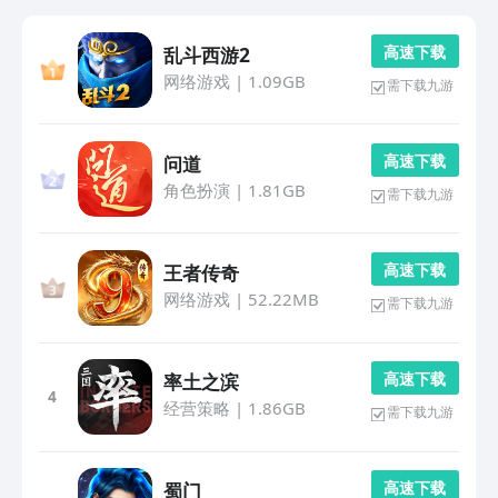
高 速 下 载
乱斗西游2
网络游戏
|
1.09GB
需下载九游
高 速 下 载
问道
角色扮演
|
1.81GB
需下载九游
高 速 下 载
王者传奇
网络游戏
|
52.22MB
需下载九游
高 速 下 载
率土之滨
4
经营策略
|
1.86GB
需下载九游
高 速 下 载
蜀门