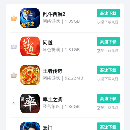
高 速 下 载
乱斗西游2
网络游戏
|
1.09GB
需下载九游
高 速 下 载
问道
角色扮演
|
1.81GB
需下载九游
高 速 下 载
王者传奇
网络游戏
|
52.22MB
需下载九游
高 速 下 载
率土之滨
4
经营策略
|
1.86GB
需下载九游
高 速 下 载
蜀门