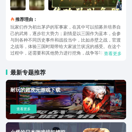
推荐理由：
玩家们作为初出茅庐的军事家，在其中可以招募并培养自
己的武将，逐步壮大势力；剧情是以三国作为蓝本，会参
与到各种不同历史事件和战役当中，比如赤壁之战，官渡
之战等，体验三国时期带给大家波兰状况的感受。在这个
过程中，还需要和其他势力进行挖角，战争等等互动，通
查看更多
过智谋以及实力争夺天下。整个剧情也是跌宕起伏，需要
不断调整战略和战术，应对不断变化的战局。玩家之间可
最新专题推荐
以展开实时对战，争夺资源和领土，还设置有完善的社交
功能，比如好友系统，聊天系统等，方便玩家之间展开互
动和交流。可以加入军团或者联盟当中，与其他玩家一共
耐玩的超次元游戏下载
展开国战，跨服战等大规模的战役。且这里设置了排行榜
和竞技活动，参与这些活动，不仅展示实力，同时也能获
得丰厚奖励。整体画面很是精美，使用顶级3D技术，将
查看更多
三国时期战争场景完美展现出来。剧情也是带给大家沉浸
式的感受。玩法非常多样，后续还能组建军队，体验外交
战争，整体策略性是拉满的。三国乱世霸王预约链接已经
分享给朋友们了，相信很多朋友都是三国迷，而该作品不
火爆的日本游戏排行榜前