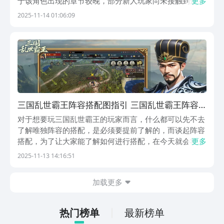
于该角色出现的章节较晚，部分新人玩家尚未接触到这一
更多
挑战内容，因此不清楚三国乱世霸王在哪打于禁。为了帮
2025-11-14 01:06:09
助大家顺利定位并击败这位敌人，本文将详细介绍于禁的
出战位置及应对策略。于禁位于游戏后期开启的“曹魏
三国乱世霸王阵容搭配图指引 三国乱世霸王阵容
搭配教程
对于想要玩三国乱世霸王的玩家而言，什么都可以先不去
了解唯独阵容的搭配，是必须要提前了解的，而谈起阵容
搭配，为了让大家能了解如何进行搭配，在今天就会将三
更多
国乱世霸王阵容搭配图给到大家，这么一来就知道游戏中
2025-11-13 14:16:51
该怎样做才能搭配出一套强势阵容去使用了。就阵容来
看，一套强势阵容各方面都不能差，所以在阵容的搭配上
加载更多
推...
热门榜单
最新榜单