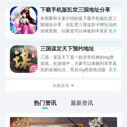
下载手机版乱世三国地址分享
本期要和大家介绍的是下载手机版乱世三
国地址分享，在乱世三国这款卡牌玩法的
游戏里面，玩家是可以体验到丰富剧情
更多
的，此外也是有着许多全新的玩法融入其
中，包括了养成、收集等等，小伙伴可再
三国谋定天下预约地址
此体验极致的策略，当然还有专属的技能
以及战场厮杀等，为大家带来全新的冒险
三国：谋定天下是一款非常经典的slg类
之旅，想要去体验的朋友就和小编一起来
游戏，在游戏中，大家可以体验到非常真
接着往下看吧。
实的攻城玩法，而且slg类游戏话题一直
更多
都非常的多，最近三国：谋定天下这款游
戏也是有了新的消息，要开启预约
加载更多
了；“三国谋定天下预约地址”小编给大家
准备好了，一起来了解一下玩法吧！
热门资讯
最新资讯