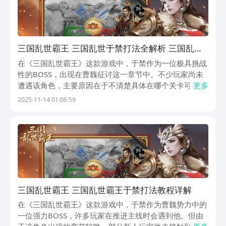
三国乱世霸王 三国乱世于禁打法全解析 三国乱世
霸王挑战 三国乱世于禁战斗技巧详解
在《三国乱世霸王》这款游戏中，于禁作为一位极具挑战
性的BOSS，出现在曹魏征讨这一章节中。不少玩家尚未
遭遇该角色，主要原因在于不清楚具体在哪个关卡可以触
更多
发与他的战斗。本文将详细说明于禁的出现位置以及应对
2025-11-14 01:06:59
策略，帮助玩家顺利找到并击败这位强力敌人。于禁所在
的“曹魏征讨”是游戏后期开启的重要章节，属于中高
三国乱世霸王 三国乱世霸王于禁打法教程详解
在《三国乱世霸王》这款游戏中，于禁作为曹魏势力中的
一位强力BOSS，许多玩家在推进主线时会遇到他。但由