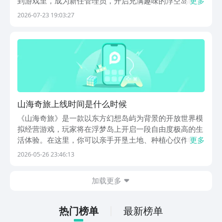
到游戏里，成为新任管理员，开启充满趣味的浮空岛屿生
更多
存，山海奇旅下载安装链接，会在下面分享，每个成员都
2026-07-23 19:03:27
可以进入游戏，自由完成岛屿建造，在大量超能力的陪伴
下，开启充满治愈的冒险旅程，大量性格各异的居民等
待...
山海奇旅上线时间是什么时候
《山海奇旅》是一款以东方幻想岛屿为背景的开放世界模
拟经营游戏，玩家将在浮梦岛上开启一段自由度极高的生
活体验。在这里，你可以亲手开垦土地、种植心仪作物，
更多
在云海之巅垂钓奇珍异兽；可随心重塑地形——堆叠山
2026-05-26 23:46:13
峦、凿刻瀑布、铺设草甸或砂石，打造专属空中花园；还
能邀请好友联机共建，共同设计理想家园。 山海奇旅上
加载更多
热门榜单
最新榜单