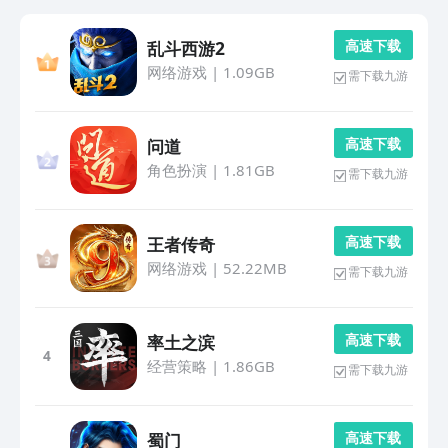
高 速 下 载
乱斗西游2
网络游戏
|
1.09GB
需下载九游
高 速 下 载
问道
角色扮演
|
1.81GB
需下载九游
高 速 下 载
王者传奇
网络游戏
|
52.22MB
需下载九游
高 速 下 载
率土之滨
4
经营策略
|
1.86GB
需下载九游
高 速 下 载
蜀门