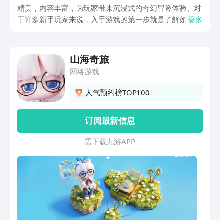
精美，内容丰富，为玩家带来沉浸式的奇幻冒险体验。对
于许多新手玩家来说，入手游戏的第一步就是了解如何下
更多
载。那么，山海奇旅下载方法是什么？接下来就为大家简
单介绍一下具体的下载方法，若想沉浸于这座国风奇幻岛
屿的无穷魅力，那就去九游平台下载，是目前手游福利最
山海奇旅
多的平台，属于阿里巴巴灵犀互娱旗下产品，大平台有保
网络游戏
障。当前正值节日盛典，万元无门槛券免费抽取机会不容
错过，助您0元轻松畅享奇幻旅程。
人气预约榜TOP100
订阅最新信息
需 下 载 九 游 A P P