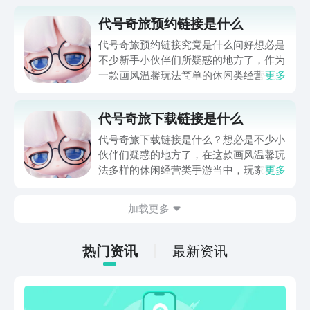
代号奇旅预约链接是什么
代号奇旅预约链接究竟是什么问好想必是
不少新手小伙伴们所疑惑的地方了，作为
一款画风温馨玩法简单的休闲类经营手
更多
游，游戏内的所有建筑都几近逼真，玩家
可以沉浸式的体验农耕生活，本期小编就
代号奇旅下载链接是什么
给大家带来了代号奇旅的预约链接分享供
大家参考，希望本期内容可以帮助到各
代号奇旅下载链接是什么？想必是不少小
位。
伙伴们疑惑的地方了，在这款画风温馨玩
法多样的休闲经营类手游当中，玩家将化
更多
身拥有超能力的孩子，沉浸式体验魔幻世
界，本期小编就给大家带来了代号奇旅的
加载更多
下载链接分享供大家参考，希望本期内容
可以帮助到各位对此感兴趣的小伙伴们。
热门资讯
最新资讯