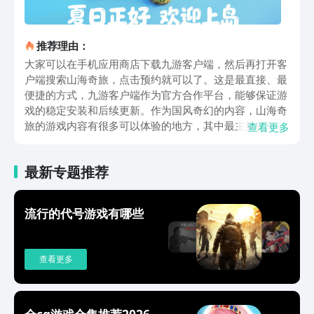
推荐理由：
大家可以在手机应用商店下载九游客户端，然后再打开客
户端搜索山海奇旅，点击预约就可以了。这是最直接、最
便捷的方式，九游客户端作为官方合作平台，能够保证游
戏的稳定安装和后续更新。作为国风奇幻的内容，山海奇
旅的游戏内容有很多可以体验的地方，其中最主要的就是
查看更多
它的岛屿建造和经营玩法。每一个玩家都可以分配岛屿成
为岛主，对自身的岛屿进行各种操作，从基础设施到装饰
最新专题推荐
建筑，逐步打造出游戏内最繁华、最独特的岛屿。除了岛
屿经营之外，未知世界探索也是游戏的重要组成部分，经
过探索可以得到大量的资源，并且可以解锁许多的剧情，
流行的代号游戏有哪些
游戏有着诸多的探索地图和解谜任务。在探索的过程中，
捕捉专属神兽也是游戏的一大亮点，神兽是玩家的伙伴也
是角色成长的必要部分。每一只神兽都有自己特有的技
查看更多
能、属性，合理的搭配会极大地提高玩家的战斗力。游戏
中的轻社交、交互设计也不容忽视。支持多个玩家一起完
成任务，共同建设岛屿，既增加了游戏的趣味性，又使玩
家可以认识更多的志同道合的朋友。除此之外还有许多多
全cg游戏合集推荐2026