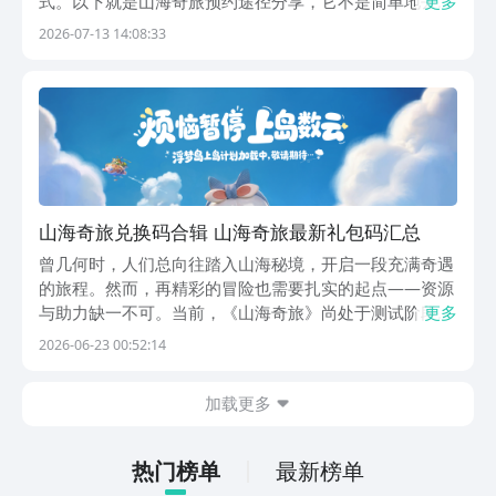
式。以下就是山海奇旅预约途径分享，它不是简单地去进
更多
行冒险，而是一个创造交流过程的奇妙旅程。由于游戏不
2026-07-13 14:08:33
断地更替，玩家对游戏的要求也越来越高，感兴趣的玩家
可以点击文章的链接来进行预约。【山海奇旅】最新版
预...
山海奇旅兑换码合辑 山海奇旅最新礼包码汇总
曾几何时，人们总向往踏入山海秘境，开启一段充满奇遇
的旅程。然而，再精彩的冒险也需要扎实的起点——资源
与助力缺一不可。当前，《山海奇旅》尚处于测试阶段，
更多
官方尚未开放公测，因此并不存在所谓“山海奇旅兑换码
2026-06-23 00:52:14
最新推荐”。玩家无需盲目搜索无效码，而是应提前做好
准备，通过正规渠道预约获取首发权益，为正式开服筑牢
加载更多
热门榜单
最新榜单