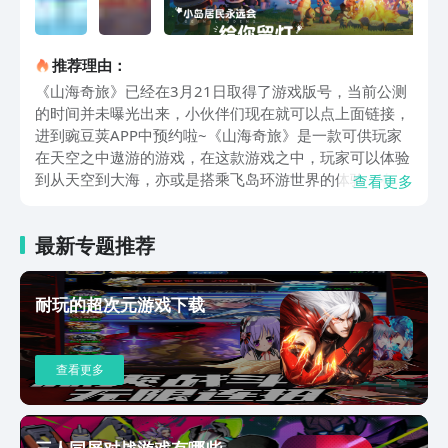
推荐理由：
《山海奇旅》已经在3月21日取得了游戏版号，当前公测
的时间并未曝光出来，小伙伴们现在就可以点上面链接，
进到豌豆荚APP中预约啦~《山海奇旅》是一款可供玩家
在天空之中遨游的游戏，在这款游戏之中，玩家可以体验
到从天空到大海，亦或是搭乘飞岛环游世界的体验，在环
查看更多
游世界的过程当中，玩家有可能会经历冰山、星空、沙漠
等等地带。随后玩家还有可能会邂逅到不同类型的奇幻国
最新专题推荐
度，在这些国度当中，玩家可以通过采集以及和NPC交互
的方式，来获得更多的探索度。在游戏的小岛之中，玩家
也可以通过种植亦或是垂钓的功能，来获取更多的玩法内
耐玩的超次元游戏下载
容，并且，玩家可以通过采集颜料的方式，获取大量矿
石，并且在采集的过程当中，玩家可以捕捉神奇的动物。
道路的铺设，在游戏内也是非常重要的玩法机制，在建设
查看更多
房屋的期间，玩家可以通过改造地面的方式，来铺设道
路，随后将每一个不同类型的道路，进行DIY，保证每一
个小岛道路的功能都是完全不同的。例如，玩家可以在农
田附近的地面方向，铺上大理石亦或是铺上岩石，来增加
三人同屏对战游戏有哪些