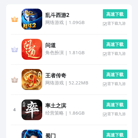
高 速 下 载
乱斗西游2
网络游戏
|
1.09GB
需下载九游
高 速 下 载
问道
角色扮演
|
1.81GB
需下载九游
高 速 下 载
王者传奇
网络游戏
|
52.22MB
需下载九游
高 速 下 载
率土之滨
4
经营策略
|
1.86GB
需下载九游
高 速 下 载
蜀门