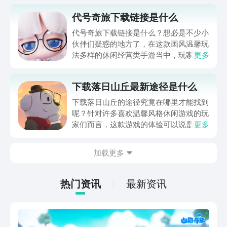
代号奇旅下载链接是什么
代号奇旅下载链接是什么？想必是不少小
伙伴们疑惑的地方了，在这款画风温馨玩
法多样的休闲经营类手游当中，玩家将化
更多
身拥有超能力的孩子，沉浸式体验魔幻世
界，本期小编就给大家带来了代号奇旅的
下载落日山丘最新途径是什么
下载链接分享供大家参考，希望本期内容
可以帮助到各位对此感兴趣的小伙伴们。
下载落日山丘的途径究竟在哪里才能找到
呢？针对许多喜欢温馨风格休闲游戏的玩
家们而言，这款游戏的体验可以说是非常
更多
的不错了，本期小编就给大家介绍一下，
落日山丘最新的下载途径分享，希望这一
加载更多
期的内容介绍，可以帮助到所有对此感兴
趣的小伙伴们哦。
热门资讯
最新资讯