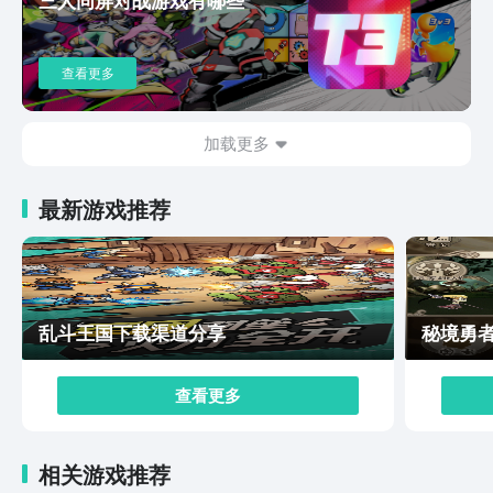
自己行动的速度，保证种植的效率提高。上面这些内容就
是本次小编给大家专门带来的，山海奇旅测试下载最新链
接分享的全部老，在游戏内，玩家可以通过和各类不同类
查看更多
型的超能居民一起工作的方式，来获取更为趣味性的游戏
玩法，例如打牌和跳舞等等，希望看完这次内容的小伙伴
们，可以实现进到游戏内体验一下。
加载更多
最新游戏推荐
乱斗王国下载渠道分享
秘境勇
查看更多
相关游戏推荐