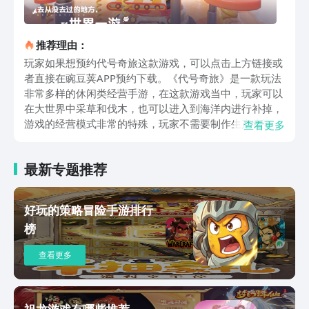
推荐理由：
玩家如果想预约代号奇旅这款游戏，可以点击上方链接或
者直接在豌豆荚APP预约下载。《代号奇旅》是一款玩法
非常多样的休闲类经营手游，在这款游戏当中，玩家可以
在大世界中采草和伐木，也可以进入到海洋内进行补掉，
游戏的经营模式非常的特殊，玩家不需要制作生产物资，
查看更多
只需要将基础的材料放置在家园内即可，游戏的经营效率
取决于玩家家园的繁荣度，玩家家园的繁荣度越高，会遭
最新专题推荐
遇到的奇遇事件也就越多，从而造就回报更加丰富，游戏
中也不只有经营玩法一种，玩家还可以和队友组成三人小
队，前往各自的庄园之中开展酒会，酒会是游戏中效率最
好玩的策略冒险手游排行
高的一种玩法，玩家只需要投入少量的金钱就能获得大量
榜
的经验值。值得一提的是，游戏还有捕捉各类野兽的玩
法，玩家可以在大世界之中寻找到柴犬和兔子一类的生
查看更多
物，通过吸尘器将它们收入囊中，当然随着游戏的练度提
升，玩家还可以前往空中岛屿，狩猎天使和云朵。在游戏
的家园模式当中，玩家可以通过商城购买家具从而DIY自
己的家园，也可以自己在材料厂之中创作， 如果玩家实
祖龙游戏有哪些推荐