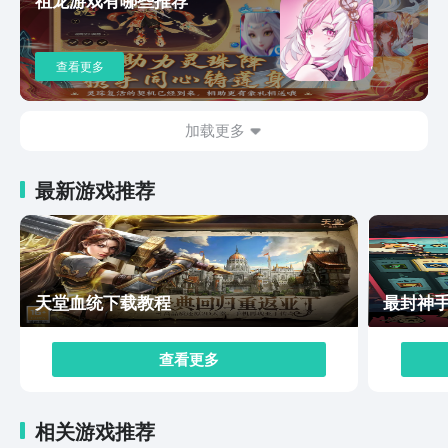
在是想不到如何搭建自己的家园，也可以根据他人的模板
进行一键搭建。以上内容就是本期小编给大家带来的代号
奇旅预约链接分享的全部内容了，在这款游戏当中，玩家
查看更多
庄园的繁荣度是非常重要的，它直接影响了作物的成长效
率和经营的报酬回馈，希望看完本期内容的小伙伴们可以
实际进入到游戏内体验一下哦。
加载更多
最新游戏推荐
天堂血统下载教程
最封神
查看更多
相关游戏推荐