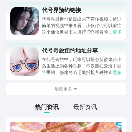
代号界预约链接
代号界最近也是爆出来了宣传视频，通过
简单的视频中来查看，小伙伴们可以前往
这个仙侠世界里去进行打怪和冒险，游戏
更多
里的职业选择十分的多，并且角色采用的
仙，人，鬼和魔等四个种族来进行定位
代号奇旅预约地址分享
的！“代号界预约链接”大家等待很久了
吧，小编准备好了，一起了解一下吧！
在代号奇旅中，玩家可以随心所欲体验小
岛生活上的各种乐趣，不仅能在云海中抛
竿垂钓、修建岛屿还能捕捉各种神奇动
更多
物，很多喜欢这类模拟经验游戏的小伙伴
好奇代号奇旅预约地址在哪，那么下面就
加载更多
来给大家分享一下，想要预约的小伙伴可
以点击下方的链接到九游里预约，预约成
功后不仅会及时提醒大家下载，还有机会
热门资讯
最新资讯
收到预约礼包。