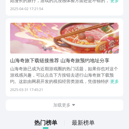
始漫长的旅行，游戏的沉浸感体验方面还是不错的，但是
更多
不知道具体的下载渠道，就会问荒野奇旅下载渠道有哪
2025-04-02 17:21:54
些？那这里就由小编推荐一下比较好用的预约下载渠道
吧。【荒野奇旅】最新版预约/下载地址》》》》》#荒野
奇...
山海奇旅下载链接推荐 山海奇旅预约地址分享
山海奇旅已成为近期游戏圈的热门话题，如果你也对这个
游戏感兴趣，可以点击下方按钮去进行山海奇旅下载预
约。这款由网易开发的模拟经营类游戏，凭借独特的设定
更多
和治愈的浮岛经营玩法，收获了很多赞誉。玩家在进入山
2025-03-31 17:45:21
海奇旅所构造的世界之后，将欣赏到精妙绝伦的场景以及
引人入胜的故事，还将开启一场温暖而充满哲思的冒险之
加载更多
旅...
热门榜单
最新榜单