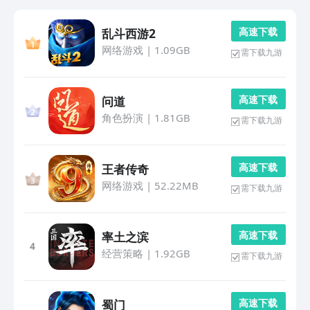
高 速 下 载
乱斗西游2
网络游戏
|
1.09GB
需下载九游
高 速 下 载
问道
角色扮演
|
1.81GB
需下载九游
高 速 下 载
王者传奇
网络游戏
|
52.22MB
需下载九游
高 速 下 载
率土之滨
4
经营策略
|
1.92GB
需下载九游
高 速 下 载
蜀门