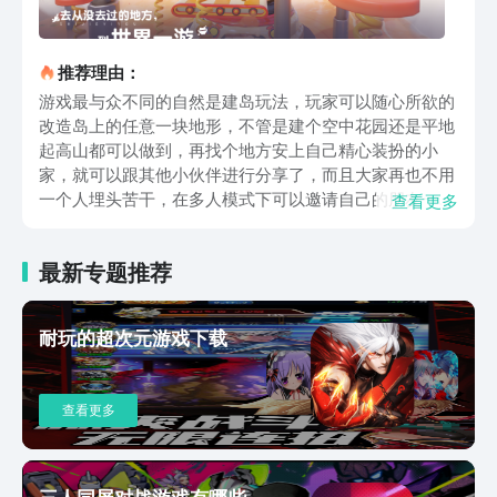
推荐理由：
游戏最与众不同的自然是建岛玩法，玩家可以随心所欲的
改造岛上的任意一块地形，不管是建个空中花园还是平地
起高山都可以做到，再找个地方安上自己精心装扮的小
家，就可以跟其他小伙伴进行分享了，而且大家再也不用
一个人埋头苦干，在多人模式下可以邀请自己的朋友一起
查看更多
来修建，将岛屿打造成大家都喜欢的样子。天气和季节的
变化在这座小岛上也十分明显，玩家可以找天气公司修改
最新专题推荐
天气带来不同的氛围感，不管是下雨天还是下雪天都模拟
的十分真实，看着自己创造的建筑覆上一层白雪的模样，
也能带给玩家新奇感。大家在岛上的生活也将非常丰富，
耐玩的超次元游戏下载
在建造完成后，玩家可以自定义岛上居民的服饰，还能再
云海里钓鱼，和NPC们一起一起玩耍，玩家们也可以偶尔
聚在一起，叠罗汉、自由活动，在搭建的场地中用各种小
查看更多
动作亲密互动。以上就是代号奇旅预约地址的分享，游戏
有着非常少见的自由岛建玩法，多人互动等内容，大家只
要先进行预约，耐心等到正式上线的时候就可以在小岛中
和NPC互动，进行各种趣事，在其中放松心情了。
三人同屏对战游戏有哪些