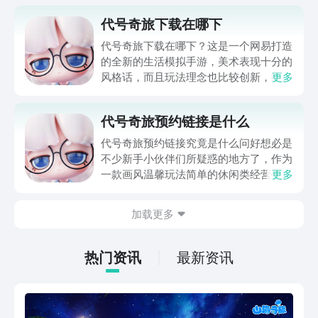
代号奇旅下载在哪下
代号奇旅下载在哪下？这是一个网易打造
的全新的生活模拟手游，美术表现十分的
风格话，而且玩法理念也比较创新，给玩
更多
家们打造了一个奇趣的幻想世界，所以也
是收获了很多玩家的关注，都想知道哪里
代号奇旅预约链接是什么
可以下载，目前游戏还处于预约阶段，不
想错过下载的小伙伴可以通过链接先预约
代号奇旅预约链接究竟是什么问好想必是
一下。
不少新手小伙伴们所疑惑的地方了，作为
一款画风温馨玩法简单的休闲类经营手
更多
游，游戏内的所有建筑都几近逼真，玩家
可以沉浸式的体验农耕生活，本期小编就
加载更多
给大家带来了代号奇旅的预约链接分享供
大家参考，希望本期内容可以帮助到各
位。
热门资讯
最新资讯