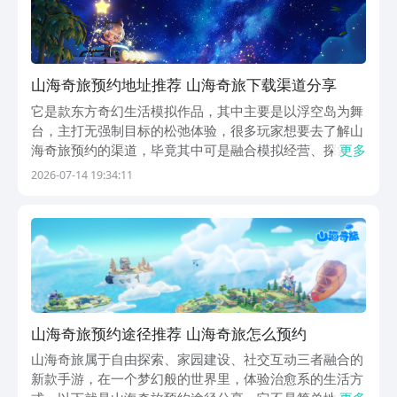
山海奇旅预约地址推荐 山海奇旅下载渠道分享
它是款东方奇幻生活模拟作品，其中主要是以浮空岛为舞
台，主打无强制目标的松弛体验，很多玩家想要去了解山
海奇旅预约的渠道，毕竟其中可是融合模拟经营、探索建
更多
造与多人社交等多元玩法，想要去快速进入体验，小编的
2026-07-14 19:34:11
建议是去选择九游，该软件带来的手游福利最多，且作为
阿里巴巴灵犀互娱旗下的软件，大家仅需花费一元就可
有...
山海奇旅预约途径推荐 山海奇旅怎么预约
山海奇旅属于自由探索、家园建设、社交互动三者融合的
新款手游，在一个梦幻般的世界里，体验治愈系的生活方