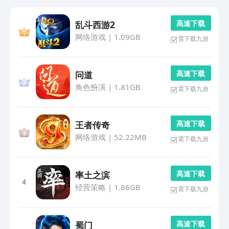
高 速 下 载
乱斗西游2
网络游戏
|
1.09GB
需下载九游
高 速 下 载
问道
角色扮演
|
1.81GB
需下载九游
高 速 下 载
王者传奇
网络游戏
|
52.22MB
需下载九游
高 速 下 载
率土之滨
4
经营策略
|
1.86GB
需下载九游
高 速 下 载
蜀门