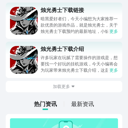
烛光勇士下载链接
暗黑爱好者们，今天小编想为大家推荐一
款优质的游戏作品，就是烛光勇士，关于
烛光勇士下载预约的最新地址，小编已经
更多
分享在下方了，感兴趣的小伙伴们可以赶
紧点击在豌豆荚APP上下载预约起来。这
烛光勇士下载介绍
款游戏作品不仅拥有更加精美的暗黑风
格，而且在游戏的玩法上和整款游戏的对
许多玩家在玩腻了需要操作的游戏是，想
决模式创作上融入了很多的创新性元素，
要找一个好玩的挂机游戏，今天小编将会
让很多玩家在上手的几分钟当中就爱上
为玩家带来烛光勇士下载介绍，这是一款
更多
他。
非常好玩的放置挂机游戏，在游戏中玩家
能够解放双手，让自己的角色自动战斗升
加载更多
级挑战boss，同时游戏中还有非常多强
力的装备可以获得。感兴趣的玩家就跟小
编一起来看看吧。
热门资讯
最新资讯