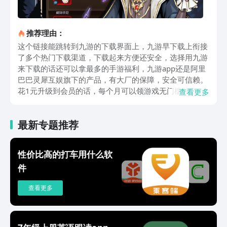
推荐理由：
这个链接能跳转到九游的下载界面上，九游早下载上衔接
了多个热门下载渠道，下载起来方便还安全，选择用九游
来下载的话还可以拿最多的手游福利，九游app还是阿里
巴巴灵犀互娱旗下的产品，有大厂的保障，安全可信赖。
花1元升级到会员的话，每个月可以领游戏无门槛代金
查看更多
券、专属会员礼包，坚持签到还有机会抽ps5。游戏在玩
法是通过抽卡解锁多个角色之后，搭配出不同流派的阵
最新专题推荐
容，这样就能更快的推动主线剧情的发展。在角色养上有
装备、武器等内容，还能通过训练来提升品质。有了基础
阵容之后，在对战过程中依靠法术+词条自由搭配的方式
性价比高的打车用什么软
来进行不同的攻击策略。游戏在玩法上还有挂机玩法，挂
件
机状态下依然能让玩家获得成长收益，大大减轻了微氪党
的肝度压力。在游戏的玩法上还有独特的战地灾兽、试炼
查看更多
副本等，让玩家的体验内容更加丰富。以上就是烛光勇士
下载方式推荐的内容了，今年游戏行业发展速度会大大加
快，新游想在市场上有一定的反向一定要有一些特色，这
个游戏的特色在风格和玩法上，想要预约下载的话就试试