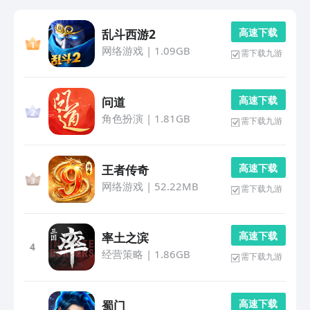
高 速 下 载
乱斗西游2
网络游戏
|
1.09GB
需下载九游
高 速 下 载
问道
角色扮演
|
1.81GB
需下载九游
高 速 下 载
王者传奇
网络游戏
|
52.22MB
需下载九游
高 速 下 载
率土之滨
4
经营策略
|
1.86GB
需下载九游
高 速 下 载
蜀门