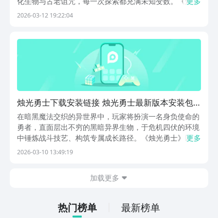
化生物与古老诅咒，每一次探索都充满未知变数。《烛光
更多
勇士》以高辨识度的二次元美术风格构建沉浸式世界观，
2026-03-12 19:22:04
开局即呈现光影交错、细节丰富的暗黑幻想场景，为玩家
带来耳目一新的视觉体验。【烛光勇士】最新版预约/下
烛光勇士下载安装链接 烛光勇士最新版本安装包
获取方式
在暗黑魔法交织的异世界中，玩家将扮演一名身负使命的
勇者，直面层出不穷的黑暗异界生物，于危机四伏的环境
中锤炼战斗技艺、构筑专属成长路径。《烛光勇士》以高
更多
辨识度的二次元美术风格为基底，构建出一个兼具神秘感
2026-03-10 13:49:19
与沉浸感的奇幻舞台，开局即入戏，无需冗长铺垫便能深
度代入角色命运。【烛光勇士】最新版预约/下载地址》
加载更多
热门榜单
最新榜单