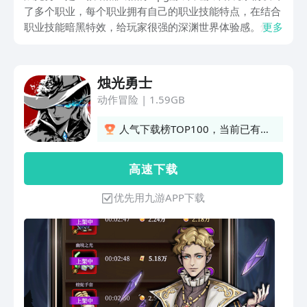
了多个职业，每个职业拥有自己的职业技能特点，在结合
职业技能暗黑特效，给玩家很强的深渊世界体验感。烛光
更多
勇士下载方式推荐的内容都分享在文中了，喜欢这种风格
的话，可以试试这个链接，非常的好用。如果是喜欢游戏
的玩家，建议收藏下这个链接，后续也有很大的帮助。
烛光勇士
动作冒险
|
1.59GB
人气下载榜TOP100，当前已有6
人订阅
高 速 下 载
优先用九游APP下载