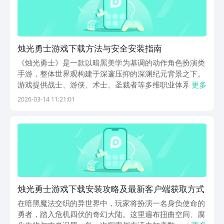
烛光勇士游戏下载方法与安全安装指南
《烛光勇士》是一款以暗黑美学为基调的动作角色扮演类
手游，整体世界观构建于深邃压抑的深渊纪元背景之下。
游戏提供战士、游侠、术士、圣裁者等多维职业体系，各
更多
职业均配备专属技能树与差异化成长路径，并深度融合高
2026-03-14 11:21:01
表现力的暗黑系粒子特效与动态光影反馈，强化沉浸式战
斗体验。【烛光勇士】最新版预约/下载地址》》》》》
烛光勇士游戏下载安装攻略及最新客户端获取方式
在暗黑魔法交织的异世界中，玩家将扮演一名身负使命的
勇者，踏入危机四伏的奇幻大陆。这里遍布扭曲空间、腐