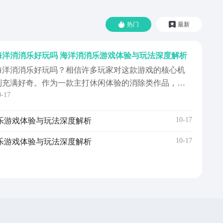
热门
最新
海洋消消乐好玩吗 海洋消消乐游戏体验与玩法深度解析
海洋消消乐好玩吗？相信许多玩家对这款游戏的核心机
制充满好奇。作为一款主打休闲体验的消除类作品，它
0-17
采用了经典的三消闯关设计，并融合了多种趣味玩法模
式。本期内容将详细解析《海洋消消乐》的具体操作方
10-17
乐游戏体验与玩法深度解析
式与特色系统，帮助大家提前掌握游戏要点。《海洋消
消le》最新下载预约地址》》》》》#海洋消消乐
10-17
乐游戏体验与玩法深度解析
#《《《《《目