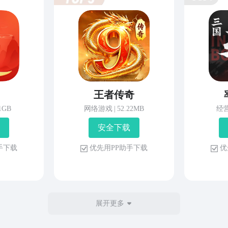
王者传奇
81GB
网络游戏
|
52.22MB
经
安 全 下 载
 手 下 载
优 先 用 P P 助 手 下 载
优 
展开更多