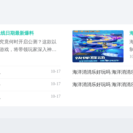
上线日期最新爆料
究竟何时开启公测？这款以
游戏，将带领玩家深入神秘
1
生物与隐藏珍宝。本文将为
上线时间的相关消息，并详
10-17
息
海洋消消乐好玩吗 海洋消消
色内容，助力喜爱消除类游
息。《海洋消消乐》最新下
10-17
料
海洋消消乐好玩吗 海洋消消
10-17
息