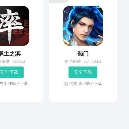
率土之滨
蜀门
营策略
|
1.86GB
角色扮演
|
724.45MB
安 全 下 载
安 全 下 载
先 用 P P 助 手 下 载
优 先 用 P P 助 手 下 载