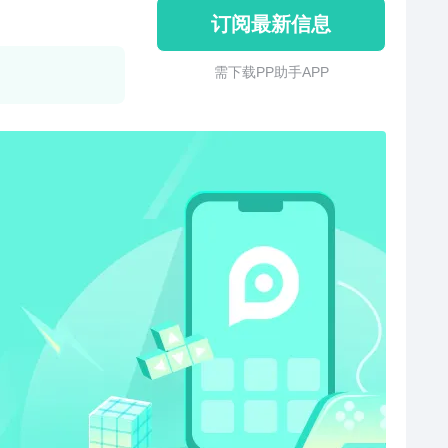
订阅最新信息
需 下 载 P P 助 手 A P P