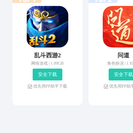
乱斗西游2
问道
网络游戏
|
1.09GB
角色扮演
|
1.
安 全 下 载
安 全 下 载
优 先 用 P P 助 手 下 载
优 先 用 P P 助