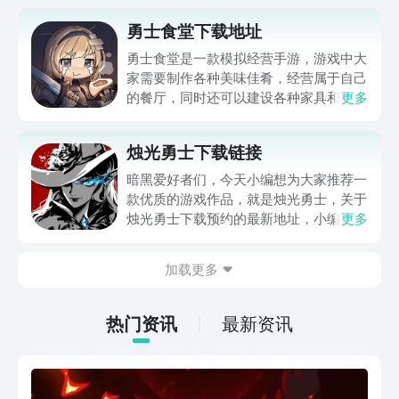
勇士食堂下载地址
勇士食堂是一款模拟经营手游，游戏中大
家需要制作各种美味佳肴，经营属于自己
的餐厅，同时还可以建设各种家具和村
更多
庄，游戏的玩法是非常多样化的，游戏的
氛围比较轻松温馨，勇士食堂下载地址，
烛光勇士下载链接
分享给对这款游戏感兴趣的玩家，大家可
以在游戏中感受到最愉快的氛围，并且还
暗黑爱好者们，今天小编想为大家推荐一
有很多故事情节可以体验哦。
款优质的游戏作品，就是烛光勇士，关于
烛光勇士下载预约的最新地址，小编已经
更多
分享在下方了，感兴趣的小伙伴们可以赶
紧点击在豌豆荚APP上下载预约起来。这
加载更多
款游戏作品不仅拥有更加精美的暗黑风
格，而且在游戏的玩法上和整款游戏的对
决模式创作上融入了很多的创新性元素，
热门资讯
最新资讯
让很多玩家在上手的几分钟当中就爱上
他。