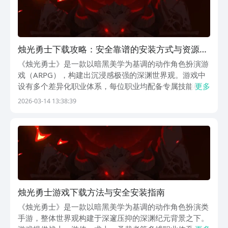
烛光勇士下载攻略：安全靠谱的安装方式与资源获
取指南
《烛光勇士》是一款以暗黑美学为基调的动作角色扮演游
戏（ARPG），构建出沉浸感极强的深渊世界观。游戏中
设有多个差异化职业体系，每位职业均配备专属技能树与
更多
高辨识度的暗黑系视觉特效，配合动态光影与粒子表现，
2026-03-14 13:38:39
强化战斗张力与场景压迫感。【烛光勇士】最新版预约/
下载地址》》》》》#烛光勇士#《《《《《该版本已
烛光勇士游戏下载方法与安全安装指南
《烛光勇士》是一款以暗黑美学为基调的动作角色扮演类
手游，整体世界观构建于深邃压抑的深渊纪元背景之下。