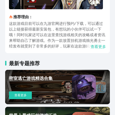
推荐理由：
这款游戏目前可以在九游官网进行预约/下载，可以通过
以上链接获得最新安装包，有想玩的小伙伴可以试一下
哦！同时玩家还可以在这里查找游戏相关的攻略或者资讯
来帮助自己了解游戏。作为一款放置挂机游戏烛光勇士一
经发布就受到了非常多的好评，玩家在这款游戏中能够选
查看更多
择非常多的职业从能抗能打的高防战士，再到灵敏高伤害
的刺客玩家总能找到自己喜欢的职业。游戏主要采用了放
最新专题推荐
置挂机玩法，玩家在游戏中可以通过自动战斗来让角色自
动练级或者完成任务，在玩家攻打boss的时候可以随时解
除自动战斗状态来自己操作防止失误。以上就是小编今天
密室逃亡游戏精选合集
为玩家带来的烛光勇士游戏介绍，在这款游戏玩家能够获
得非常多强力的装备，这些装备可以为玩家提高非常多的
战斗力，让玩家在之后的战斗中能够更加轻松，对这款游
查看更多
戏感兴趣的玩家就赶快来下载体验一下吧。