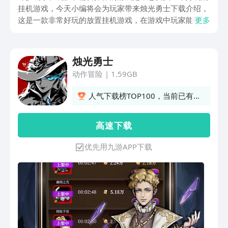
挂机游戏，今天小编将会为玩家带来烛光勇士下载介绍，
这是一款非常好玩的放置挂机游戏，在游戏中玩家能够解
更多
放双手，让自己的角色自动战斗升级挑战boss，同时游戏
中还有非常多强力的装备可以获得。感兴趣的玩家就跟小
编一起来看看吧。
烛光勇士
动作冒险
|
1.59GB
人气下载榜TOP100，当前已有6
人订阅
高 速 下 载
优先用九游APP下载