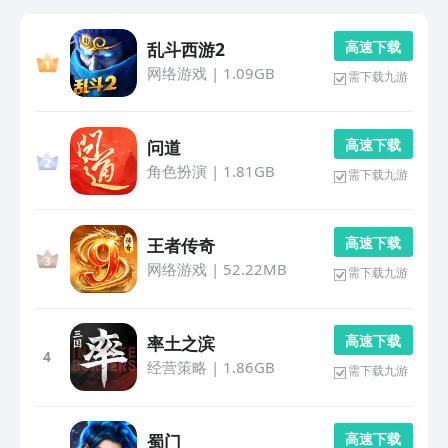
高 速 下 载
乱斗西游2
网络游戏
|
1.09GB
需下载九游
高 速 下 载
问道
角色扮演
|
1.81GB
需下载九游
高 速 下 载
王者传奇
网络游戏
|
52.22MB
需下载九游
高 速 下 载
率土之滨
4
经营策略
|
1.86GB
需下载九游
高 速 下 载
蜀门