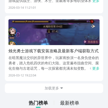
游戏提供战士、游侠、术士、圣裁者等多维职业体系，各
更多
职业均配备专属技能树与差异化成长路径，并深度融合高
2026-03-14 11:21:01
表现力的暗黑系粒子特效与动态光影反馈，强化沉浸式战
斗体验。【烛光勇士】最新版预约/下载地址》》》》》
烛光勇士游戏下载安装攻略及最新客户端获取方式
在暗黑魔法交织的异世界中，玩家将扮演一名身负使命的
勇者，踏入危机四伏的奇幻大陆。这里遍布扭曲空间、腐
化生物与古老诅咒，每一次探索都充满未知变数。《烛光
更多
勇士》以高辨识度的二次元美术风格构建沉浸式世界观，
2026-03-12 19:22:04
开局即呈现光影交错、细节丰富的暗黑幻想场景，为玩家
带来耳目一新的视觉体验。【烛光勇士】最新版预约/下
加载更多
热门榜单
最新榜单