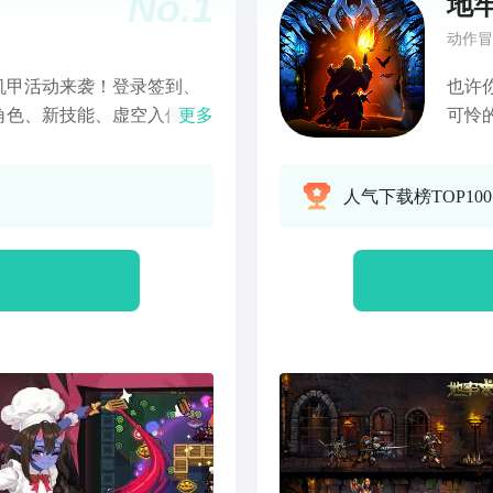
No.
1
地
动作冒
机甲活动来袭！登录签到、
也许
角色、新技能、虚空入侵新
更多
可怜
挑战！ 世界危在旦夕，你
才能
护世界？这里是简单上手、
的突
人气下载榜TOP10
like弹幕射击爽游《元气骑
陷阱
的武器，战爆小怪兽！邀请
人。
更轻松！
BO
能够无