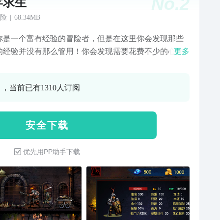
No.
2
牢求生
险
|
68.34MB
你是一个富有经验的冒险者，但是在这里你会发现那些
的经验并没有那么管用！你会发现需要花费不少的心血
更多
培养出像样的队员，并且在冒险中经常会出现出人意料
发事件： 食物不够用了，血怎么也回不上来。 没带解除
0 ，当前已有1310人订阅
的道具，踩中陷阱的英雄染上了恶疾或变成了精神病
 你烧毁了一座邪恶的祭坛，不料想却招来了一个隐藏
SS。 你打算碾压一堆看似弱小的虫子，却发现它们竟然
安 全 下 载
限分裂。 BOSS随机获
优先用PP助手下载