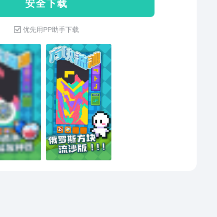
安 全 下 载
优先用PP助手下载