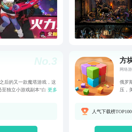
No.
3
方
网络游
塔之后的又一款魔塔游戏，这
俄罗
乃至独立小游戏副本“白银之
更多
压，
地图更加复杂，后期还有迷宫
玩。
的魔塔游戏中从未遇到过的
人气下载榜TOP10
还新添加了“白银之间”的
史莱姆，大家不要错过哦！