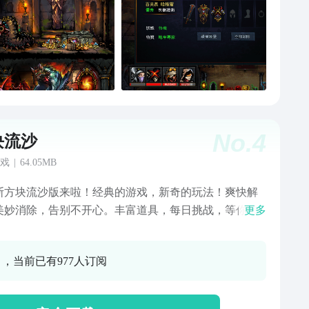
No.
4
块流沙
戏
|
64.05MB
斯方块流沙版来啦！经典的游戏，新奇的玩法！爽快解
美妙消除，告别不开心。丰富道具，每日挑战，等你来
更多
0 ，当前已有977人订阅