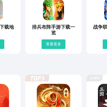
下载地
排兵布阵手游下载一
战争
览
查看更多
TOP4