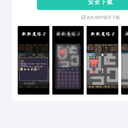
安 全 下 载
优先用PP助手下载