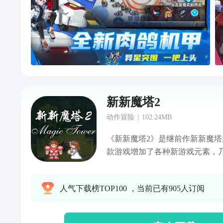
新新魔塔2
动作冒险
|
102.24MB
《新新魔塔2》是继前作新新魔
款游戏增加了各种新游戏元素，
间”。在这个新的魔塔游戏里，
般的地图，还会遇到很多在之前
人气下载榜TOP100 ，当前已有905人订阅
怪物，比如会挡路的冻死骨等等。
关卡，出现各种进行特殊战斗的