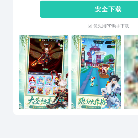
安 全 下 载
优先用PP助手下载