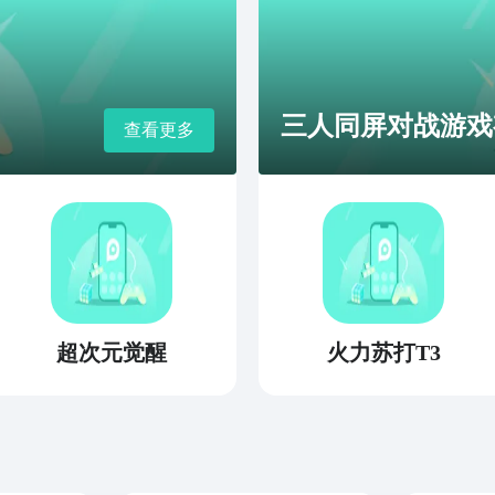
三人同屏对战游戏
查看更多
超次元觉醒
火力苏打T3