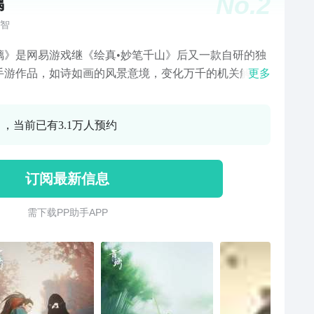
No.
2
璃
智
璃》是网易游戏继《绘真•妙笔千山》后又一款自研的独
手游作品，如诗如画的风景意境，变化万千的机关解
更多
畅快淋漓的战斗体验，沉浸动人的游戏配乐，给予你一
视化的视听享受之旅。在这里，你将成为武艺卓群的主
0 ，当前已有3.1万人预约
，带着受伤失忆的爱人，踏上一段逃亡之旅，你不仅要
提防杀手的追击，还要照顾虚弱的爱人。用自己的武艺
慧，为她重拾记忆，护她顺利前行。
订阅最新信息
需 下 载 P P 助 手 A P P