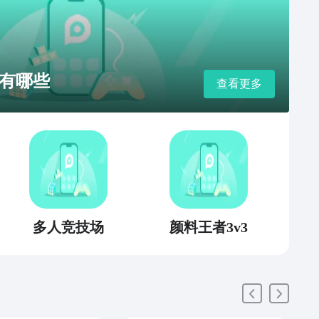
有哪些
查看更多
多人竞技场
颜料王者3v3