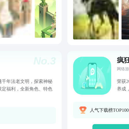
No.
3
疯
网络游
越千年法老文明，探索神秘
荣获2
限定福利，全新角色、特色
养成，
戏操
物园
人气下载榜TOP10
真汉
快，
世界