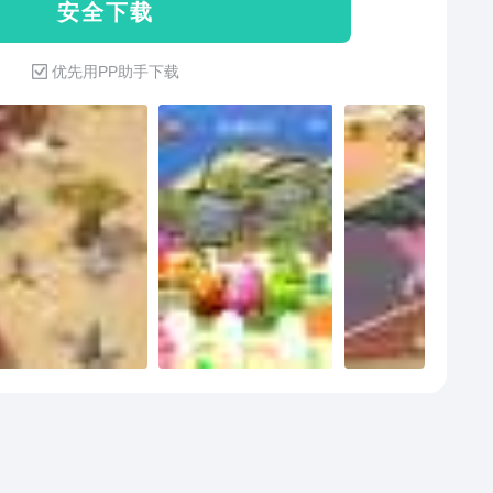
安 全 下 载
优先用PP助手下载