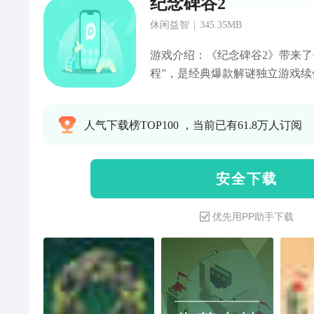
纪念碑谷2
休闲益智
|
345.35MB
游戏介绍：《纪念碑谷2》带来了
程”，是经典爆款解谜独立游戏
路、解开视力错觉为核心玩法的解谜游戏。
事，一段独一无二的奇幻旅程 【充满谜题的优雅关卡】运用
人气下载榜TOP100 ，当前已有61.8万人订阅
全新互动式角色解密，探索角色之间的动
走方式】将建筑风格、艺术运动
化成令人惊叹不已的
安 全 下 载
优先用PP助手下载