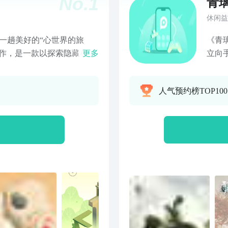
No.
1
青
休闲益
一趟美好的“心世界的旅
《青
续作，是一款以探索隐藏小
更多
立向
 一个全新的故
谜，
段影
人气预约榜TOP10
态转换 【奇幻的行
人公
、和个人意识完美结合，转
留心
与智