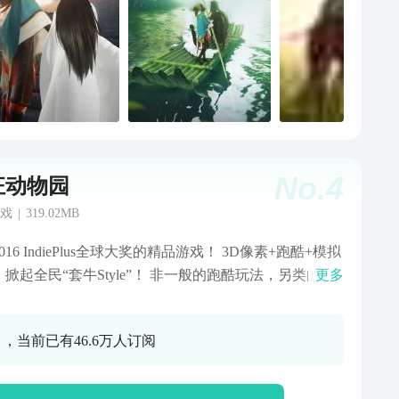
No.
4
狂动物园
戏
|
319.02MB
016 IndiePlus全球大奖的精品游戏！ 3D像素+跑酷+模拟
掀起全民“套牛Style”！ 非一般的跑酷玩法，另类的游
更多
作让你虐到过瘾！ 史上最Q萌的牛仔来了！为了空中动
顺利开业，快去抓动物吧！ ■3D卡通像素风，女汉子&
0 ，当前已有46.6万人订阅
子的新“骑”冒险旅程！ ■创新操作，精妙走位+手疾眼
体验从未有过的虐心与刺激！ ■稀树草原、热带丛林，
辣么大，“骑”去看看