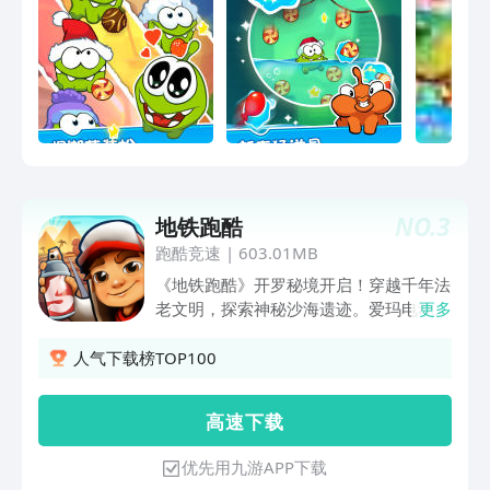
NO.
3
地铁跑酷
跑酷竞速
|
603.01MB
《地铁跑酷》开罗秘境开启！穿越千年法
老文明，探索神秘沙海遗迹。爱玛电动车
更多
联动带来限定福利，全新角色、特色玩法
与丰富奖励等你体验！
人气下载榜TOP100
高 速 下 载
优先用九游APP下载