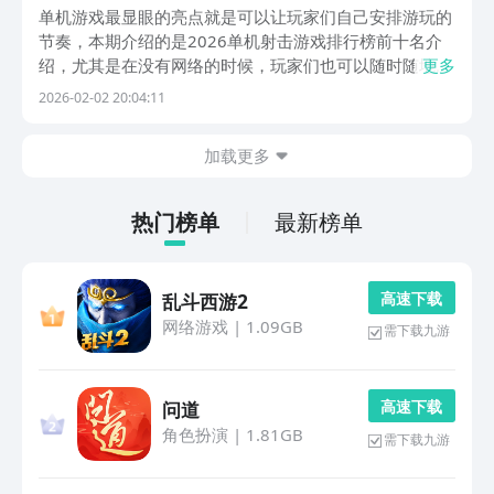
射击游戏排行榜前十名是哪个
单机游戏最显眼的亮点就是可以让玩家们自己安排游玩的
节奏，本期介绍的是2026单机射击游戏排行榜前十名介
绍，尤其是在没有网络的时候，玩家们也可以随时随地上
更多
线游玩，而类似这样的单机游戏在九游平台中还有更多，
2026-02-02 20:04:11
九游平台是一个手游福利性价比最高的平台，拥有着海量
游戏，能够让玩家们登录送券，福利满满，更重要的是...
加载更多
热门榜单
最新榜单
高 速 下 载
乱斗西游2
网络游戏
|
1.09GB
需下载九游
高 速 下 载
问道
角色扮演
|
1.81GB
需下载九游