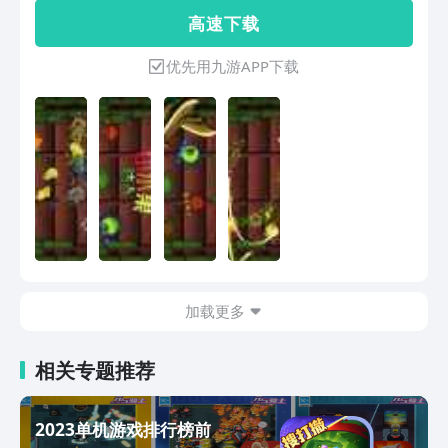
杆，最终成为美味的破坏者，为每一次切
高 速 下 载
割带来甜蜜的乐趣！而且它是免费的! 切
水果达人,让你性感的手指享受美味的果
优先用九游APP下载
汁! 想成为切水果的大师级人物吗？切水
果达人，让你无时无刻享受切水果快感！
水果切片是安卓市场上最好的刀! *最好
的性能,能运行在各种CPU的手机上。*应
用规模非常小而游戏质量非常高。
*********************************
*************由于完美版需要权限设
置，可能导致部分手机用户提示使用权限
过多，但我们保证决不危害游戏玩家！只
有这样我们才能带给玩家更多乐趣！！
LET'S HAVE FUN!!
加载更多
相关专题推荐
2023单机游戏排行榜前