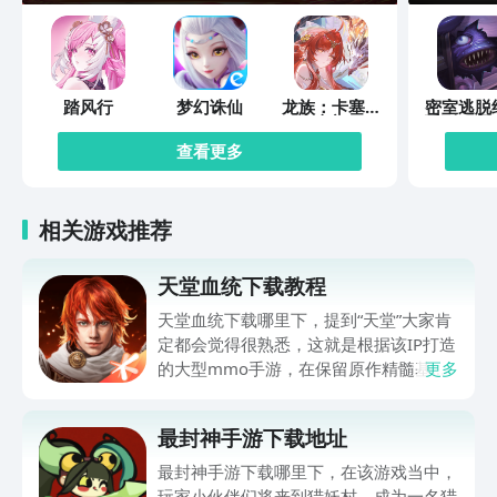
踏风行
梦幻诛仙
龙族：卡塞尔
密室逃脱
之门
系列10
作战
查看更多
相关游戏推荐
天堂血统下载教程
天堂血统下载哪里下，提到“天堂”大家肯
定都会觉得很熟悉，这就是根据该IP打造
的大型mmo手游，在保留原作精髓基础
更多
上，给众多玩家伙伴们打造了全新冒险体
验，世界观得到完整还原，职业体系，战
最封神手游下载地址
斗策略都有深度创新，肯定有不少伙伴都
很想玩，可提前在九游平台预约，手游福
最封神手游下载哪里下，在该游戏当中，
利最有性价比APP，身后有阿里巴巴灵犀
玩家小伙伴们将来到猎妖村，成为一名猎