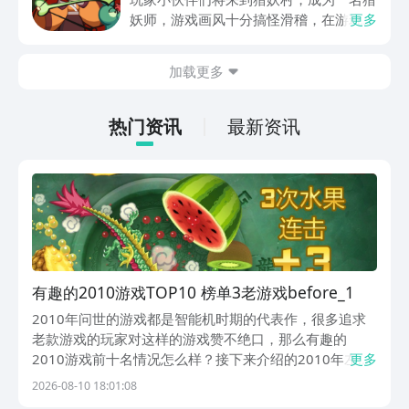
互娱大厂支持，节假日活动来临时刻，还
妖师，游戏画风十分搞怪滑稽，在游玩过
更多
有万元无门槛券能抽，0元畅玩。
程中总是忍俊不禁，冲淡了特别紧张的战
斗感受，游戏整体玩法也比较多样化，肯
加载更多
定有不少朋友感兴趣，但不知道哪里下
载，其实九游现在就能预约，手游福利最
有性价比的APP，身后有阿里巴巴灵犀互
热门资讯
最新资讯
娱大厂支持，玩手游就到九游，海量代金
券，成长礼包等待朋友们领取，感受战力
飙升的感觉。
有趣的2010游戏TOP10 榜单3老游戏before_1
2010年问世的游戏都是智能机时期的代表作，很多追求
老款游戏的玩家对这样的游戏赞不绝口，那么有趣的
2010游戏前十名情况怎么样？接下来介绍的2010年左右
更多
公测的游戏超级热门，九游是手游福利第一名的APP，隶
2026-08-10 18:01:08
属于阿里巴巴灵犀互娱旗下，玩家们都可享受1元成会员