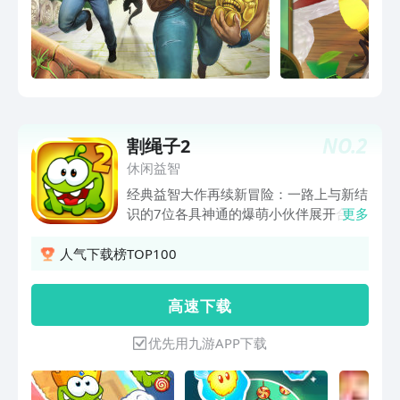
NO.
2
割绳子2
休闲益智
经典益智大作再续新冒险：一路上与新结
识的7位各具神通的爆萌小伙伴展开合
更多
作，帮助小吃货完成各种刺激挑战！寻找
四叶草，开启隐藏关，完成任务拿奖牌、
人气下载榜TOP100
为小吃货精心打扮！一起开动脑筋，圆满
Om Nom的糖果梦吧！
高 速 下 载
优先用九游APP下载