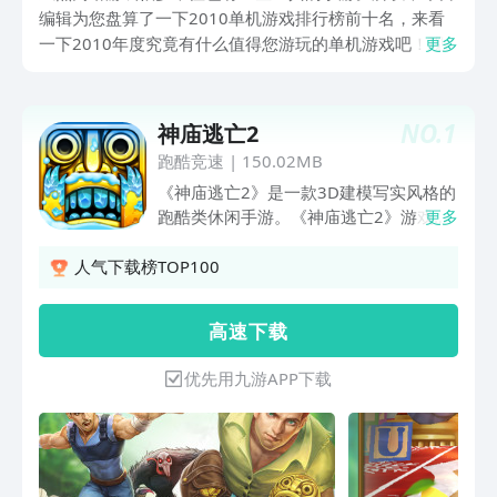
编辑为您盘算了一下2010单机游戏排行榜前十名，来看
一下2010年度究竟有什么值得您游玩的单机游戏吧！现
更多
在的游戏市场上，它们都很优秀！
NO.
1
神庙逃亡2
跑酷竞速
|
150.02MB
《神庙逃亡2》是一款3D建模写实风格的
跑酷类休闲手游。《神庙逃亡2》游戏背
更多
景设定在神庙里，玩家要逃脱恶魔守卫的
追赶，穿越神庙夺取神像。是由Imangi
人气下载榜TOP100
Studios、LLC制作，由乐逗游戏代理发行
的角色扮演运动类冒险游戏。全球海量玩
高 速 下 载
家都在玩， 这是一条怎么跑都跑不完的
路程，但是却也给人一种希望，也许出
优先用九游APP下载
口，也许胜利就在前方，只要我们坚持不
懈，终会到达希望的港口，胜利的彼岸！