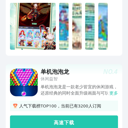
NO.
4
单机泡泡龙
休闲益智
单机泡泡龙是一款老少皆宜的休闲游戏，
还原经典的同时全面升级画面与可玩性。
更多
在这里你可以体验到畅游美妙的海底世
界，一起和美人鱼开启冒险，拯救海底生
人气下载榜TOP100，当前已有3200人订阅
物吧！ 游戏特色： *全新设计的经典关
卡，定期大量更新，闯关不断！ *创新设
高 速 下 载
计的辅助道具，挑战高分，玩法多元化！