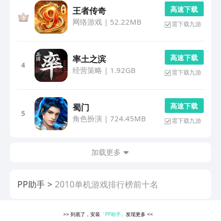
高 速 下 载
王者传奇
网络游戏
|
52.22MB
需下载九游
高 速 下 载
率土之滨
4
经营策略
|
1.92GB
需下载九游
高 速 下 载
蜀门
5
角色扮演
|
724.45MB
需下载九游
加载更多
PP助手
2010单机游戏排行榜前十名
>>
到底了，安装
「PP助手」
发现更多
<<