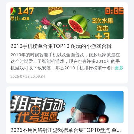
的福利，18项会员专属权益随时获取，不花钱也...
2010手机榜单合集TOP10 耐玩的小游戏合辑
2010年的时候智能手机以及全面普及，很多玩家就是在
这个时期爱上了智能机游戏，现在也有许多2010年的手
机游戏可以下载安装，那么2010手机排行榜前十名情况
更多
怎么样？本期文章介绍的这些老款游戏全是十多年前的，
2026-07-28 20:09:34
2010年左右这些游戏的下载量最高，你也试着安装这些
游戏感受下智能机游戏的魅力吧。1、《水果忍...
2026不用网络射击游戏榜单合集TOP10盘点 单机