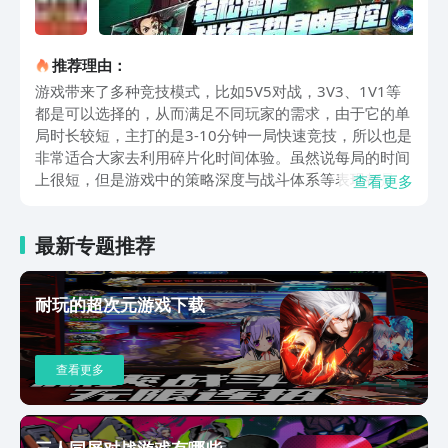
推荐理由：
游戏带来了多种竞技模式，比如5V5对战，3V3、1V1等
都是可以选择的，从而满足不同玩家的需求，由于它的单
局时长较短，主打的是3-10分钟一局快速竞技，所以也是
非常适合大家去利用碎片化时间体验。虽然说每局的时间
上很短，但是游戏中的策略深度与战斗体系等表现都是很
查看更多
不错的，大家到时更是能根据角色特点、技能机制和队友
决策等来合理规划战术，包括技能释放顺序、走位路线及
最新专题推荐
团队配合等，让玩家的每场对战都能成为操作与智慧的双
重较量。而且它所带来的二次元风格与精致的角色建模可
是吸引了很多朋友，更是能主动去购买不同的角色或者是
耐玩的超次元游戏下载
通活动获取，不断去升级解锁全新技能与装备，值得一提
的是其中炫酷技能特效和动态战斗动画等，能让小伙伴们
获得沉浸式游戏效果。上述便是漫画群星大集结测试服下
查看更多
载的全部内容了，其中带来的玩法元素颇为丰富，更是有
着公平匹配机制与策略玩法等，让玩家能得到沉浸式体验
效果，大家近期对于此有打算，那么就抓紧去点击上文链
接来预约吧。
三人同屏对战游戏有哪些