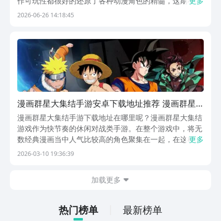
作可玩性都很好的还原了各种动漫角色的精髓，这期小编
更多
就带来漫画群星大集结开服时间一览，会给各位期待它的
2026-06-26 14:18:45
粉丝一个具体的解答，同时也会分析它的玩法亮点供大家
继续保持期待！《漫画群星大集结》最新预约下载地址...
漫画群星大集结手游安卓下载地址推荐 漫画群星
大集结游戏手机版在哪里下载
漫画群星大集结手游下载地址在哪里呢？漫画群星大集结
游戏作为快节奏的休闲对战类手游。在整个游戏中，将无
数经典漫画当中人气比较高的角色聚集在一起，在这样的
更多
情况下，能够给众多的动漫迷和玩家带来一次跨次元的狂
2026-03-10 19:36:39
欢，所以很多玩家想要了解漫画群星大集结的下载地址。
【漫画群星：大集结】最新版预约/下载地址》》》》》...
加载更多
热门榜单
最新榜单