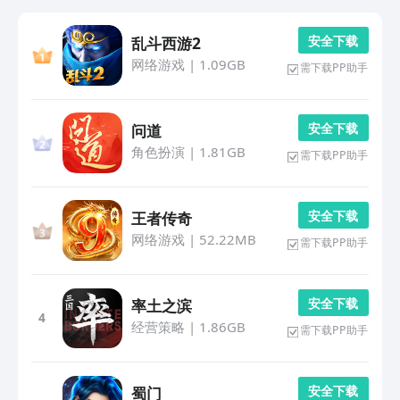
安 全 下 载
乱斗西游2
网络游戏
|
1.09GB
需下载PP助手
安 全 下 载
问道
角色扮演
|
1.81GB
需下载PP助手
安 全 下 载
王者传奇
网络游戏
|
52.22MB
需下载PP助手
安 全 下 载
率土之滨
4
经营策略
|
1.86GB
需下载PP助手
安 全 下 载
蜀门