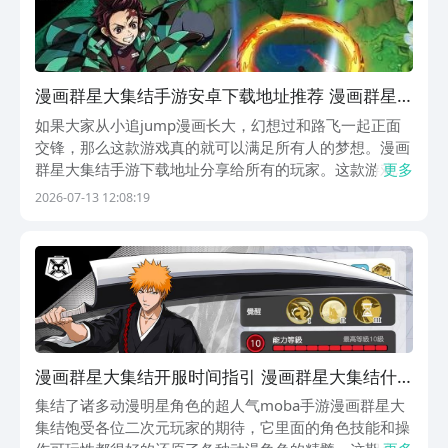
漫画群星大集结手游安卓下载地址推荐 漫画群星
大集结怎么下载
如果大家从小追jump漫画长大，幻想过和路飞一起正面
交锋，那么这款游戏真的就可以满足所有人的梦想。漫画
群星大集结手游下载地址分享给所有的玩家。这款游戏早
更多
就已经拿到正版授权，一次性就可以凑齐多部经典的少年
2026-07-13 12:08:19
漫人气角色。抛开复杂的养成，还有兵线运营，主打的就
是爽快的团战，赶紧来看一下。《漫画群星：大集结》...
漫画群星大集结开服时间指引 漫画群星大集结什
么时候开服
集结了诸多动漫明星角色的超人气moba手游漫画群星大
集结饱受各位二次元玩家的期待，它里面的角色技能和操