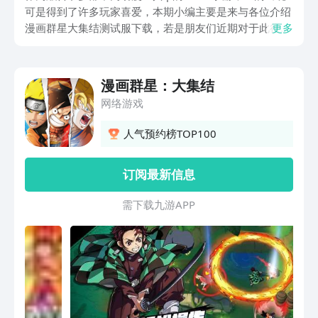
可是得到了许多玩家喜爱，本期小编主要是来与各位介绍
漫画群星大集结测试服下载，若是朋友们近期对于此很是
更多
喜欢，也希望到时能第一时间进入其中体验，那么下文所
带来的描述就能给到帮助，各位有想法不如就一起来接着
往下看看吧。
漫画群星：大集结
网络游戏
人气预约榜TOP100
订阅最新信息
需 下 载 九 游 A P P