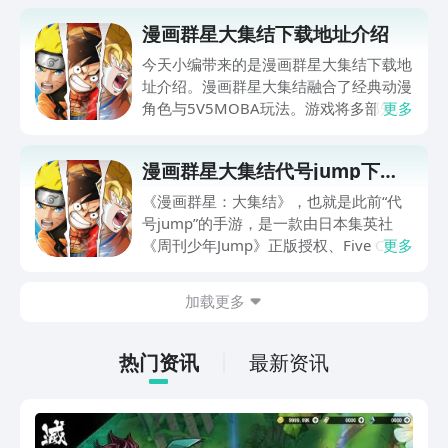
漫画群星大集结下载地址介绍
今天小编带来的是漫画群星大集结下载地
址介绍。漫画群星大集结融合了经典动漫
角色与5V5MOBA玩法。游戏将多部知名
更多
动漫作品中的人气角色汇聚在同一竞技
场，为玩家带来一场跨越多元宇宙的冒险
漫画群星大集结代号jump下载
之旅。这里面的所有角色都拥有自己的特
地址
色技能和战斗方式，玩家将通过精心的角
《漫画群星：大集结》，也就是此前“代
色搭配与策略应用，体验充满挑战与乐趣
号jump”的手游，是一款由日本集英社
的战斗。
《周刊少年Jump》正版授权、Five Cross
更多
发行的快节奏休闲对战手游，那么漫画群
星大集结代号jump下载去哪里呢？目前
加载更多
虽然尚未正式上线，但可以在九游App进
行预约，并且已开启先导测试，感兴趣的
玩家可以关注测试资格的获取。
热门资讯
最新资讯