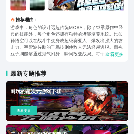
推荐理由：
游戏中，角色的设计远超传统MOBA，除了继承原作中经
典的技能外，每个角色还拥有独特的潜能培养系统。比如
孙悟空可以在战斗中变身成超级赛亚人，爆发出强大的攻
击力。宇智波佐助的千鸟技则使敌人无法轻易逃脱。而祢
豆子则能够通过鬼气附身，瞬间改变战局。每个角色的技
查看更多
能设定都与他们所属的动漫世界息息相关，同时又带有独
特的战斗风格，玩家可以自由搭配，运用不同角色的技能
最新专题推荐
创造最佳战术。漫画群星大集结中的地图设计巧妙结合了
各大动漫作品的场景特色。例如，龙珠中的荒原场景被巧
妙融入到召唤师峡谷的地图中，野怪们也采用了鸟山明风
耐玩的超次元游戏下载
格的“丑萌”恐龙和海盗机器人，让玩家在战斗中体验到熟
悉的动漫氛围。此外，游戏还设计了多种不同的玩法模
式，包括经典的5V5排位赛和充满竞争性的3V3v3“龙珠争
查看更多
夺战”，后者要求玩家在规定时间内收集龙珠积分，同时
要保护好自己的龙珠免受敌方抢夺。这种创新的玩法，极
大地丰富了游戏的可玩性与趣味性。除了紧张的竞技战斗
外，漫画群星大集结还加入了丰富的剧情内容。每个任务
三人同屏对战游戏有哪些