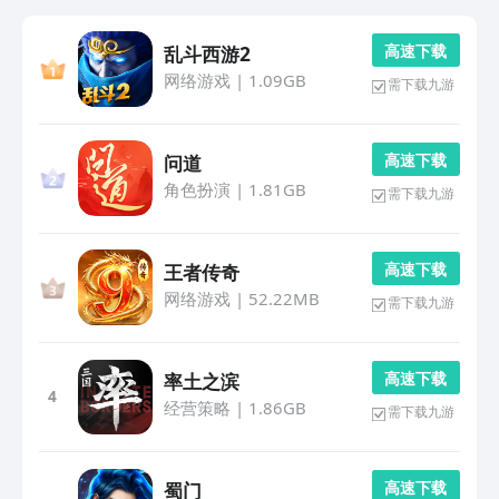
高 速 下 载
乱斗西游2
网络游戏
|
1.09GB
需下载九游
高 速 下 载
问道
角色扮演
|
1.81GB
需下载九游
高 速 下 载
王者传奇
网络游戏
|
52.22MB
需下载九游
高 速 下 载
率土之滨
4
经营策略
|
1.86GB
需下载九游
高 速 下 载
蜀门