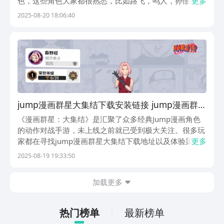
色，这些角色大家都很熟悉，比如路飞，鸣人，孙悟空
更多
等，他们拥有各自不同属性技能，可挑选合适角色与对手
2025-08-20 18:06:40
展开公平逼平，想玩的朋友可通过下方链接预约下载的。
【漫画群星大集结】最新版预约/下载》》》》》#...
jump漫画群星大集结下载安装链接 jump漫画群星
大集结在哪能玩
《漫画群星：大集结》是汇聚了众多经典Jump漫画角色
的动作对战手游，未上线之前就已受到极大关注。很多玩
家都在寻找jump漫画群星大集结下载地址以及体验渠
更多
道，想知道jump漫画群星大集结在哪能玩？下面就和大
2025-08-19 19:33:50
家分享一下最新的【漫画群星大集结】最新版预约/下
载》》》》》#漫画群星大集结#《《《《《目前游戏...
加载更多
热门榜单
最新榜单