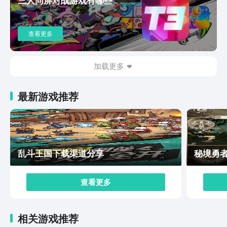
和选择都会推动故事的发展，玩家需要用决策改变剧情走
向和结局。游戏中的角色与玩家的互动将带来不同的故事
情节，增加了游戏的深度和代入感。通过与这些动漫角色
查看更多
并肩作战，玩家将体验到跨越时空的冒险，亲自参与到各
个动漫世界的故事中。以上就是漫画群星大集结下载地址
介绍的内容了。漫画群星大集结为动漫迷与MOBA爱好者
加载更多
打造了一个全新的战斗世界。游戏的每场对决都充满了热
血与挑战，角色的奇特能力和动画风格更为战斗增添了不
最新游戏推荐
少魅力。如果你热爱动漫，又钟情于MOBA游戏的竞技
性，那么这款游戏就快来试玩下吧。
乱斗王国下载渠道分享
秘境勇
查看更多
相关游戏推荐