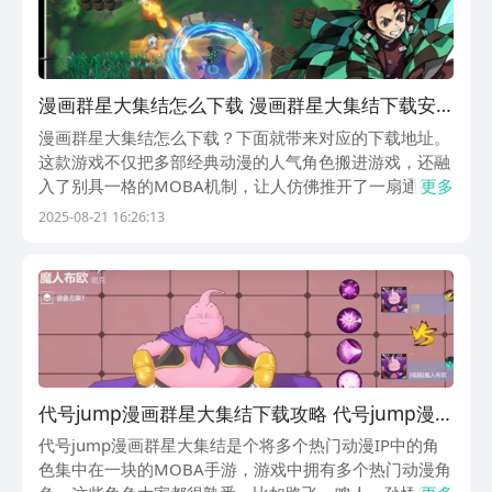
漫画群星大集结怎么下载 漫画群星大集结下载安
装链接
漫画群星大集结怎么下载？下面就带来对应的下载地址。
这款游戏不仅把多部经典动漫的人气角色搬进游戏，还融
入了别具一格的MOBA机制，让人仿佛推开了一扇通往全
更多
新次元的大门。在这里，动漫人物不再是屏幕中的影像，
2025-08-21 16:26:13
而是成为了战场上的强者，每一位玩家都能化身为他们的
操控者，进行一场充满战术与技巧的对抗。《漫画群星...
代号jump漫画群星大集结下载攻略 代号jump漫画
群星大集结下载链接
代号jump漫画群星大集结是个将多个热门动漫IP中的角
色集中在一块的MOBA手游，游戏中拥有多个热门动漫角