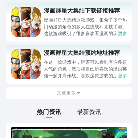
漫画群星大集结下载链接推荐
漫画群星大集结这款游戏，集合了多个热
门动漫的角色的多人在线战斗竞技手游。
这款游戏吸引了很多喜欢看漫画的玩家来
更多
说是非常不错的一款游戏，那么漫画群星
大集结下载该去哪呢？所以今天小编就给
漫画群星大集结预约地址推荐
大家具体的介绍一下这款游戏的各种游戏
玩法和特色吧，如果大家对这款游戏感兴
在这一款游戏中，玩家可以看到有许多超
趣的话，也可以前往九游APP去进行下载
人气的角色，然后和自己所喜欢的漫画英
预约，接下来就跟随着小编的脚步一起来
雄一起并肩作战。喜欢这款游戏的朋友也
更多
了解一下吧！
可以及时的申请预约，一起来看一下漫画
群星大集结预约地址。玩家可以关注以下
加载更多
的地址，及时的申请预约，体会整个游戏
的趣味性。
热门资讯
最新资讯