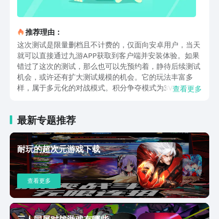
推荐理由：
这次测试是限量删档且不计费的，仅面向安卓用户，当天
就可以直接通过九游APP获取到客户端并安装体验。如果
错过了这次的测试，那么也可以先预约着，静待后续测试
机会，或许还有扩大测试规模的机会。它的玩法丰富多
样，属于多元化的对战模式。积分争夺模式为3V3小队对
查看更多
战，小队成员需协同作战，抢先完成击杀任务，才能奏响
胜利号角。大乱斗模式支持单人或双人参与，玩家在群星
最新专题推荐
混战中体验爽快吃鸡玩法，通过击败敌人和收集资源不断
强化实力，争夺最终胜利。武道会模式则为1V1擂台竞
技，玩家可以感受忍术、体术、灵力与气功的极限碰撞。
耐玩的超次元游戏下载
咒术高专交流会为3V3合作模式，玩家需猎杀咒灵、攒积
分，同时还要防范敌方的突袭，率先燃烧咒符或者积分领
先即可取得胜利。卷轴争夺战同样是3V3对抗，玩家通过
查看更多
收集散落卷轴或击败对手抢夺资源，集齐目标卷轴并坚持
到战斗结束才能获得最终胜利。新版本的漫画群星大集结
操作简便，节奏紧凑，3V3团队对战一般只需三分钟即可
完成，充分考验玩家的默契配合和战术安排。JUMP全明
三人同屏对战游戏有哪些