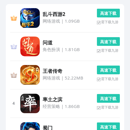
高 速 下 载
乱斗西游2
网络游戏
|
1.09GB
需下载九游
高 速 下 载
问道
角色扮演
|
1.81GB
需下载九游
高 速 下 载
王者传奇
网络游戏
|
52.22MB
需下载九游
高 速 下 载
率土之滨
4
经营策略
|
1.86GB
需下载九游
高 速 下 载
蜀门