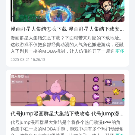
漫画群星大集结怎么下载 漫画群星大集结下载安
装链接
漫画群星大集结怎么下载？下面就带来对应的下载地址。
这款游戏不仅把多部经典动漫的人气角色搬进游戏，还融
入了别具一格的MOBA机制，让人仿佛推开了一扇通往全
更多
新次元的大门。在这里，动漫人物不再是屏幕中的影像，
2025-08-21 16:26:13
而是成为了战场上的强者，每一位玩家都能化身为他们的
操控者，进行一场充满战术与技巧的对抗。《漫画群星...
代号jump漫画群星大集结下载攻略 代号jump漫画
群星大集结下载链接
代号jump漫画群星大集结是个将多个热门动漫IP中的角
色集中在一块的MOBA手游，游戏中拥有多个热门动漫角