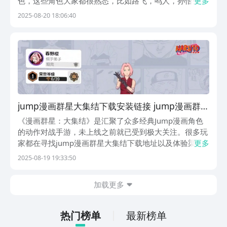
色，这些角色大家都很熟悉，比如路飞，鸣人，孙悟空
更多
等，他们拥有各自不同属性技能，可挑选合适角色与对手
2025-08-20 18:06:40
展开公平逼平，想玩的朋友可通过下方链接预约下载的。
【漫画群星大集结】最新版预约/下载》》》》》#...
jump漫画群星大集结下载安装链接 jump漫画群星
大集结在哪能玩
《漫画群星：大集结》是汇聚了众多经典Jump漫画角色
的动作对战手游，未上线之前就已受到极大关注。很多玩
家都在寻找jump漫画群星大集结下载地址以及体验渠
更多
道，想知道jump漫画群星大集结在哪能玩？下面就和大
2025-08-19 19:33:50
家分享一下最新的【漫画群星大集结】最新版预约/下
载》》》》》#漫画群星大集结#《《《《《目前游戏...
加载更多
热门榜单
最新榜单