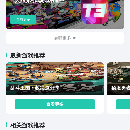
星角色悉数登场，本命英雄随时上阵，玩家可以跨次元组
建战队，享受爽快连招和技能释放带来的快感。目前漫画
群星大集结下载地址已经放在上面了，获取游戏测试包并
查看更多
不是难事，关键在于是否获得了资格，如果没能抢到这次
先导测试的资格，可以先在九游app预约，关注这个专
题，后续有测试乃至公测的消息，会同步给大家。
加载更多
最新游戏推荐
乱斗王国下载渠道分享
秘境勇
查看更多
相关游戏推荐