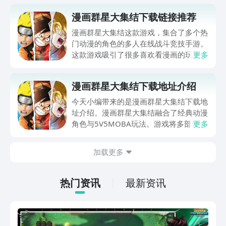
漫画群星大集结下载链接推荐
漫画群星大集结这款游戏，集合了多个热
门动漫的角色的多人在线战斗竞技手游。
这款游戏吸引了很多喜欢看漫画的玩家来
更多
说是非常不错的一款游戏，那么漫画群星
大集结下载该去哪呢？所以今天小编就给
漫画群星大集结下载地址介绍
大家具体的介绍一下这款游戏的各种游戏
玩法和特色吧，如果大家对这款游戏感兴
今天小编带来的是漫画群星大集结下载地
趣的话，也可以前往九游APP去进行下载
址介绍。漫画群星大集结融合了经典动漫
预约，接下来就跟随着小编的脚步一起来
角色与5V5MOBA玩法。游戏将多部知名
更多
了解一下吧！
动漫作品中的人气角色汇聚在同一竞技
场，为玩家带来一场跨越多元宇宙的冒险
加载更多
之旅。这里面的所有角色都拥有自己的特
色技能和战斗方式，玩家将通过精心的角
色搭配与策略应用，体验充满挑战与乐趣
热门资讯
最新资讯
的战斗。