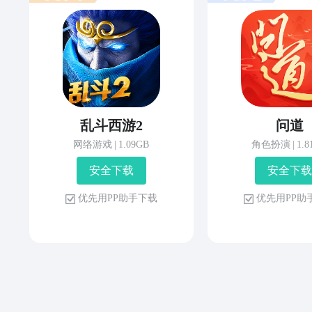
乱斗西游2
问道
网络游戏
|
1.09GB
角色扮演
|
1.
安 全 下 载
安 全 下 载
优 先 用 P P 助 手 下 载
优 先 用 P P 助