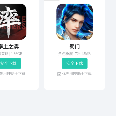
率土之滨
蜀门
营策略
|
1.86GB
角色扮演
|
724.45MB
安 全 下 载
安 全 下 载
先 用 P P 助 手 下 载
优 先 用 P P 助 手 下 载