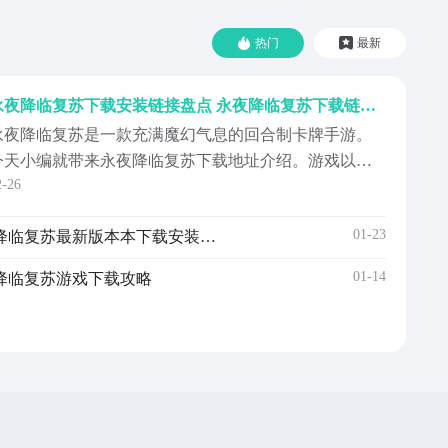
热门
最新
永夜降临复苏下载安装链接盘点 永夜降临复苏下载链接推荐
永夜降临复苏是一款充满魔幻气息的回合制卡牌手游。
今天小编就带来永夜降临复苏下载地址介绍。游戏以西
2-26
方幻想世界为背景，呈现出一个极具层次感和复杂性的
阵营关系，玩家将在这片暗影笼罩的大地上，作为逐光
01-23
永夜降临复苏下载链接 永夜降临复苏最新版本本下载安装链接指引
组织的驱夜者，穿行于各个教派的纷争与危机之中。
《永夜降临复苏》最新下载预约地址》》》》》#永夜降
01-14
降临复苏游戏下载攻略
复苏#《《...