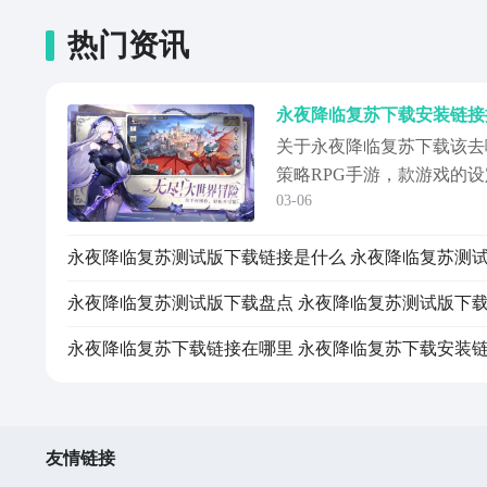
热门资讯
关于永夜降临复苏下载该去
策略RPG手游，款游戏的
03-06
界，这个时候玩家作为趣业
密。那这个游戏背景就非常
家也想要游玩这款游戏的话
APP去进行下载哦！【永夜
载》》》》...
友情链接