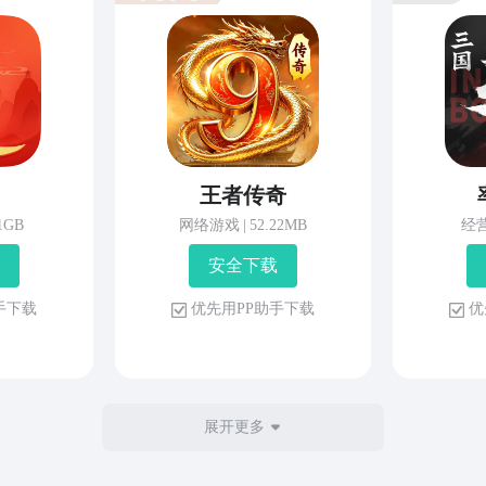
王者传奇
81GB
网络游戏
|
52.22MB
经
安 全 下 载
 手 下 载
优 先 用 P P 助 手 下 载
优 
展开更多