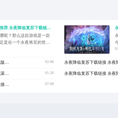
永夜降临复苏下载安装链接推荐 永夜降临复苏下载链接及玩法盘点
哪呢？那么这款游戏是一款
设定是在一个永夜将至的世
0
者，需要去探索永夜的秘
的吸引玩家的关注，如果大
02-06
永夜降临复苏测试版下载链接是什么 永夜降临复苏测试版下载链接推荐
，这个时候就可以前往九游
降临：复苏】最新版预约/下
01-20
永夜降临复苏测试版下载盘点 永夜降临复苏测试版下载渠道推荐
永夜降临复苏下载链接 永夜
临
07-08
永夜降临复苏下载链接在哪里 永夜降临复苏下载安装链接指引