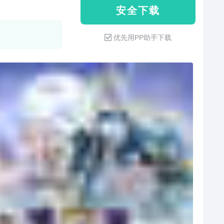
安 全 下 载
优先用PP助手下载