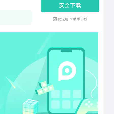
安 全 下 载
优先用PP助手下载