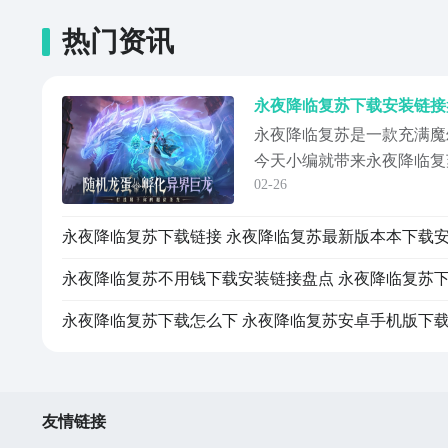
热门资讯
永夜降临复苏是一款充满魔
今天小编就带来永夜降临复
02-26
方幻想世界为背景，呈现出
阵营关系，玩家将在这片暗
组织的驱夜者，穿行于各个
《永夜降临复苏》最新下载
临复苏#《《...
永夜降临复苏下载怎么下 永夜降临复苏安卓手机版下
友情链接