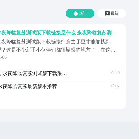
热门
最新
永夜降临复苏测试版下载链接是什么 永夜降临复苏测试版下载链接推荐
永夜降临复苏测试版下载链接究竟去哪里才能够找到
呢？这是不少新手小伙伴们都很疑惑的地方了，在这款
2-06
极具魅力的西方幻想风格游戏当中，玩家可以狩猎恶龙
和巨兽，本次小编就给大家专门带来的这款游戏的下载
01-20
永夜降临复苏测试版下载盘点 永夜降临复苏测试版下载渠道推荐
链接分享供各位参考，希望这次的内容可以对大家有所
帮助~《永夜降临：复苏》最新下载预约地址》》》》》
07-02
永夜降临复苏最新版本推荐
永夜降临：...