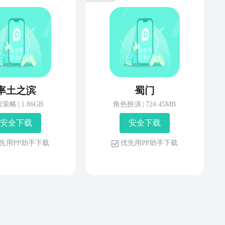
率土之滨
蜀门
营策略
|
1.86GB
角色扮演
|
724.45MB
安 全 下 载
安 全 下 载
先 用 P P 助 手 下 载
优 先 用 P P 助 手 下 载