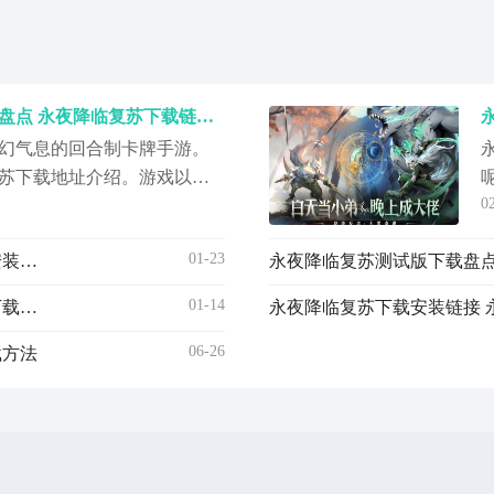
永夜降临复苏下载安装链接盘点 永夜降临复苏下载链接推荐
幻气息的回合制卡牌手游。
苏下载地址介绍。游戏以西
0
一个极具层次感和复杂性的
影笼罩的大地上，作为逐光
01-23
永夜降临复苏下载链接 永夜降临复苏最新版本本下载安装链接指引
教派的纷争与危机之中。
预约地址》》》》》#永夜降
01-14
永夜降临复苏不用钱下载安装链接盘点 永夜降临复苏下载地址指引
永夜降临复苏下载安装链接 
#
06-26
载方法