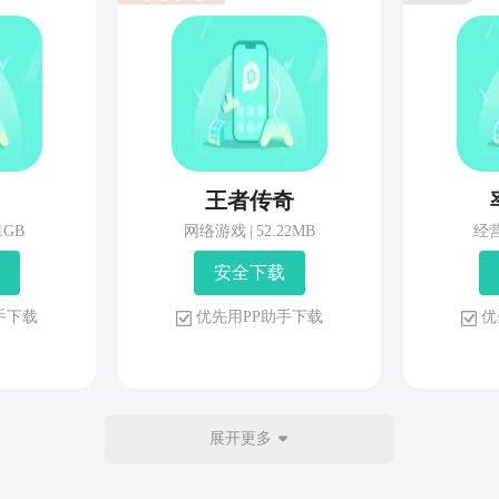
王者传奇
81GB
网络游戏
|
52.22MB
经
安 全 下 载
 手 下 载
优 先 用 P P 助 手 下 载
优 
展开更多