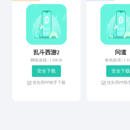
乱斗西游2
问道
网络游戏
|
1.09GB
角色扮演
|
1.
安 全 下 载
安 全 下 载
优 先 用 P P 助 手 下 载
优 先 用 P P 助