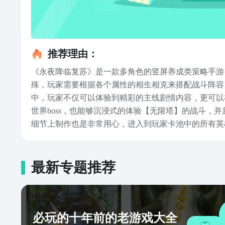
推荐理由：
《永夜降临复苏》是一款多角色的竖屏养成类策略手游，
殊，玩家需要根据各个属性的相生相克来搭配战斗阵容
中，玩家不仅可以体验到精彩的主线剧情内容，更可以
世界boss，也能够沉浸式的体验【无限塔】的战斗
细节上制作也是非常用心，进入到玩家卡池中的所有英
色之间也会产生互动，随着这些人物的等级得到提升，
容了，这款游戏的制作水准很高，为每一个角色都设置
完本期内容的玩家可以有所收获！
最新专题推荐
必玩的十年前的老游戏大全