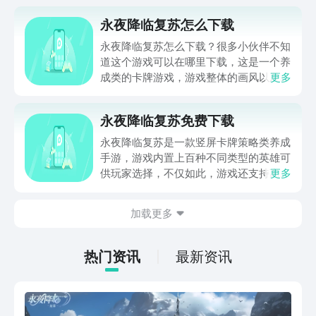
永夜降临复苏怎么下载
永夜降临复苏怎么下载？很多小伙伴不知
道这个游戏可以在哪里下载，这是一个养
成类的卡牌游戏，游戏整体的画风以及题
更多
材都非常的吸引人，甚至可以放置养老挂
机，玩法多样化，满足不同人群的需求，
永夜降临复苏免费下载
目前还不知道怎么下载的朋友，可以直接
从本文的下载链接进入下载。
永夜降临复苏是一款竖屏卡牌策略类养成
手游，游戏内置上百种不同类型的英雄可
供玩家选择，不仅如此，游戏还支持离线
更多
战斗模式，可谓是很大程度降低了肝度，
小编本期就带来了永夜降临复苏免费下载
加载更多
链接供大家参考，希望能帮助到各位想要
入坑这款游戏的各位玩家哦！
热门资讯
最新资讯