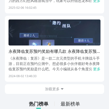
力的西方幻想风格游戏当中，玩家可以狩猎恶龙和巨兽，
更多
本次小编就给大家专门带来的这款游戏的下载链接分享供
2025-02-06 16:02:45
各位参考，希望这次的内容可以对大家有所帮助~《永夜
降临：复苏》最新下载预约地址》》》》》#永夜降
临：...
永夜降临复苏预约奖励有哪几款 永夜降临复苏预
约奖励怎么获取
《永夜降临：复苏》是一款二次元类型的手机卡牌战斗手
游，目前正在预约公测中。想必很多小伙伴都好奇永夜降
临复苏预约奖励是什么吧。今天小编就从各个角度分析讲
更多
解一下预约永夜降临复苏我们可以得到什么奖励吧！希望
2024-08-02 13:46:33
本篇攻略能给想要入坑这个游戏的小伙伴带来些许帮助！
【永夜降临：复苏】最新版预约/下载地址》》》》》#...
加载更多
热门榜单
最新榜单