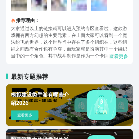
推荐理由：
大家通过以上的链接就可以进入预约专区查看啦，这款游
戏拥有西方幻想的主要元素，在上面大家可以看到一个魔
法纷飞的世界，这个世界当中存在了多个组织在，这些组
织之间既有合作也有争夺，而玩家就是扮演其中一个组织
当中的一个角色。其中战斗制作是作为一个卡牌回合参与
查看更多
方式，有着传统的战斗模式加成，所以大部分玩家都是可
以接受的，比较有特色的一点是在游戏当中大家可以看到
最新专题推荐
一个全新的牵引力系统，通过这个系统大家是有办法通过
上面走位来避开敌人的，所以在玩法上面也是有全新驱蚊
灯。当然有着宏大世界地图的游戏在玩法上面制作非常
模拟建设类手游有哪些介
多，大家在上面不仅可以参与地图角落的副本，还可以在
绍2026
地图当中触发隐藏的任务，如果是喜欢轻松游戏的玩家在
战斗过程直接可以选择自动炸的耨，不需要手动操作角色
查看更多
一步一步胜利哦。以上就是永夜降临复苏预约方式的相关
介绍啦，如果大家喜欢此类带有开放世界以及西式审美结
合的游戏，现在大家就可以预约起来，后期上线之后第一
时间进入游戏体验哦。