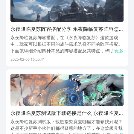
永夜降临复苏阵容搭配分享 永夜降临复苏阵容怎
么搭配
永夜降临复苏阵容搭配，在《永夜降临复苏》这款游戏
中，玩家可以根据不同的战斗需求选择不同的阵容搭配。
下面就详细介绍四种常见的阵容搭配及其特点，帮助玩家
更多
更好地应对各种战斗局面。成员：妃、菲尼、丝黛拉、弥
2025-02-06 16:55:41
莎、优兰高输出阵容的核心在于快速消灭敌人，通过高效
的伤害输出来减少战斗时间，妃作为核心输出角色，具备
强...
永夜降临复苏测试版下载链接是什么 永夜降临复
苏测试版下载链接推荐
永夜降临复苏测试版下载链接究竟去哪里才能够找到呢？
这是不少新手小伙伴们都很疑惑的地方了，在这款极具魅