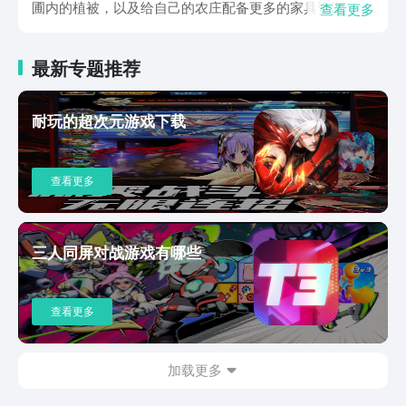
圃内的植被，以及给自己的农庄配备更多的家具资源，从
查看更多
而提升自己的繁荣度，将花圃从原先荒废的状态变为繁荣
状态，如果玩家想要尽快的提升花圃的基础等级，主线剧
最新专题推荐
情任务是不能够快速满足的，玩家可以试着挑战每日任务
和每周任务，顺便完成成就任务。在游戏当中，玩家不仅
可以体验到经营玩法，更可以在主线具体内容当中通过大
耐玩的超次元游戏下载
富翁的挑战模式来获取更多的奖励资源，值得一提的是，
游戏在每周会有一次庄园的酒会可供玩家娱乐，玩家在酒
会当中可以结识各类不同类型的NPC，最终和他们达成更
查看更多
为亲密的关系。游戏中也有许多的稀有外观可供玩家选
择，玩家在游戏的初期是没有任何的外观配备的，而随着
玩家的收集度不断提高， 服装的搭配选择也会变得更
多。以上内容就是本期小编给大家带来的全民养花预约链
三人同屏对战游戏有哪些
接分享的全部内容了，在这款游戏当中，玩家不仅需要注
重主线剧情内容的推进进度，更需要和各类不同类型的
NPC培养更多的好感度，当好感度达到最高的时候，玩家
查看更多
就能够获得NPC赠送的礼物，希望看完本期内容的小伙伴
们可以直接进入到游戏内体验一下我。
加载更多