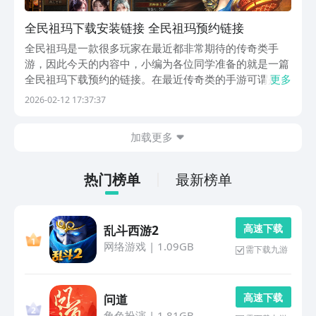
全民祖玛下载安装链接 全民祖玛预约链接
全民祖玛是一款很多玩家在最近都非常期待的传奇类手
游，因此今天的内容中，小编为各位同学准备的就是一篇
全民祖玛下载预约的链接。在最近传奇类的手游可谓是非
更多
常火热，不少玩家对于这一类型的游戏都非常的期待和关
2026-02-12 17:37:37
注，因此全民祖玛在最近的热度也是非常高的，你是否也
对这款手游非常的感兴趣，想知道究竟在哪里能够进行预
加载更多
约...
热门榜单
最新榜单
高 速 下 载
乱斗西游2
网络游戏
|
1.09GB
需下载九游
高 速 下 载
问道
角色扮演
|
1.81GB