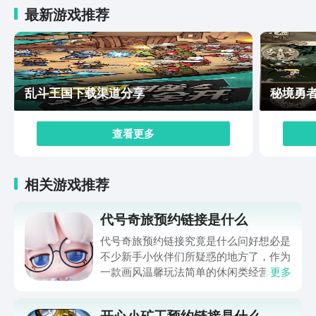
最新游戏推荐
乱斗王国下载渠道分享
秘境勇
查看更多
相关游戏推荐
代号奇旅预约链接是什么
代号奇旅预约链接究竟是什么问好想必是
不少新手小伙伴们所疑惑的地方了，作为
一款画风温馨玩法简单的休闲类经营手
更多
游，游戏内的所有建筑都几近逼真，玩家
可以沉浸式的体验农耕生活，本期小编就
开心小矿工预约链接是什么