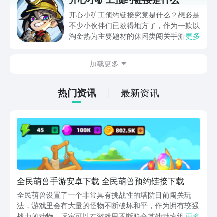
给大家带来了代号奇旅的预约链接分享供
大家参考，希望本期内容可以帮助到各
开心小矿工预约链接究竟是什么？想必是
位。
不少小伙伴们已获得地方了，作为一款以
淘金热为主要题材的休闲类闯关手游，玩
更多
家可以沉浸式的体验到挖矿的乐趣，本期
小编就给大家带来了开心小矿工预约链接
加载更多
分享供大家参考，希望本期内容可以帮助
到各位对此感兴趣的小伙伴们。
热门资讯
最新资讯
全民萌兽手游安卓下载 全民萌兽预约链接下载
全民萌兽设置了一个非常具有挑战性的塔防目前闯关玩
法，游戏里会有大量的怪物不断破坏和平，作为拥有较强
战力的动物，玩家可以在游戏里不断联合其他动物组，成
更多