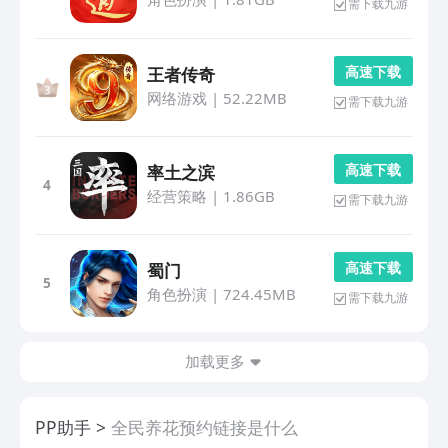
需下载九游
高 速 下 载
王者传奇
网络游戏
|
52.22MB
需下载九游
高 速 下 载
率土之滨
4
经营策略
|
1.86GB
需下载九游
高 速 下 载
蜀门
5
角色扮演
|
724.45MB
需下载九游
加载更多
PP助手
全民养花预约链接是什么