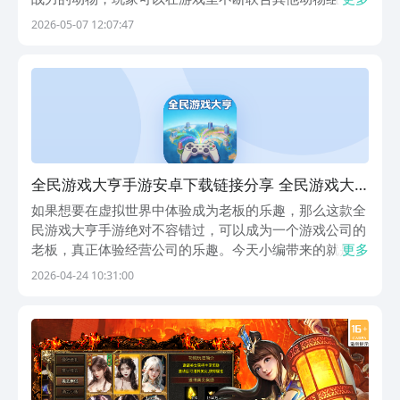
强力的塔防阵营，全民萌兽手游下载链接会在下面分享出
2026-05-07 12:07:47
来，喜欢肉鸽塔防挑战的都不要错过，每一局遇到的对手
都各不相同，玩家可以灵活利用角色技能，不断打出高额
的...
全民游戏大亨手游安卓下载链接分享 全民游戏大
亨预约地址推荐
如果想要在虚拟世界中体验成为老板的乐趣，那么这款全
民游戏大亨手游绝对不容错过，可以成为一个游戏公司的
老板，真正体验经营公司的乐趣。今天小编带来的就是全
更多
民游戏大亨手游下载链接推荐。该游戏的上手门槛非常
2026-04-24 10:31:00
低，而且玩起来自由度很高，具有轻度解压的游戏乐趣，
很值得现在上班族去选择。【全民游戏大亨】最新版预
约/...