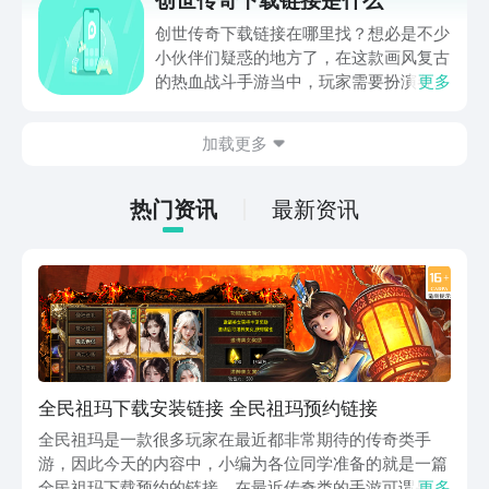
全民风暴赛车的预约链接爆料供大家参
考，希望本期内容可以帮到各位。
创世传奇下载链接在哪里找？想必是不少
小伙伴们疑惑的地方了，在这款画风复古
的热血战斗手游当中，玩家需要扮演各类
更多
特殊的角色，进入到一场大规模的混战当
中，游戏中不仅有副本玩法，更有单人
加载更多
pvp模式，本期小编就给大家带来了创世
传奇下载点击分享供大家参考，希望本期
内容可以帮助到各位对此感兴趣的小伙伴
热门资讯
最新资讯
们。
全民祖玛下载安装链接 全民祖玛预约链接
全民祖玛是一款很多玩家在最近都非常期待的传奇类手
游，因此今天的内容中，小编为各位同学准备的就是一篇
全民祖玛下载预约的链接。在最近传奇类的手游可谓是非
更多