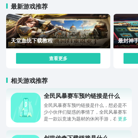
最新游戏推荐
天堂血统下载教程
最封神
查看更多
相关游戏推荐
全民风暴赛车预约链接是什么
全民风暴赛车预约链接是什么，想必是不
少小伙伴们疑惑的事情了，全民风暴赛车
是一款以竞速为题材的休闲手游，在游戏
更多
内玩家可以通过合成和改装车辆来增加赛
车的移动速度，本期小编就给大家带来了
创世传奇下载链接是什么