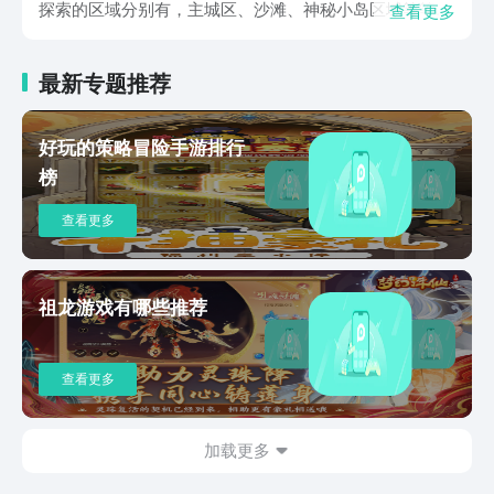
探索的区域分别有，主城区、沙滩、神秘小岛区域等等，
查看更多
随着玩家的主线剧情内容不断推进，能够结识的NPC也会
变得越来越多。游戏的玩法核心为大富翁玩法，玩家通过
最新专题推荐
投掷骰子来获得不同的前进点数，点数不同玩家获得的奖
励也是不同的，值得一提的是，玩家在主线剧情内容挑战
中并不是每一次都能够获得奖励，在地图的设置当中，玩
好玩的策略冒险手游排行
家也有可能会遭受到游戏的惩罚，惩罚的类型分为三种，
榜
直接丢失货币，取得debuff，回退步数，玩家也可以使用
特殊的游戏道具来避免惩罚的发生，但是游戏道具的数量
查看更多
有限，玩家只能够在一些比较关键的惩罚上进行规避。整
体而言，这款游戏的玩法还是非常简单的，游戏以经营模
式为主要的载体，玩家必须通过日积月累完成每日任务和
每周任务，从而获得更多的游戏资源和游戏奖励。以上内
祖龙游戏有哪些推荐
容就是本期小编给大家带来的全民养花下载链接分享的全
部内容了，在这款游戏当中，玩家不仅要注重对于任务进
度的完成，更需要专注各类NPC交互时提供给玩家支线任
查看更多
务，希望看完本期内容的小伙伴们可以实际进入到游戏内
体验一下哦。
加载更多