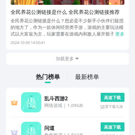
全民养花公测链接是什么 全民养花公测链接推荐
全民养花公测链接是什么？想必是不少新手小伙伴们疑惑
的地方了，作为一款休闲经营类手游，游戏的主要玩法模
式以大富翁为主，玩家需要在游戏内和敌人展开骰子的角
更多
逐，最终取得更多筹码的玩家将获得胜利，本期小编就给
2024-10-09 14:50:41
大家带来全民养花公测链接分享供大家参考，希望本期内
容可以帮助各位对此感兴趣的小伙伴们。《全民养花》
加载更多
最...
热门榜单
最新榜单
高 速 下 载
乱斗西游2
网络游戏
|
1.09GB
需下载九游
高 速 下 载
问道
角色扮演
|
1.81GB