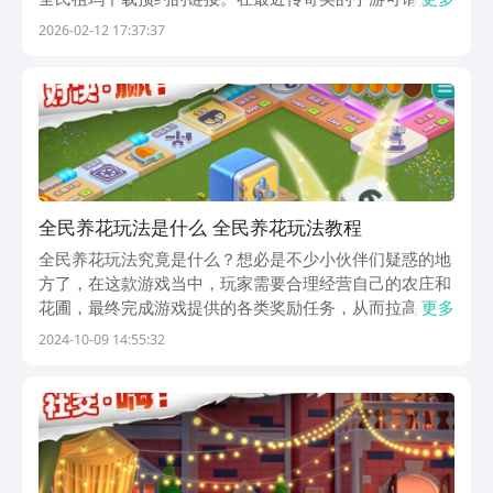
常火热，不少玩家对于这一类型的游戏都非常的期待和关
2026-02-12 17:37:37
注，因此全民祖玛在最近的热度也是非常高的，你是否也
对这款手游非常的感兴趣，想知道究竟在哪里能够进行预
约...
全民养花玩法是什么 全民养花玩法教程
全民养花玩法究竟是什么？想必是不少小伙伴们疑惑的地
方了，在这款游戏当中，玩家需要合理经营自己的农庄和
花圃，最终完成游戏提供的各类奖励任务，从而拉高等
更多
级，获取游戏货币，本期小编就给大家带来了全民养花玩
2024-10-09 14:55:32
法攻略供大家参考，希望本期内容可以帮助到各位对此感
兴趣的小伙伴们~《全民养花》最新下载预约地
址》》》》...