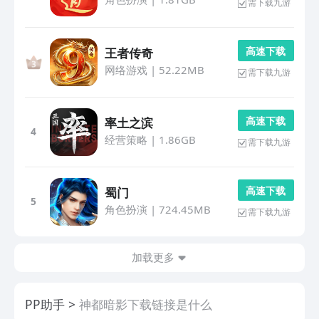
需下载九游
高 速 下 载
王者传奇
网络游戏
|
52.22MB
需下载九游
高 速 下 载
率土之滨
4
经营策略
|
1.86GB
需下载九游
高 速 下 载
蜀门
5
角色扮演
|
724.45MB
需下载九游
加载更多
PP助手
神都暗影下载链接是什么