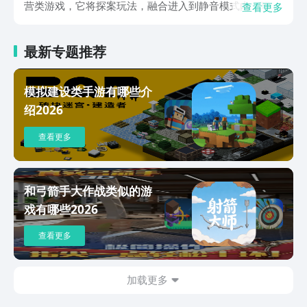
营类游戏，它将探案玩法，融合进入到静音模式内，玩家
查看更多
可以通过不断的按图索骥，收集情报，同时审理公案，帮
助衙门捕捉罪犯，同时，当案件完成时，玩家也能够获取
最新专题推荐
奖励。游戏的剧情故事内，玩家将会穿越时空，来到繁茂
的长安城，此时，玩家作为大理寺的要旨，需要帮助狄大
人一起读，破各个悬案，并且，玩家在攻破悬案期间，还
模拟建设类手游有哪些介
能够了解到各方势力的阴谋和诡计。游戏内的各类剧情选
绍2026
择，也会影响到NPC对玩家的判断，为了保证自己能够赢
得民心，玩家在游戏的选项之内，也是需要抛弃掉一些资
查看更多
源的。游戏的探案过程，严格参考了古代衙门的探案方
式，玩家需要通过搜查证据，查看证词、推理分析，再到
判案，以及确定元凶，当然，如果玩家在探案的期间，感
觉到分析线索有略微的难度，也可以通过交互其他NPC的
和弓箭手大作战类似的游
方式，来获得一定的提醒。值得一提的是，如果玩家错抓
戏有哪些2026
了元凶，也会导致案件判案失败哦。 上方所述的这些内
容就是本期小编为大家带来的，神都暗影下载最新链接分
查看更多
享的全部了，游戏当中所有的剧情内容，都是扑朔迷离
的，玩家需要注意分辨，究竟是哪一个NPC在说谎，希望
看完这一期内容的小伙伴们，能对神都暗影这款游戏，有
加载更多
着最为初步的了解哦。