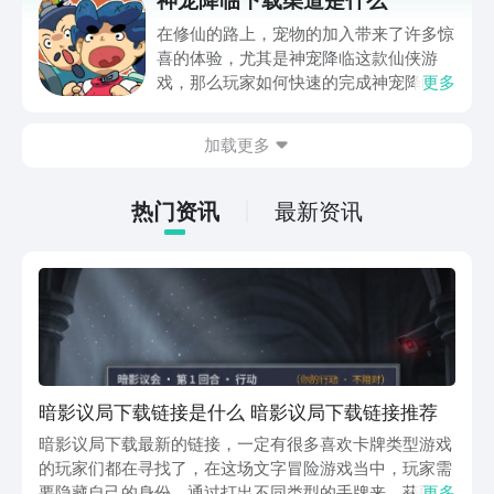
pvp模式，本期小编就给大家带来了创世
传奇下载点击分享供大家参考，希望本期
在修仙的路上，宠物的加入带来了许多惊
内容可以帮助到各位对此感兴趣的小伙伴
喜的体验，尤其是神宠降临这款仙侠游
们。
戏，那么玩家如何快速的完成神宠降临下
更多
载呢？这不，小编带来了最新的下载信息
和渠道，玩家可阅览下面的信息进行相关
加载更多
预约下载，并且还可以得知神宠降临的基
本玩法哦。
热门资讯
最新资讯
暗影议局下载链接是什么 暗影议局下载链接推荐
暗影议局下载最新的链接，一定有很多喜欢卡牌类型游戏
的玩家们都在寻找了，在这场文字冒险游戏当中，玩家需
要隐藏自己的身份，通过打出不同类型的手牌来，获取他
更多