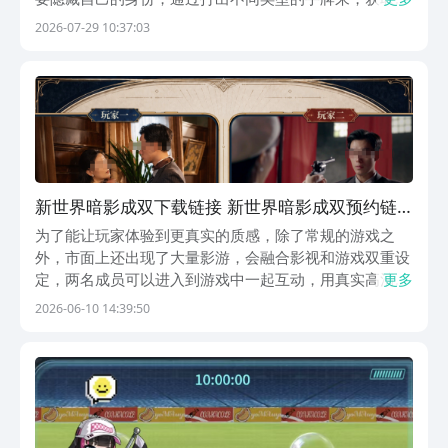
人的信任，小编这一期就给大家介绍一下，这款游戏最新
2026-07-29 10:37:03
的下载途径，以及基础玩法，希望这期内容可以帮到各
位。《暗影议局》最新下载预约地址》》》》》#暗影议
局...
新世界暗影成双下载链接 新世界暗影成双预约链
接
为了能让玩家体验到更真实的质感，除了常规的游戏之
外，市面上还出现了大量影游，会融合影视和游戏双重设
定，两名成员可以进入到游戏中一起互动，用真实高清的
更多
画面，感受游戏里的不同挑战，新世界暗影成双下载链接
2026-06-10 14:39:50
会在下面分享，玩家可以叫上好友一起开启双人合作互
动，共同进入到民国时代，开启冒险和博弈。《新世界：
暗影...