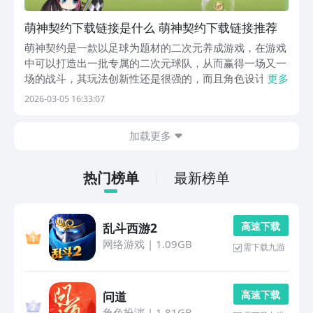
萌神契约下载链接是什么 萌神契约下载链接推荐
萌神契约是一款以足球为题材的二次元养成游戏，在游戏
中可以打造出一批专属的二次元球队，从而赢得一场又一
场的战斗，其玩法创新性还是很强的，而且角色设计也漂
更多
亮，很多玩家就会问萌神契约下载链接是什么？游戏的下
2026-03-05 16:33:07
载渠道是比较多的，这里就直接挑选一个正规的下载渠道
吧。【萌神契约】最新版预约/下载地址》》》》》#萌...
加载更多
热门榜单
最新榜单
高 速 下 载
乱斗西游2
网络游戏
|
1.09GB
需下载九游
高 速 下 载
问道
角色扮演
|
1.81GB