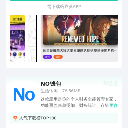
需 下 载 豌 豆 荚 A P P
NO.
5
NO钱包
生活休闲
|
78.56MB
这款应用是你的个人财务全能管理专家，
功能覆盖账单明细、财务统计、存钱计划
更多
等多维度，助力你轻松掌控收支、科学规
划储蓄： 账单明细管理：支持按日期查
人气下载榜TOP100
看收支详情，清晰记录每一笔消费与收