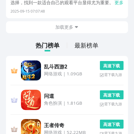
选择，找到一款适合自己的观看平台显得尤为重要。不少
更多
人关心哪些app可以免费看动漫，为此我们整理了几款资
2025-09-15 07:07:48
源丰富、体验出色的动漫应用，如果你也在寻找理想的追
番工具，不妨继续往下了解。1、《AGE动漫》这款
加载更多
热门榜单
最新榜单
高 速 下 载
乱斗西游2
网络游戏
|
1.09GB
需下载九游
高 速 下 载
问道
角色扮演
|
1.81GB
需下载九游
高 速 下 载
王者传奇
网络游戏
|
52.22MB
需下载九游