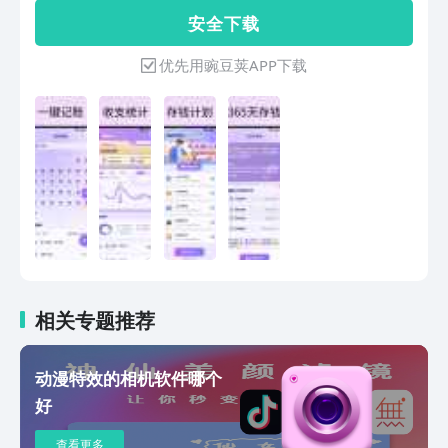
入，还可切换月份回溯历史账单，让每一
安 全 下 载
笔资金流向一目了然。 图表统计分析：
通过折线图、饼图等可视化方式，呈现本
优先用豌豆荚APP下载
周、本月、本年的收支趋势与支出结构，
并展示本月剩余资金，帮你直观把握财务
状况。 多元存钱计划：提供 365 天存
钱、52 周存钱、12 月存钱、定额存钱、
自由存钱等多种存钱模式，支持自定义计
划名称、日期、金额，助力你轻松开启智
能攒钱之旅。 从日常收支记录到财务数
据可视化，再到个性化存钱规划，全方位
满足你对个人财务的管理需求，让每一分
钱都花得明白、存得科学。
相关专题推荐
动漫特效的相机软件哪个
好
查看更多