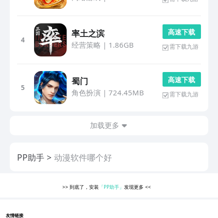
高 速 下 载
率土之滨
4
经营策略
|
1.86GB
需下载九游
高 速 下 载
蜀门
5
角色扮演
|
724.45MB
需下载九游
加载更多
PP助手
动漫软件哪个好
>>
到底了，安装
「PP助手」
发现更多
<<
友情链接