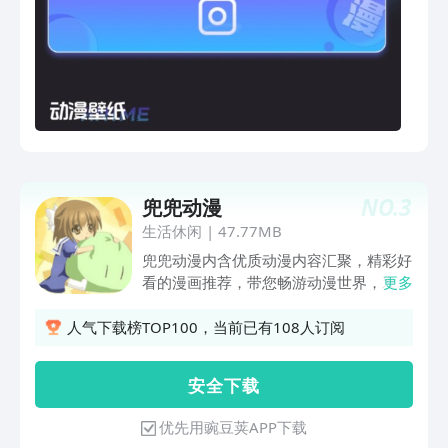
NO.
3
兜兜动漫
生活休闲
|
47.77MB
兜兜动漫内含优质动漫内容汇聚，精彩好
看的漫画推荐，带您畅游动漫世界，发现
更多
动漫精彩。为爱追漫画，动漫的漫画迷们
精心打造，热门漫画，动漫番剧内容看过
人气下载榜TOP100，当前已有108人订阅
瘾，快来体验吧~~
安 全 下 载
优先用豌豆荚APP下载