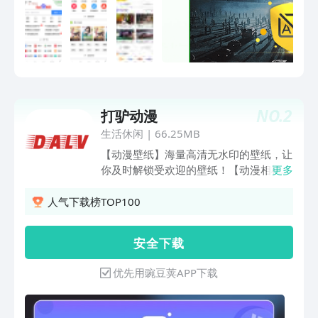
NO.
2
打驴动漫
生活休闲
|
66.25MB
【动漫壁纸】海量高清无水印的壁纸，让
你及时解锁受欢迎的壁纸！【动漫相机】
更多
让你的照片秒变动漫美图！【动漫资讯】
精彩动漫内容汇聚，为动漫迷们推荐好看
人气下载榜TOP100
的动漫！【绘画漫画工具】轻松创作出精
美的漫画！
安 全 下 载
优先用豌豆荚APP下载