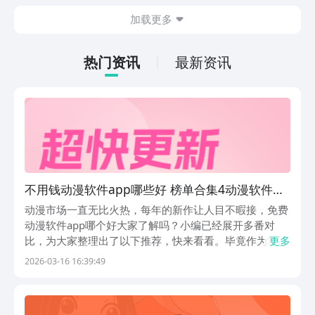
在什么地方呢？玩家只需要通过以下的链
加载更多
接就可以下载。游戏的上手门槛还是比较
低的，一只手就可以操控，很适合用来去
打发无聊的时间，可玩性真的比较高。
热门资讯
最新资讯
不用钱动漫软件app哪些好 榜单合集4动漫软件
before_2
动漫市场一直无比火热，每年的新作让人目不暇接，免费
动漫软件app哪个好大家了解吗？小编已经展开多番对
比，为大家整理出了以下推荐，快来看看。毕竟作为常年
更多
追番的资深二次元，太懂宝子们怕收费、怕广告、怕资源
2026-03-16 16:39:49
不全的痛了，以下APP都不会踩雷哦。1、《樱花动漫》
它双端都能流畅用，正版番剧随便看，每天都会更新...