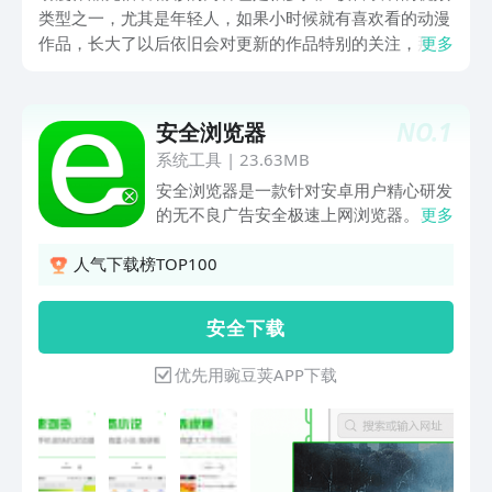
类型之一，尤其是年轻人，如果小时候就有喜欢看的动漫
作品，长大了以后依旧会对更新的作品特别的关注，那么
更多
动漫软件哪个好呢？今天给大家详细的介绍几款，涵盖诸
多资源，还有很多经典作品都会实时更新的软件。
NO.
1
安全浏览器
系统工具
|
23.63MB
安全浏览器是一款针对安卓用户精心研发
的无不良广告安全极速上网浏览器。
更多
【产品特点】 1.自动屏蔽所有不良广告
2.内核极简，极速启动，占用手机资源极
人气下载榜TOP100
少超省电 我们还为您精选了适合安卓手
机浏览的中文网站，让您随时随地关注包
安 全 下 载
括新闻、小说、视频、购物、微博、娱
乐、财经、社区、交友、团购、汽车等各
优先用豌豆荚APP下载
类内容 . 赶快下载安装吧~