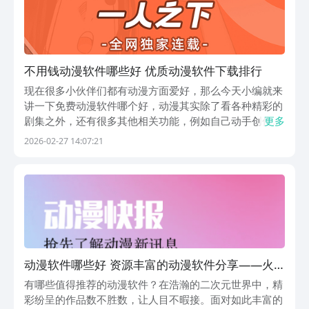
不用钱动漫软件哪些好 优质动漫软件下载排行
现在很多小伙伴们都有动漫方面爱好，那么今天小编就来
讲一下免费动漫软件哪个好，动漫其实除了看各种精彩的
剧集之外，还有很多其他相关功能，例如自己动手创作或
更多
者是发表各种影评等，这些也都是乐趣的一部分，而且所
2026-02-27 14:07:21
产生的乐趣并不比直接观看要差。下面的这些软件都是和
动漫相关，一起往下看。1、《腾讯动漫》腾讯动漫长
期...
动漫软件哪些好 资源丰富的动漫软件分享——火
爆的动漫平台对比与精选推荐
有哪些值得推荐的动漫软件？在浩瀚的二次元世界中，精
彩纷呈的作品数不胜数，让人目不暇接。面对如此丰富的