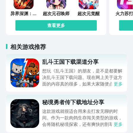
异界深渊：觉
超次元召唤师
超次元觉醒
火力苏打
醒
查看更多
相关游戏推荐
乱斗王国下载渠道分享
想玩《乱斗王国》的朋友，是不是都要解
决乱斗王国下载问题。现在网上关于这方
面的内容真的很多，如果大家随便点击陌
更多
生链接，就很容易遇到安装包信息不完整
的情况。想省去这些麻烦，直接通过九游
秘境勇者传下载地址分享
app进行下载会更加方便，九游是手游福
利最多的游戏平台，在这里不仅能够看到
这款游戏就很适合用来去打发无聊的时
游戏资源，还能及时查看后续的消息、活
间。作为一款肉鸽生存闯关类型的游戏，
动内容等相关信息。
会将随机秘境探索，还有爽快的割草闯关
更多
全部都放在一起。秘境勇者传下载地址是