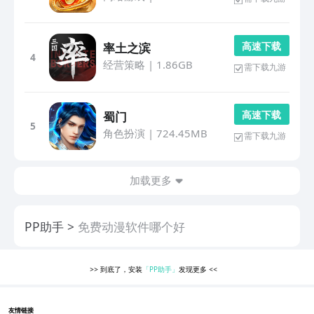
高 速 下 载
率土之滨
4
经营策略
|
1.86GB
需下载九游
高 速 下 载
蜀门
5
角色扮演
|
724.45MB
需下载九游
加载更多
PP助手
免费动漫软件哪个好
>>
到底了，安装
「PP助手」
发现更多
<<
友情链接