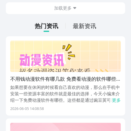
的情况。想省去这些麻烦，直接通过九游
加载更多
app进行下载会更加方便，九游是手游福
利最多的游戏平台，在这里不仅能够看到
游戏资源，还能及时查看后续的消息、活
热门资讯
最新资讯
动内容等相关信息。
不用钱动漫软件有哪几款 免费看动漫的软件哪些
好
如果想要在休闲的时候看自己喜欢的动漫，那么在手机中
安装一些资源丰富的软件就是最佳的选择，今天小编来介
绍一下免费动漫软件有哪些。这些都是通过豌豆荚可以直
更多
接下载的应用，豌豆荚是最好用的应用商店，这里面提供
2026-06-05 14:08:58
的都是精心挑选的内容，经过了严格筛选。设立了专属设
计奖甄选出优质软件，聚焦小众高分好物，给用户精准
推...