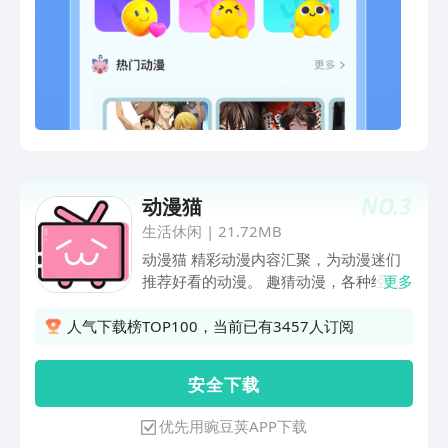
NO.
3
动漫猫
生活休闲
|
21.72MB
动漫猫 精彩动漫内容汇聚，为动漫迷们
推荐好看的动漫。 趣猜动漫，各种经典
更多
动漫番剧等你来猜，来感受猜动漫的乐
趣。 动漫画板，挥洒其想象力，激发其
人气下载榜TOP100，当前已有3457人订阅
艺术潜能。
安 全 下 载
优先用豌豆荚APP下载