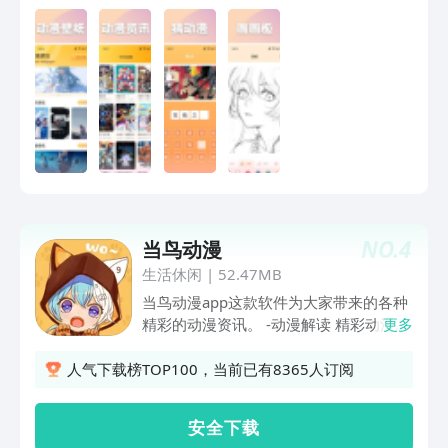
NO.
4
当鸟动漫
生活休闲
|
52.47MB
当鸟动漫app这款软件为大家带来的各种
精彩的动漫资讯。 -动漫解读 精彩动漫内
更多
容汇聚，为大家盘点经典动漫影视内容，
不负好时光； -动漫壁纸 海量精选高清漫
人气下载榜TOP100，当前已有8365人订阅
画主题壁纸，多种风格，满足您随时想换
漫画壁纸需求； -动漫相机，让你有型更
安 全 下 载
有形；