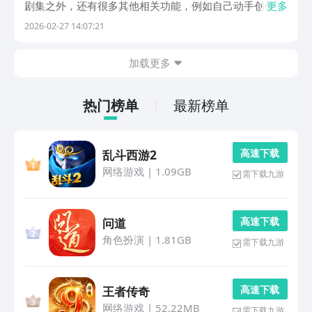
剧集之外，还有很多其他相关功能，例如自己动手创作或
更多
者是发表各种影评等，这些也都是乐趣的一部分，而且所
2026-02-27 14:07:21
产生的乐趣并不比直接观看要差。下面的这些软件都是和
动漫相关，一起往下看。1、《腾讯动漫》腾讯动漫长
加载更多
期...
热门榜单
最新榜单
高 速 下 载
乱斗西游2
网络游戏
|
1.09GB
需下载九游
高 速 下 载
问道
角色扮演
|
1.81GB
需下载九游
高 速 下 载
王者传奇
网络游戏
|
52.22MB
需下载九游