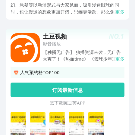
幻、悬疑等以动漫形式与大家见面，吸引漫迷眼球的同
时，也让漫迷的想象更加开阔，思维更活跃。那么免费动
更多
漫软件哪个好？尤其是很多悬疑动漫，比如90后特别熟悉
的柯南，将超多悬疑剧情加入其中有足够的代入感，接下
来为大家推荐几款人气高，免费看动漫软件。
NO.
1
土豆视频
影音播放
【独播无广告】 独播资源来袭，无广告
太爽了！《热血time》 《篮球少年王》
更多
《阿衰 第二季》等多部超燃动画登录土
豆，等你来看~三个字，无广告无广告无
人气预约榜TOP100
广告！ 【新番动画】 《斗罗大陆3：龙
王传说》 《名侦探柯南》 《博人传 火影
订阅最新信息
忍者新时代》 《峡谷重案组4》 《水果
篮子 第二季》 《黑色四叶草》 《嗜谎之
需 下 载 豌 豆 荚 A P P
神》 《文豪与炼金术师》 《转生成为了
只有乙女游戏破灭Flag的邪恶大小姐》
《爱书的下克上2》等多部热门新番尽在
土豆！在此炎炎夏日，吹着空调一起追番
吧！