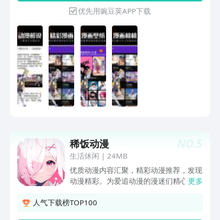
优先用豌豆荚APP下载
NO.
5
稀饭动漫
生活休闲
|
24MB
优质动漫内容汇聚，精彩动漫推荐，发现
动漫精彩。为爱追动漫的漫迷们精心打
更多
造，更有趣味的动漫猜谜，带您了解动漫
世界，快来体验吧~~
人气下载榜TOP100