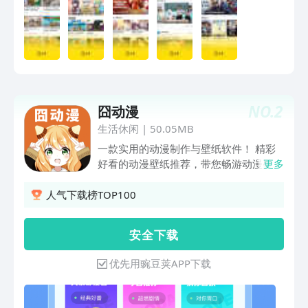
NO.
2
囧动漫
生活休闲
|
50.05MB
一款实用的动漫制作与壁纸软件！ 精彩
好看的动漫壁纸推荐，带您畅游动漫壁纸
更多
世界； 漫画制作，一键生成动漫头像，
趣味又好玩。 为漫迷们精心打造，快来
人气下载榜TOP100
体验吧~~
安 全 下 载
优先用豌豆荚APP下载