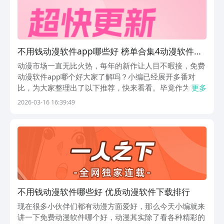
不用钱动漫软件app哪些好 榜单合集4动漫软件
before_2
动漫市场一直无比火热，每年的新作让人目不暇接，免费
动漫软件app哪个好大家了解吗？小编已经展开多番对
比，为大家整理出了以下推荐，快来看看。毕竟作为常年
更多
追番的资深二次元，太懂宝子们怕收费、怕广告、怕资源
2026-03-16 16:39:49
不全的痛了，以下APP都不会踩雷哦。1、《樱花动漫》
它双端都能流畅用，正版番剧随便看，每天都会更新...
不用钱动漫软件哪些好 优质动漫软件下载排行
现在很多小伙伴们都有动漫方面爱好，那么今天小编就来
讲一下免费动漫软件哪个好，动漫其实除了看各种精彩的