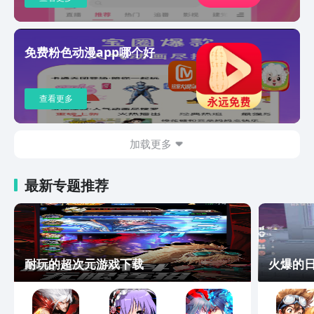
免费粉色动漫app哪个好
查看更多
加载更多
最新专题推荐
耐玩的超次元游戏下载
火爆的