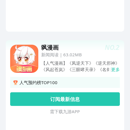
妃路子野》 【热血必看】《尊上》、
《万古神王》、《我是大仙尊》、《都市
邪王》 【漫改必看】《神印王座》、
《仙武帝尊》、《逆天战神》、《我有一
座冒险屋》 【独家必看】《三眼哮天
录》、《某天成为王的女儿》、《寻找前
世之旅》、《摩耶·人间玉》 【24种漫画
NO.
2
飒漫画
题材】热血、搞笑、玄幻、生活、恋爱、
动作、科幻、悬疑、恐怖、校园、历史、
新闻阅读
|
63.02MB
穿越、后宫、都市、萝莉...... 【精彩活动
【人气漫画】《凤逆天下》《逆天邪神》
享不停】签到、打赏、抽奖、分享有礼、
《风起苍岚》《三眼哮天录》《名剑冢》
更多
阅读有礼......玩法新奇逗趣，好玩嗨不
《花千骨》《寻找前世之旅》《长相思》
停！
《网游之近战法师》……一大批精品国漫
人气预约榜TOP100
日漫看，涵盖日韩、少女、热血、悬疑、
科幻、搞笑、校园、都市、玄幻、漫改等
订阅最新信息
各类题材的动漫，满足你挑剔的口味。
【丰富资源】 上万部精彩漫画任你看，
需 下 载 九 游 A P P
随时随地享受动漫带来的(〃\'▽\'〃)【二
次元福利】 （1）评论、弹幕、吐槽、搞
笑表情、横版竖版切换……从周一到周