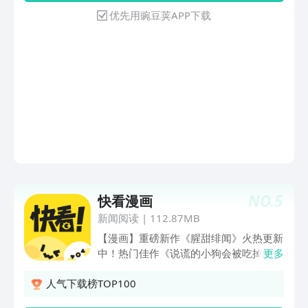
365天日更无休。★三万部全彩漫画 丰
优先用豌豆荚APP下载
富题材看过瘾★【三体】“不要回答，不
要回答！”，四光年外的三体星球发来了
警告。面对一场实力悬殊的星际战争，地
球人精心策划的“面壁者计划”被逐步破
解，陷入即将毁灭的危机。【狐妖小红
娘】世上有人有妖，妖与人相恋。人会投
胎转世，但投胎以后，不记得上辈子的
爱。妖如果痴情的话，就去找狐妖“购
买”一项服务，让投胎转世的人，回忆起
前世的爱。【一人之下】“如果有一天，
你发现自己和别人不一样”。为了解开爷
爷和自身秘密的张楚岚和没有任何记
NO.
5
快看漫画
忆“不死少女”冯宝宝开启了“异人”之旅。
还有“航海王（海贼王），火影忍者、传
新闻阅读
|
112.87MB
武、通灵妃、琅寰书院、斗罗大陆等”等
【漫画】重磅新作《腥甜绯闻》火热更新
三万多部热门漫画等你来撩，涵盖日韩，
中！热门佳作《说谎的小狗会被吃掉的》
更多
少女，热血，悬疑，耽美，科幻，治愈，
《我就想蹭你的气运》独家连载！【祈
校园等各类题材满足你口味！★二十播放
愿】全新互动特典！沉浸式体验超高人气
人气下载榜TOP100
量过亿国漫动画等你看★【狐妖小红娘】
《人鱼陷落》、《再见，我的国王》隐藏