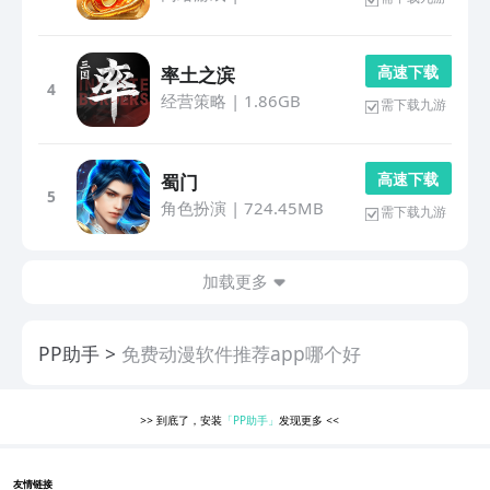
高 速 下 载
率土之滨
4
经营策略
|
1.86GB
需下载九游
高 速 下 载
蜀门
5
角色扮演
|
724.45MB
需下载九游
加载更多
PP助手
免费动漫软件推荐app哪个好
>>
到底了，安装
「PP助手」
发现更多
<<
友情链接