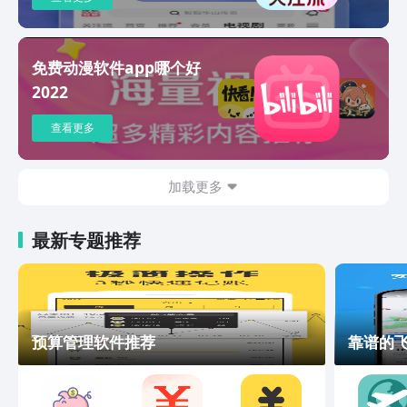
的视频或者美图哦。★全新【漫动画】来
袭★在漫画阅读中融入了声优演绎、音乐
音效等，让你有更加丰富的阅读体验。快
免费动漫软件app哪个好
来看看吧。
2022
查看更多
加载更多
最新专题推荐
预算管理软件推荐
靠谱的飞