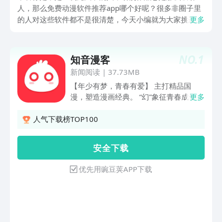
人，那么免费动漫软件推荐app哪个好呢？很多非圈子里
的人对这些软件都不是很清楚，今天小编就为大家挑选了
更多
一些很好用的软件，如果你看到了自己喜欢的软件，直接
点击小编的链接就可以下载到正版的对应APP了哦！心动
了就赶快下载吧！
NO.
1
知音漫客
新闻阅读
|
37.73MB
【年少有梦，青春有爱】 主打精品国
漫，塑造漫画经典。 “幻”象征青春成长中
更多
无可匹敌的想象力。 “萌”强化爱的感觉和
健康快乐的生活氛围。 “燃”重头打造少年
人气下载榜TOP100
的梦想与青春张力。 “锐”突出青春与追梦
过程中不可缺少的锐气。 【每日更新与
安 全 下 载
排行】分类排行榜：热门漫画先知道，拒
绝“漫画荒”！ 【弹幕互动趣味多】吐槽，
优先用豌豆荚APP下载
搞怪，版聊，科普！全舰弹幕等你发射！
【阅览模式随心换】阅读模式可在“图
文”和“文字”随意切换，满足不同需求！
【热门必看】《奇怪的苏夕2》《风起苍
岚》《逆天邪神》《凤逆天下》《仵作王