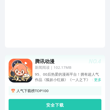
NO.
4
腾讯动漫
新闻阅读
|
102.17MB
95、00后热爱的漫画平台！拥有超人气
作品《狐妖小红娘》《一人之下》《19
更多
天》《斗罗大陆》，除此以外：【免费频
道】：漫画永久免费看/超人气漫画《尸
人气下载榜TOP100
兄（我叫白小飞）》看白小飞屌丝拯救世
界。《掉进兽世的我被迫开后宫》兽人帅
安 全 下 载
哥都想扛她回家/免费频道每日上新，