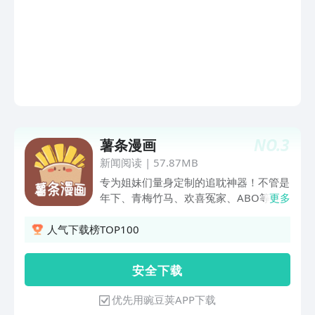
日，都有漫画更新，强大功能保证你追漫
快人一步。 （2）看点、空间、二次元社
区、书单……只为让你更轻松的发现同好
漫友，分享到、、微博，和好友一起燃烧
动漫之魂，让快乐在二次元的世界里尽情
释放。（3）新社区，新世界，与国漫作
者、大咖零距离接触，新作预告、番外、
各种福利，统统一网打尽！【独家动漫】
专属飒漫画的独家动漫作品，每日海量更
NO.
3
薯条漫画
新，追番妥妥哒，我们在这里等你哟~ 超
新闻阅读
|
57.87MB
多漫画，每日更新，全彩高清无广告！新
手送会员，做任务送金币，嗨翻天的动漫
专为姐妹们量身定制的追耽神器！不管是
社区！看漫画，就用飒漫画APP！
年下、青梅竹马、欢喜冤家、ABO等各
更多
种类型，只有你想不到，没有我们找不
到。热门耽美漫画宝藏小说统统免费看，
人气下载榜TOP100
更有专属社区、金币商城礼品兑换等多种
福利。快来跟我们一起嗑cp吧~
安 全 下 载
优先用豌豆荚APP下载