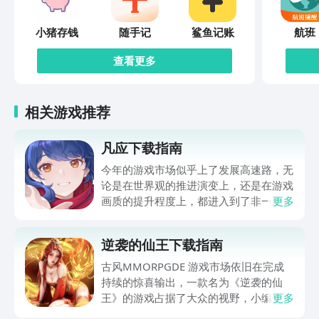
小猪存钱
随手记
鲨鱼记账
航班
查看更多
相关游戏推荐
凡应下载指南
今年的游戏市场似乎上了发展高速路，无
论是在世界观的推进演变上，还是在游戏
画质的提升程度上，都进入到了非一般的
更多
状态。尤其是最近一段时间凡应下载约的
方法，受到了超多朋友们的关注，随着其
逆袭的仙王下载指南
在2026年8月7号开启了EP02测试，这款
游戏的热度再次节节攀升。本期小编在下
古风MMORPGDE 游戏市场依旧在完成
方分享了凡应的最新预约下载地址，虽然
持续的惊喜输出，一款名为《逆袭的仙
游戏未正式上线，但豌豆荚APP上已经开
王》的游戏占据了大众的视野，小编也看
更多
通了免费的预约渠道喽，如果你也喜欢庞
到大家纷纷都想要逆袭的仙王下载教程，