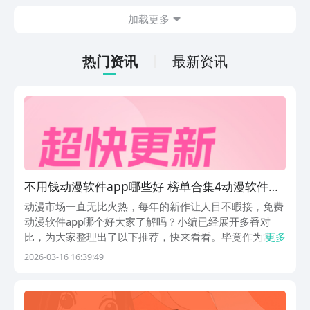
大的科幻世界观体系，那么这款游戏一定
这款游戏已经在26年8月7号正式上线，
加载更多
不能错过！
下载方法超级简单！大家可以点击小编贴
在下方的“逆袭的仙王最新下载地址”，在
豌豆荚APP上就能够解锁免费的下载机
热门资讯
最新资讯
会！想体验的游戏达人们可以赶紧点击起
来啦~
不用钱动漫软件app哪些好 榜单合集4动漫软件
before_2
动漫市场一直无比火热，每年的新作让人目不暇接，免费
动漫软件app哪个好大家了解吗？小编已经展开多番对
比，为大家整理出了以下推荐，快来看看。毕竟作为常年
更多
追番的资深二次元，太懂宝子们怕收费、怕广告、怕资源
2026-03-16 16:39:49
不全的痛了，以下APP都不会踩雷哦。1、《樱花动漫》
它双端都能流畅用，正版番剧随便看，每天都会更新...