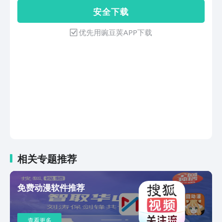
B站首部播放量破亿的国产动画，全网播
剧情！【角色】领养超萌Q版角色，收集
安 全 下 载
放量超32亿，口碑爆棚。篇章“竹叶篇”3
全新时尚装扮，还可获得多重任务奖励！
月正式开播。【一人之下】首部登上日本
优先用豌豆荚APP下载
电视台黄金档的中国动画，全网播放量超
20亿【从前有座灵剑山】中国首部登陆
日本电台的国产动画，全网播放量破8亿
★每日有漫画更新 精彩剧情追不停★周
一看航海王、王牌御史、我为苍生等周二
看妖怪名单、灵契、爱神巧克力等周三看
从前有座灵剑山、银之守墓人等周四看一
人之下、斗破苍穹、通灵妃等周五看我叫
白小飞、应声入网、王牌御史等周六看狐
妖小红娘，一人之下，戒魔人等周日看中
国惊奇先生、通职者、帝王侧等从周一到
周日，天天都有漫画更新，精彩剧情追不
相关专题推荐
停★让社区动起来 全新【看看】上线★
你想要ACG内容的都在这，看完漫画一定
要来这看看哦。超多搞笑、新番、热血
免费动漫软件推荐
ACG短视频；众多COS美图、新作预告等
等。还有我们的大神作者仍然会在此与大
家进行交流！你也可以跟大家分享你喜欢
查看更多