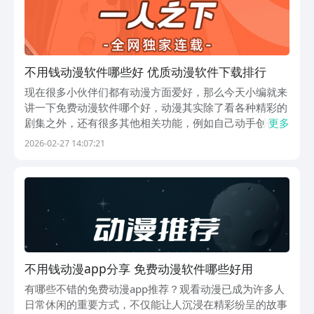
不用钱动漫软件哪些好 优质动漫软件下载排行
现在很多小伙伴们都有动漫方面爱好，那么今天小编就来
讲一下免费动漫软件哪个好，动漫其实除了看各种精彩的
剧集之外，还有很多其他相关功能，例如自己动手创作或
更多
者是发表各种影评等，这些也都是乐趣的一部分，而且所
2026-02-27 14:07:21
产生的乐趣并不比直接观看要差。下面的这些软件都是和
动漫相关，一起往下看。1、《腾讯动漫》腾讯动漫长
期...
不用钱动漫app分享 免费动漫软件哪些好用
有哪些不错的免费动漫app推荐？观看动漫已成为许多人
日常休闲的重要方式，不仅能让人沉浸在精彩纷呈的故事