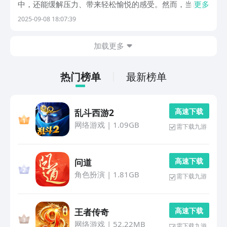
中，还能缓解压力、带来轻松愉悦的感受。然而，当前不
更多
少平台存在资源不足或需要会员付费的情况，影响了追番
2025-09-08 18:07:39
体验。为此，本文为大家整理了几款资源全面、使用流畅
的免费动漫观看应用，一起来看看有哪些值得尝试的选
加载更多
热门榜单
最新榜单
高 速 下 载
乱斗西游2
网络游戏
|
1.09GB
需下载九游
高 速 下 载
问道
角色扮演
|
1.81GB
需下载九游
高 速 下 载
王者传奇
网络游戏
|
52.22MB
需下载九游