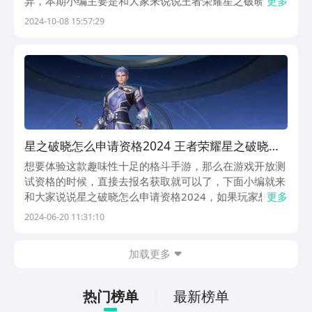
异，本期小编主要是和大家来说说王者荣耀星之破晓下
更多
载，许多朋友表示想要抢先进入其中来体验，而这时候去
2024-10-08 15:57:29
通过九游来进行预约就很合适了，大家若是对于此有想
法，不如就一起来接着往下看吧。【王者荣耀星之破晓】
最新...
星之破晓怎么申请资格2024 王者荣耀星之破晓怎
样获得测试资格
想要体验这款趣味性十足的格斗手游，那么在游戏开放测
试资格的时候，直接去报名获取就可以了，下面小编就来
和大家说说星之破晓怎么申请资格2024，如果玩家想要
更多
快速的进入其中来体验的话，那么建议是可通过九游平台
2024-06-20 11:31:10
来进行预约，如此也就能够抢先入坑其中了，大家要是有
想法就来看看吧。【王者荣耀星之破晓】最新版预约/...
加载更多
热门榜单
最新榜单