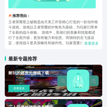
推荐理由：
王者荣耀星之破晓是由天美工作室精心打造的一款动作格
斗游戏。游戏以王者荣耀的IP角色为基础，为玩家们带来
了全新的战斗体验。 游戏中，英雄们的形象和技能都进
行了全面升级，更加有魅力和创意。而独特的击飞值设
定，使得战斗更具策略性和操作性。玩家需要通过巧妙的
查看更多
操作，提高对手的击飞值，将其打出屏幕，从而取得胜
利。这种创新的战斗方式，既保留了王者荣耀的经典元
最新专题推荐
素，又增加了新的挑战和乐趣。 游戏的对局环境也十分
出色，排位赛中的1V1和2V2匹配方式，既适合个人展现
实力，也适合与朋友组队配合。对新手来说连招不容易上
耐玩的超次元游戏下载
手，所以游戏中也提供了丰富的教程，让新手快速提高操
作水平。 总的来说，《王者荣耀星之破晓》是一款值得
一试的游戏。它既有王者荣耀的经典元素，又有创新的战
查看更多
斗方式和丰富的对局环境。现在大家清楚王者荣耀星之破
晓怎样下载了吧，对这款游戏感兴趣的话，可以去预约一
下。
三人同屏对战游戏有哪些