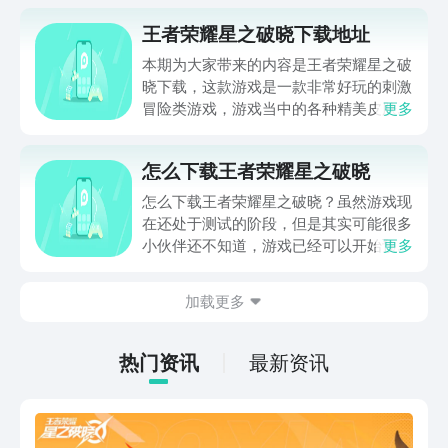
王者荣耀星之破晓下载地址
本期为大家带来的内容是王者荣耀星之破
晓下载，这款游戏是一款非常好玩的刺激
冒险类游戏，游戏当中的各种精美皮肤层
更多
出不穷，各种英雄设计也是玩家们所熟知
的英雄，接下来就为大家好好讲解一下游
怎么下载王者荣耀星之破晓
戏的特色，感兴趣的就一起往下看看吧。
怎么下载王者荣耀星之破晓？虽然游戏现
在还处于测试的阶段，但是其实可能很多
小伙伴还不知道，游戏已经可以开始预约
更多
下载了，文中有放预约下载的链接，大家
可以先行预约，等到上线的时候会提示大
加载更多
家下载，这样就不会错过了，那么这到底
是是一个什么样的游戏呢，一起看看游戏
详情解析吧。
热门资讯
最新资讯