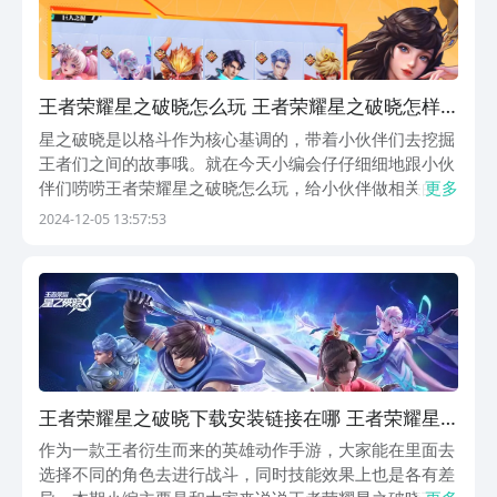
王者荣耀星之破晓怎么玩 王者荣耀星之破晓怎样
下载玩法教程
星之破晓是以格斗作为核心基调的，带着小伙伴们去挖掘
王者们之间的故事哦。就在今天小编会仔仔细细地跟小伙
伴们唠唠王者荣耀星之破晓怎么玩，给小伙伴做相关的内
更多
容介绍。星之破晓的游戏机制那可是相当有特色的，各位
2024-12-05 13:57:53
不妨来瞅瞅本期的文章哟！【王者荣耀星之破晓】最新预
约/下载地址》》》》》#王者荣耀星之破晓#《《《《...
王者荣耀星之破晓下载安装链接在哪 王者荣耀星
之破晓怎么下载
作为一款王者衍生而来的英雄动作手游，大家能在里面去
选择不同的角色去进行战斗，同时技能效果上也是各有差