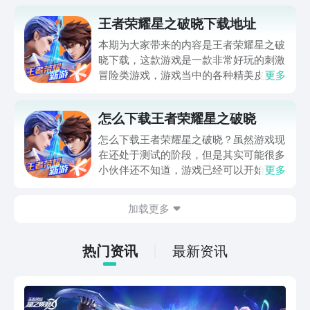
王者荣耀星之破晓下载地址
本期为大家带来的内容是王者荣耀星之破
晓下载，这款游戏是一款非常好玩的刺激
冒险类游戏，游戏当中的各种精美皮肤层
更多
出不穷，各种英雄设计也是玩家们所熟知
的英雄，接下来就为大家好好讲解一下游
怎么下载王者荣耀星之破晓
戏的特色，感兴趣的就一起往下看看吧。
怎么下载王者荣耀星之破晓？虽然游戏现
在还处于测试的阶段，但是其实可能很多
小伙伴还不知道，游戏已经可以开始预约
更多
下载了，文中有放预约下载的链接，大家
可以先行预约，等到上线的时候会提示大
加载更多
家下载，这样就不会错过了，那么这到底
是是一个什么样的游戏呢，一起看看游戏
详情解析吧。
热门资讯
最新资讯