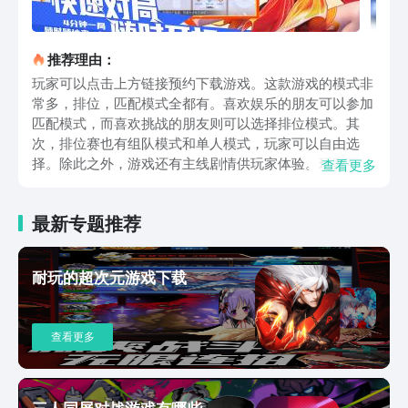
推荐理由：
玩家可以点击上方链接预约下载游戏。这款游戏的模式非
常多，排位，匹配模式全都有。喜欢娱乐的朋友可以参加
匹配模式，而喜欢挑战的朋友则可以选择排位模式。其
次，排位赛也有组队模式和单人模式，玩家可以自由选
择。除此之外，游戏还有主线剧情供玩家体验。玩家可以
查看更多
在主线剧情里熟悉角色，了解世界背景。游戏的pve玩法
很多，除了剧情体验外。还有探索玩法以及英雄挑战玩法
最新专题推荐
供玩家体验。探索玩法主要是玩家用来刷资源的。其次，
游戏的养成系统非常全面。玩家可以培养自己喜欢的英
雄，升级他们的装备，技能，提升战力。另外，游戏的备
耐玩的超次元游戏下载
战系统也是一大亮点。玩家可以在备战系统里为角色装备
铭文。游戏对新人玩家十分友好，引导系统做得极其完
善。无论玩家游玩哪个模式，第一次游玩时都会有完善的
查看更多
提示引导玩家，让玩家快速熟悉游戏玩法。这种设定挺好
的，方便新人玩家入坑。游戏的战斗系统也非常有特色，
玩家的攻击技能都是带击飞效果的，成功将敌人击飞出场
景才能获得胜利。但有些技能又能让角色重新跳回对站
三人同屏对战游戏有哪些