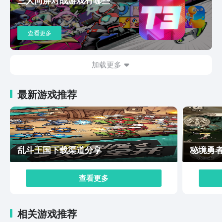
台。因此整个战斗有着很强的竞技性，对玩家操作有很高
的要求。关于王者荣耀星之破晓下载教程的内容就介绍到
这了。从目前游戏内容来看，游戏可游玩内容非常多。
查看更多
Pve，pvp一个都不少。再加上角色多，每个角色因为技
能定位不同，都值得大家尝试体验，让游戏有极高的可玩
性。
加载更多
最新游戏推荐
乱斗王国下载渠道分享
秘境勇
查看更多
相关游戏推荐