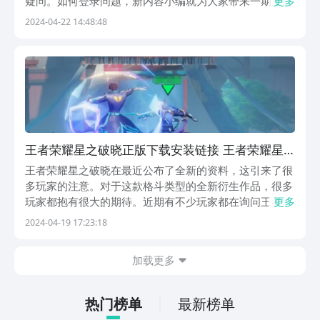
疑问。如何登录问题，新内容小编就为大家带来一期王者
更多
荣耀星之破晓登录教程 王者荣耀星之破晓怎么登陆游戏
2024-04-22 14:48:48
还没有正式上线，很多玩家们都比较好奇如何登录，实际
上很简单，玩家在游戏上线之后下载游戏，将游戏安装
好...
王者荣耀星之破晓正版下载安装链接 王者荣耀星
之破晓在哪下载
王者荣耀星之破晓在最近公布了全新的资料，这引来了很
多玩家的注意。对于这款格斗类型的全新衍生作品，很多
玩家都抱有很大的期待。近期有不少玩家都在询问王者荣
更多
耀星之破晓正版下载地址。毕竟游戏做的再好，不去体验
2024-04-19 17:23:18
一下是不知道这款游戏的实际乐趣的，所以才会有玩家询
问游戏的下载途径。【王者荣耀星之破晓】最新版预约/...
加载更多
热门榜单
最新榜单