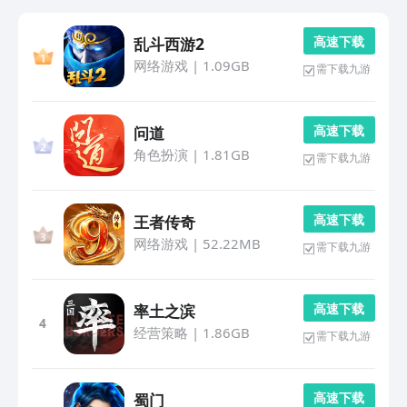
高 速 下 载
乱斗西游2
网络游戏
|
1.09GB
需下载九游
高 速 下 载
问道
角色扮演
|
1.81GB
需下载九游
高 速 下 载
王者传奇
网络游戏
|
52.22MB
需下载九游
高 速 下 载
率土之滨
4
经营策略
|
1.86GB
需下载九游
高 速 下 载
蜀门