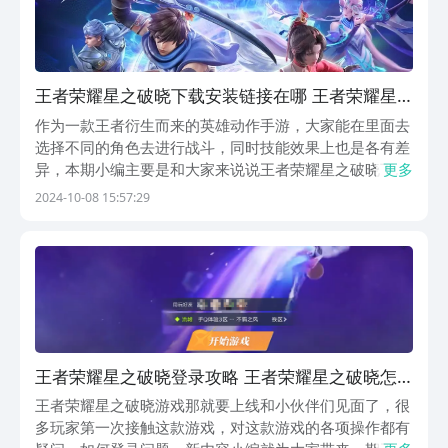
王者荣耀星之破晓下载安装链接在哪 王者荣耀星
之破晓怎么下载
作为一款王者衍生而来的英雄动作手游，大家能在里面去
选择不同的角色去进行战斗，同时技能效果上也是各有差
异，本期小编主要是和大家来说说王者荣耀星之破晓下
更多
载，许多朋友表示想要抢先进入其中来体验，而这时候去
2024-10-08 15:57:29
通过九游来进行预约就很合适了，大家若是对于此有想
法，不如就一起来接着往下看吧。【王者荣耀星之破晓】
最新...
王者荣耀星之破晓登录攻略 王者荣耀星之破晓怎
么登陆
王者荣耀星之破晓游戏那就要上线和小伙伴们见面了，很
多玩家第一次接触这款游戏，对这款游戏的各项操作都有