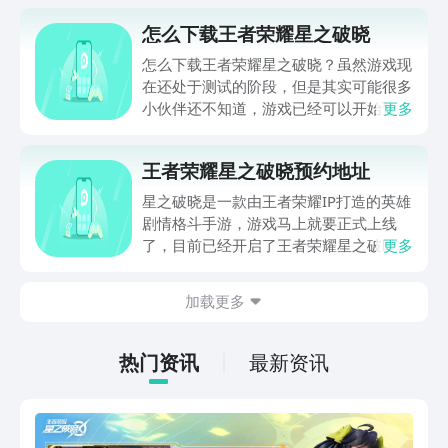
怎么下载王者荣耀星之破晓
怎么下载王者荣耀星之破晓？虽然游戏现
在还处于测试的阶段，但是其实可能很多
小伙伴还不知道，游戏已经可以开始预约
更多
下载了，文中有放预约下载的链接，大家
可以先行预约，等到上线的时候会提示大
王者荣耀星之破晓预约地址
家下载，这样就不会错过了，那么这到底
是是一个什么样的游戏呢，一起看看游戏
星之破晓是一款由王者荣耀IP打造的英雄
详情解析吧。
剧情格斗手游，游戏马上就要正式上线
了，目前已经开启了王者荣耀星之破晓预
更多
约。这款游戏是格斗游戏爱好者和王者荣
耀迷们的必备之选，它让你和来自不同平
加载更多
行时空的英雄们展开激烈的对决，享受时
空交汇的快感和乐趣。想知道王者荣耀星
之破晓怎么下载吗？小编已经为你准备好
热门资讯
最新资讯
了下载链接，只要点击下面的链接就可以
预约了。