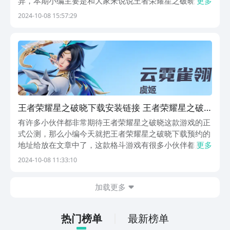
异，本期小编主要是和大家来说说王者荣耀星之破晓下
更多
载，许多朋友表示想要抢先进入其中来体验，而这时候去
2024-10-08 15:57:29
通过九游来进行预约就很合适了，大家若是对于此有想
法，不如就一起来接着往下看吧。【王者荣耀星之破晓】
最新...
王者荣耀星之破晓下载安装链接 王者荣耀星之破
晓下载链接
有许多小伙伴都非常期待王者荣耀星之破晓这款游戏的正
式公测，那么小编今天就把王者荣耀星之破晓下载预约的
地址给放在文章中了，这款格斗游戏有很多小伙伴都是非
更多
常期待的，无论是从它有趣的可玩性还是精美的画面来
2024-10-08 11:33:10
说，都是一款非常优秀的游戏，那么如果你也非常期待这
款游戏的正式公测，不妨来小编的文章中抢先预约一下
加载更多
吧。...
热门榜单
最新榜单