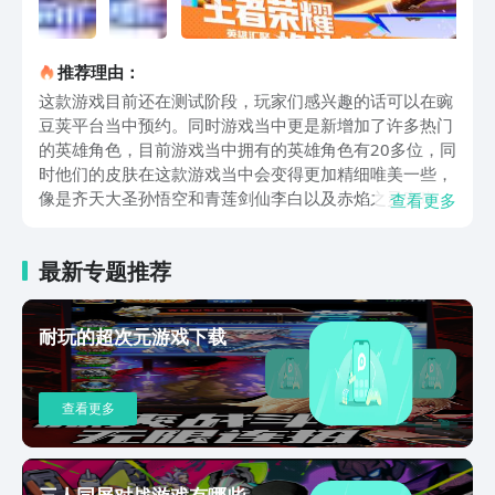
推荐理由：
这款游戏目前还在测试阶段，玩家们感兴趣的话可以在豌
豆荚平台当中预约。同时游戏当中更是新增加了许多热门
的英雄角色，目前游戏当中拥有的英雄角色有20多位，同
时他们的皮肤在这款游戏当中会变得更加精细唯美一些，
像是齐天大圣孙悟空和青莲剑仙李白以及赤焰之灵安琪
查看更多
拉，还有甜甜威风小乔这些热门英雄角色在游戏当中都是
设置的非常巧妙并且精美的。这些热门英雄角色在游戏当
最新专题推荐
中，玩家们可以在大乱斗玩法里面选择三名角色代替自己
进行出战，也就是说一场游戏当中，玩家们最多可以体验
三个不一样的角色带来的游戏魅力，除了这种大乱斗玩法
耐玩的超次元游戏下载
以外对战玩法还开设了许多像是匹配赛玩法以及排位赛玩
法还有多人乱斗以及各种冒险赛玩法都是十分齐全并且多
的，还有各种冒险玩法，这种冒险模式是增加了剧情走
查看更多
向，这种休闲娱乐的玩法更是能够帮助玩家们在疲惫之余
放松身心，更加深刻的了解王者峡谷的世界观。同时还有
各种备战系统也设置的非常好，玩家们所熟知的铭文系统
还有各种升级系统在备战系统当中都有，除此之外还有各
三人同屏对战游戏有哪些