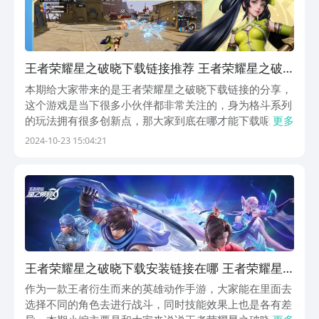
王者荣耀星之破晓下载链接推荐 王者荣耀星之破
晓下载安装链接分享
本期给大家带来的是王者荣耀星之破晓下载链接的分享，
这个游戏是当下很多小伙伴都非常关注的，身为格斗系列
的玩法拥有很多创新点，那大家到底在哪才能下载呢？很
更多
多用户想体验却找不到地方，其实这是很正常的，游戏暂
2024-10-23 15:04:21
时还未上线，不过小编给大家带来了相关的预约链接，预
约之后上线就会提示大家去下载了。【王者荣耀星之破
晓...
王者荣耀星之破晓下载安装链接在哪 王者荣耀星
之破晓怎么下载
作为一款王者衍生而来的英雄动作手游，大家能在里面去
选择不同的角色去进行战斗，同时技能效果上也是各有差