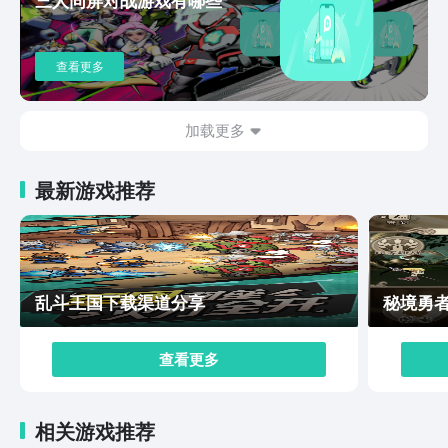
种战队赛玩法，可以说是玩法多种多样同时画风会更加精
细，在一些小细节的设置上面也会更加用心一些。还有各
种日常活动以及周末活动能够帮助玩家们获得一些小小的
查看更多
礼品和游戏道具，以上就是本期为大家带来的关于王者荣
耀星之破晓下载的全部内容了，感兴趣的玩家们就快到游
戏当中感受不一样的游戏乐趣吧，随着版本的一次次更
加载更多
新，那些热门英雄角色也会在这款游戏当中陆续上线。
最新游戏推荐
乱斗王国下载渠道分享
秘境勇
查看更多
相关游戏推荐