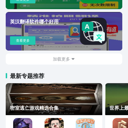
手：将汉语和英语的查词翻译需求融入智
能语音交互，用语音问答式的学习模式，
符合少儿和家
英汉翻译软件哪个好用
查看更多
加载更多
最新专题推荐
密室逃亡游戏精选合集
世界上