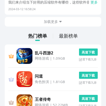
我们来介绍当下好用的压缩软件有哪些，这些软件非常适
更多
合从事文职的人群使用。还能大大的提高办公效率，如果
2024-03-12 16:58:24
你也经常进行文件之间的传输，就可将这些软件下载到手
机上。1、《压缩专家》如果觉得手机上高质量以及大
加载更多
像...
热门榜单
最新榜单
高 速 下 载
乱斗西游2
网络游戏
|
1.09GB
需下载九游
高 速 下 载
问道
角色扮演
|
1.81GB
需下载九游
高 速 下 载
王者传奇
网络游戏
|
52.22MB
需下载九游