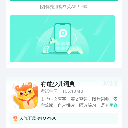
翻译、笔记、背单词，更引入了主题写
全新的词典应用和语言学习体验。
优先用豌豆荚APP下载
作、批改纠错等AI功能，全方面改变你的
英语学习。【产品简介】 海量词汇：内
置常用英汉词条30万个，专业词条40万
个，海量例句库178万条。 拍照翻译：摄
像头取词、拍照查词功能，即拍即查，阅
读文献好帮手。 单词复习：自定义学习
目标，多种图表，帮你更好回顾自己的学
习。 搜索：基于海量数据的云端词典，
生僻词、例句、图片查询一网打尽。 纯
正发音：美音、英音自由选择，自定发音
语速、小语种发音应有尽有。 文件阅
读：词典中即可阅读文件，支持单词长按
NO.
5
有道少儿词典
查询，即点即译。 【强大词库】 权威词
库：英汉 - 汉英词典、英英词典、同义
考试学习
|
105.13MB
词、反义词词典，权威详实。 编辑词
支持中文查字、英文查词，图片词典、汉
库：提供电脑端词库编辑器，支持自制扩
字笔顺、自然拼读、跟读练习、语音助手
更多
充词库；朗文、牛津，权威词库尽情添
等功能，支持单词、汉字、词语、成语、
加。 扩充词库：通过网络下载各语种的
古诗词、固定搭配、教材例句等诸多内
人气下载榜TOP100
扩充词库，支持Mdict、灵格斯、
容，匠心打造，免费无广告。有道少儿词