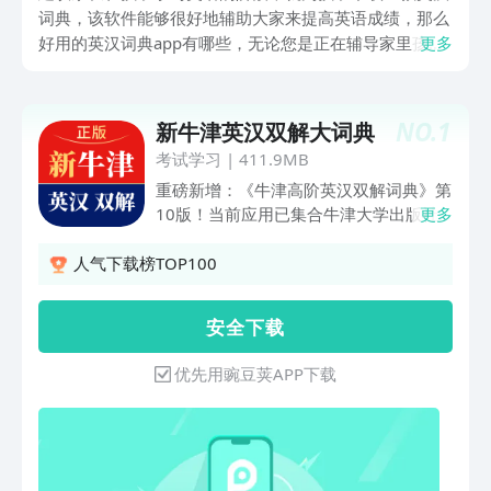
词典，该软件能够很好地辅助大家来提高英语成绩，那么
好用的英汉词典app有哪些，无论您是正在辅导家里孩子
更多
学英语，还是自己想要提高英语水平，都可详细的了解以
下的这几款软件，选择适合自己的下载到手机上，在学习
英语过程中遇到问题，通过这些软件来帮忙。
NO.
1
新牛津英汉双解大词典
考试学习
|
411.9MB
重磅新增：《牛津高阶英汉双解词典》第
10版！当前应用已集合牛津大学出版社
更多
官方正版授权的五大畅销英汉词典：《新
牛津英汉双解大词典》《牛津高阶英汉双
人气下载榜TOP100
解词典》《牛津中阶英汉双解词典》《牛
津初阶英汉双解词典》《牛津英汉汉英词
安 全 下 载
典》，带你深入浅出、精准学好每个单
词。 ※内容特色 ※【重磅引入：《牛津
优先用豌豆荚APP下载
英汉汉英词典》】《牛津英汉汉英词典》
共收录单词、短语及翻译670000余条，
覆盖面广、查得率高、突出搭配，适合英
语学习、写作、翻译者使用。《牛津高阶
英汉双解词典》第10版问世七十余年，