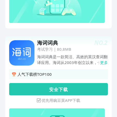
为世所公认的权威英语学习词典。第10
版相比第9版：延续了原版经典，新增
1000余个新词新义，收录228000余条单
词、短语、义项，备受名家推荐。《新牛
津英汉双解大词典》收录单词、短语及释
义共36万条，释义不仅全面，还区分了
核心义项与次义项，助你明确词义关系、
NO.
2
海词词典
准确运用词汇。 《牛津中阶英汉双解词
典》收录单词、短语、释义、派生词等共
考试学习
|
80.8MB
110000个，配有“搭配与句型”等用法说
海词词典是一款简洁、高效的英汉查词翻
明，深化理解。 《牛津初阶英汉双解词
译应用。海词从2003年创立以来，长期
更多
典》精挑细选19000个单词、短语，释义
专注词典研究，十几年沉淀，累积用户上
准确，例证生动浅显，让你轻松掌握词汇
千万。★★★ 名人推荐 ★★★【《牛津
人气下载榜TOP100
的用法。【英汉双解/英英/英汉切换】根
词典》（中国）主编于海江】在海词9周
据你的学习喜好，可一键切换，秒变英英
年时贺词：“学海无涯，海词为
安 全 下 载
词典、英汉词典。 【教学查考一体化】
舟。”【《柯林斯词典》中国区总监陈文
提供读音、词形变化等信息，并设置“用
亮】曾为海词题词：“网络词典，不单是
优先用豌豆荚APP下载
法说明”、“词汇动态”专栏，实现小型语言
查词解惑的工具，更应是学习表达的贴身
教学词典与大型语言查考词典的全新结
助手，我推荐海词！”★★★ 内容特色
合。 【18项特色专栏】图解词汇、词语
★★★【收词全面】词典种类全、词汇