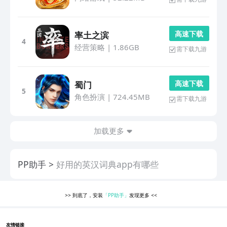
高 速 下 载
率土之滨
4
经营策略
|
1.86GB
需下载九游
高 速 下 载
蜀门
5
角色扮演
|
724.45MB
需下载九游
加载更多
PP助手
好用的英汉词典app有哪些
>>
到底了，安装
「PP助手」
发现更多
<<
友情链接