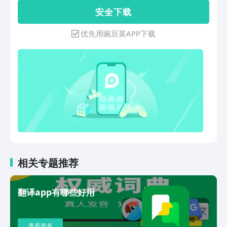
Babylon等多种词典格式，覆盖医学、经
典依托海量的汉语及英语数据和智能化的
安 全 下 载
济、工程、计算机等十余个领域。 【实
语音识别技术，为6-12岁的儿童提供全
用工具】 高亮标记：重点词添加标记，
面、权威的汉语及英语数据和智能高效的
优先用豌豆荚APP下载
云端同步，随时查阅。 笔记同步：生词
查询服务。 【词典功能】 * 中文查字：
本、笔记、历史记录功能，支持同步。
全面覆盖字、词、成语及古诗词。其中，
语音输入：英语整句翻译发音功能，支持
产品完整收录由教育部、国家语言文字工
语音输入。 跨软件取词：使用其他软件
作委员会组织制定的《通用规范汉字
时，长按即可查词，自动显示释义。 语
表》。 * 英文查词：英文部分涵盖《义务
料库管理：对学习过程中接触的单词、词
教育英语课程标准》规定词汇，释义内容
组语料进行管理；可以将喜欢的语料加入
针对少儿用户量身定制，符合该年龄阶段
生词本，也可以通过卡片学习播放。【AI
用户的学习理解能力和知识储备，并为每
功能】AI翻译：精准自然的AI翻译，超越
一个单词收录真人发音及配套图片词典。
各大翻译引擎批改纠错：输入/粘贴文本
* 汉字笔顺：汉字全部配置笔顺动图及跟
后，精准高效地检查拼写、语法、标点等
写练习，并为每一个汉字录入真人发音，
错误主题写作：借助AI的力量，给定主
为儿童带来多感官学习体验。 * 自然拼
相关专题推荐
题，将您的想法转化为文字短句扩写：根
读：自然拼读，所有英文词条均用自然拼
据选中内容自动扩写，突破写作瓶颈文章
读规则进行标注和发音，引导儿童掌握单
润色：文本一键润色、优化表达，助您的
翻译app有哪些好用
词自然拼读规则. * 跟读练习：在英文界
文章脱颖而出【联系我们】 官方网站
面中融入跟读练习功能，配合发音打分，
http://www.eudic.net 咨询邮箱
帮助儿童提升英语听说能力。 * 语音助
support@francochinois.com
查看更多