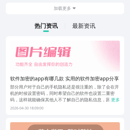
斗感受，游戏整体玩法也比较多样化，肯
加载更多
定有不少朋友感兴趣，但不知道哪里下
载，其实九游现在就能预约，手游福利最
有性价比的APP，身后有阿里巴巴灵犀互
热门资讯
最新资讯
娱大厂支持，玩手游就到九游，海量代金
券，成长礼包等待朋友们领取，感受战力
飙升的感觉。
软件加密的app有哪几款 实用的软件加密app分享
部分用户对于自己的手机隐私还是很注重的，除了会在开
机的时候设置密码，同时希望自己的软件也设置二重密
码，这样就能确保其他人不了解自己的隐私信息，因此就
更多
会问软件加密的app有哪些？这里就推荐几款加密性比较
2026-04-30 18:09:00
强大的app，可以帮助用户们保护自己的隐私安全哦。
1、《加密》该app可以轻松加密相册、私密文件、聊...