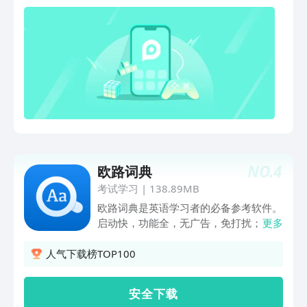
学会表达。【趣味学习】每日“抖英”、每
等情景都一网打尽，照查不误。——提供
日辨析、每日一听、每日一练等学习专栏
了标准的英式和美式单词发音。——提供
实时更新，更有阅读、听力、写作、语法
了”常用词
等卡片化繁为简，学习轻任务助您聚沙成
汇”、”CET4”、”CET6”、”GRE”、”雅
塔。★★★ 功能特色 ★★★【单词使用
思”、”考研”、”托福”等词书，可根据需求
频率视觉化】单词释义太多，不知道使用
自主选择，分类学习。——提供了实用
哪一个？海词独家使用大数据抓取单词最
的”生词本”功能，生疏的单词一键加入”生
常用的释义，以饼图的形式展示并降序排
词本”，方便随时记忆和学习。——提供
列，助您精准使用每一个单词。【阶段专
了自定义”学习目标”功能，按需制定英文
属词汇定制】选择您目前的英语学习阶
学习目标，结合艾宾浩斯记忆模型，温故
段，获取专属单词书，听说读写巩固单词
知新，强化记忆。——提供了多套既美观
记忆。【自定义分类生词本】自定义生词
NO.
4
欧路词典
又简约的主题方案，随心更换，愉快使
本，可标记单词熟练度，方便下次查找和
用。
考试学习
|
138.89MB
使用，助您更高效地记忆单词。【学习记
欧路词典是英语学习者的必备参考软件。
录云端存储】采用云端同步技术，为您提
启动快，功能全，无广告，免打扰；海量
更多
供生词同步学习服务，助您高效无缝学
扩展词库，自定义编辑；支持中文、英
习。【离线词典想查就查】支持离线词典
语、日语、法语、德语等多语种翻译。
人气下载榜TOP100
功能，随时随地、想查就查。海词词典以
学习、翻译、笔记、考试，全面覆盖语言
种类全、词量大、讲解细为特色，集查单
学习的所有场景。语音翻译，拍照翻译，
词、学单词、背单词于一体，为您提供英
安 全 下 载
一键获取，操作便捷。 不仅能够查词、
语知识的查阅、学习和复习服务，带给您