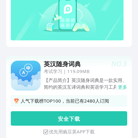
辨析/同义词辨析等18项学习型词典特有
量大：收录词汇涵盖小学到高中、四六级
的内容，助你突破阅读、写作等方面的学
和考研、雅思和托福、职场和商务等多种
习难题。 【每日一学】每日一译、每日
类型词汇，满足您各阶段的英语学习需
辨析、每日词汇扩充等栏目，助你识新
求。【词汇精讲】精心设计常考词组与短
词、学语法、知辨析、会表达，让学习循
语、词义辨析、近义词与反义词、词源解
序渐进、积少成多。 ※ 功能特色 ※【单
说等栏目，助您进一步理解词汇、掌握词
词巧记】海词AI通过自然语言分析，智能
汇用法；额外为您提供单词的英英释义，
生成音节组件、拼读记忆等单词巧记内
助您掌握地道的英语使用方法。【地道发
容，手把手教你拼读单词、记住单词发
音】单词、例句提供英式、美式两种发
音，更有词根词缀联想记忆助你举一反
NO.
3
英汉随身词典
音，助您学会地道口语。【真题链接】提
三，快速扩充词汇量。【一站式多维度查
供最经典的历届真题案例，助您轻松通过
考试学习
|
119.09MB
询】一站式智能查遍牛津系列畅销词典：
考试。【考频统计】大数据抓取词汇考频
【产品简介】英汉随身词典是一款实用、
词条、短语、习语、例证，满足你多维度
与考试形式，把握出题趋势、直击考试要
简约的英汉互译词典和英语学习工具，词
更多
的查询需求。【全局点击查词】学习时遇
点。【名著阅读】收录数十本经典外国名
典收录了海量的英文单词及其发音、释
到不懂的词汇，无需退出当前界面，点击
著，同步支持语音版、支持点击查词及划
义、例句等信息。便捷的双向查询功能，
人气下载榜TOP100，当前已有2480人订阅
不懂的英语单词即可查询。 上海海笛数
线翻译，让您拥有更经典的英文原版书
详细的释义和例句等信息，更有超棒的
字出版科技有限公司获牛津大学出版社官
库、更便捷的名著阅读体验。【视频微
「学习目标」、「生词本」等拓展功能，
方授权，使用词典内容开发本软件。选择
安 全 下 载
课】特邀著名英语教师录制视频课程，精
随时随地，伴您学习！——提供了海量的
正版应用，学习更有保障！（版权所有，
心打造四级写作课、词汇引爆营等课程，
英文单词及其发音、释义、例句等数据，
盗版必究）
优先用豌豆荚APP下载
助您更快、更好地记忆单词、理解语法、
随时随地轻松查询，没有网络，身处国外