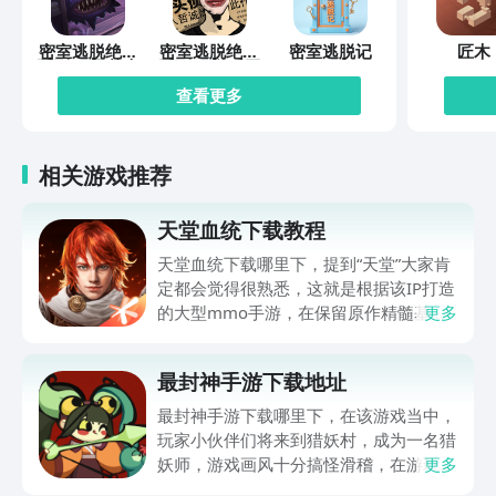
密室逃脱绝境
密室逃脱绝境
密室逃脱记
匠木
系列10寻梦大
系列11游乐园
作战
查看更多
相关游戏推荐
天堂血统下载教程
天堂血统下载哪里下，提到“天堂”大家肯
定都会觉得很熟悉，这就是根据该IP打造
的大型mmo手游，在保留原作精髓基础
更多
上，给众多玩家伙伴们打造了全新冒险体
验，世界观得到完整还原，职业体系，战
最封神手游下载地址
斗策略都有深度创新，肯定有不少伙伴都
很想玩，可提前在九游平台预约，手游福
最封神手游下载哪里下，在该游戏当中，
利最有性价比APP，身后有阿里巴巴灵犀
玩家小伙伴们将来到猎妖村，成为一名猎
互娱大厂支持，节假日活动来临时刻，还
妖师，游戏画风十分搞怪滑稽，在游玩过
更多
有万元无门槛券能抽，0元畅玩。
程中总是忍俊不禁，冲淡了特别紧张的战