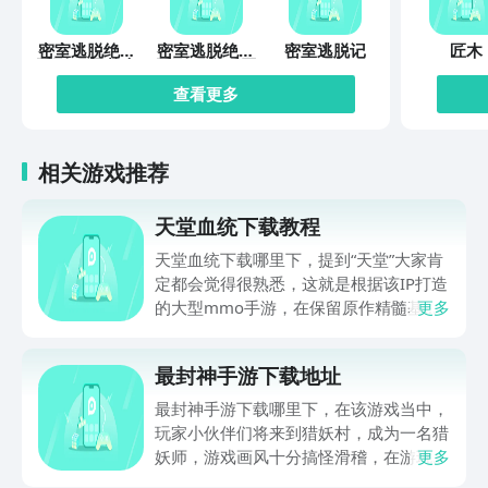
密室逃脱绝境
密室逃脱绝境
密室逃脱记
匠木
系列10寻梦大
系列11游乐园
作战
查看更多
相关游戏推荐
天堂血统下载教程
天堂血统下载哪里下，提到“天堂”大家肯
定都会觉得很熟悉，这就是根据该IP打造
的大型mmo手游，在保留原作精髓基础
更多
上，给众多玩家伙伴们打造了全新冒险体
验，世界观得到完整还原，职业体系，战
最封神手游下载地址
斗策略都有深度创新，肯定有不少伙伴都
很想玩，可提前在九游平台预约，手游福
最封神手游下载哪里下，在该游戏当中，
利最有性价比APP，身后有阿里巴巴灵犀
玩家小伙伴们将来到猎妖村，成为一名猎
互娱大厂支持，节假日活动来临时刻，还
妖师，游戏画风十分搞怪滑稽，在游玩过
更多
有万元无门槛券能抽，0元畅玩。
程中总是忍俊不禁，冲淡了特别紧张的战