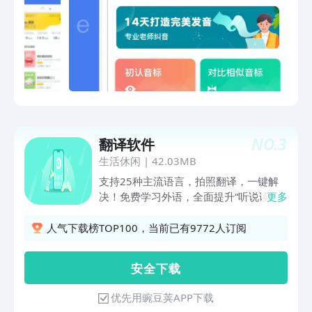
确性音标是学习英语口语和听力的基础，
本软件将教会你基本的音标，帮你早日实
现英语听力口语流利说！
NO.
3
翻译软件
生活休闲
|
42.03MB
支持25种主流语言，拍照翻译，一键解
决！免费学习外语，全面提升“听说读
更多
写”能力！ 提升外语水平的不二之选！英
语、日语、韩语、中文（简体）、中文
人气下载榜TOP100，当前已有9772人订阅
（繁体）、法语、意大利语、德语、俄
语、西班牙语、泰语、阿拉伯语、印地
安 全 下 载
语、印尼语、葡萄牙语、菲律宾语、土耳
其语、越南语、瑞典语、荷兰语、捷克
优先用豌豆荚APP下载
语、波兰语、马来语、斯瓦希里语当您在