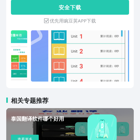
方可流利说英语2、选用剑桥英语、地道
安 全 下 载
美音，学习英语音标，要会流利说英语，
更要会正确说英语口语3、丰富单词书，
优先用豌豆荚APP下载
涵盖英语四级六级、考研英语、雅思、托
福、初中英语等多种专门单词书4、包含
了较常用的基础英语口语与短语，随身携
带的英语老师,打造一口流利英语。
相关专题推荐
泰国翻译软件哪个好用
查看更多