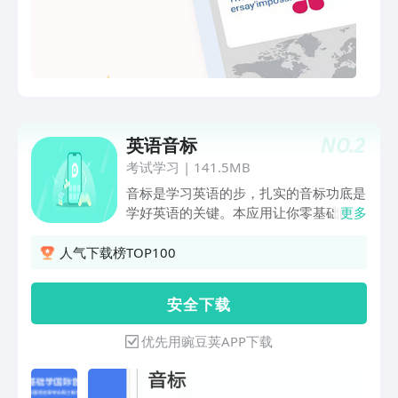
的语言交流需求。2、文本翻译与语音输
入：无论是手动输入文字还是直接通过语
音输入，我们的App都能迅速给出准确的
翻译结果。语音输入功能特别适用于紧急
情况下的快速沟通，让您无需打字也能轻
松表达。3、实时对话翻译：采用先进的
语音识别与机器翻译技术，支持双向实时
NO.
2
英语音标
对话翻译，让您在与外国友人交流时，如
同拥有了一位私人翻译官，实现流畅无阻
考试学习
|
141.5MB
的对话体验。4、图片翻译：遇到菜单、
音标是学习英语的步，扎实的音标功底是
路标、说明书等文字信息时，只需拍照上
学好英语的关键。本应用让你零基础由浅
更多
传，App即可自动识别并翻译图片中的文
入深学音标，并且通过语音评测技术帮助
字内容，让视觉信息瞬间转化为可理解的
矫正你的发音。功能包括：•48个英语音
人气下载榜TOP100
语言。“出国翻译”App，是您探索世界的
标，包含每个音标的朗读发音•录音对
语言钥匙，让沟通无界限，旅行更精彩。
比、发音方法和发音口型图•相近音标的
安 全 下 载
立即下载，开启您的全球化之旅！
对比•常用词汇为例子，变学发音变记单
词•详细的音标发音技巧和重点说明，图
优先用豌豆荚APP下载
文并茂的方式让你学习更加方便，更能快
速提高•音标发音功能,将你的声音与原声
带进行对比,能够找出不足,提高发音的正