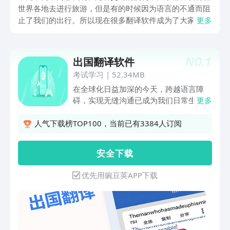
世界各地去进行旅游，但是有的时候因为语言的不通而阻
止了我们的出行。所以现在很多翻译软件成为了大家去跨
更多
越语言障碍的助手，这些软件都可以帮助大家，不管是那
种形式都可以转化为大家所了解而熟知的语言。所以今天
小编就给大家详细的介绍几款翻译软件，这样大家就完全
NO.
1
出国翻译软件
不用担心交流发生的问题。
考试学习
|
52.34MB
在全球化日益加深的今天，跨越语言障
碍，实现无缝沟通已成为我们日常生活与
更多
工作中不可或缺的一部分。为了满足广大
用户在出国旅游、商务洽谈、学习交流等
人气下载榜TOP100，当前已有3384人订阅
场景下对即时翻译的需求，我们精心打造
了一款功能强大的“出国翻译”App。这款
安 全 下 载
应用以其精准、高效、便捷的翻译服务，
旨在成为您随身携带的多语种沟通助手。
优先用豌豆荚APP下载
核心功能亮点：1、多国语言即时翻译：
支持包括但不限于英语、中文、法语、德
语、西班牙语、日语、韩语、俄语、阿拉
伯语等在内的上百种语言互译，覆盖全球
主要国家和地区，满足您在全球任何角落