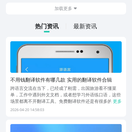
斗感受，游戏整体玩法也比较多样化，肯
加载更多
定有不少朋友感兴趣，但不知道哪里下
载，其实九游现在就能预约，手游福利最
有性价比的APP，身后有阿里巴巴灵犀互
热门资讯
最新资讯
娱大厂支持，玩手游就到九游，海量代金
券，成长礼包等待朋友们领取，感受战力
飙升的感觉。
不用钱翻译软件有哪几款 实用的翻译软件合辑
跨语言交流在当下，已经成了刚需，出国旅游看不懂菜
单，工作中遇到外文文档，或者想学习外语练口语，这些
场景都离不开翻译工具。免费翻译软件还是有很多的，从
更多
最开始只能翻译几个单词，到现在能处理整篇文档还保留
2026-04-20 14:58:03
格式，功能越来越强大。选对工具能省不少事，下面就来
为大家推荐几款好用的。1、《即时翻译官》神经网络技
术...