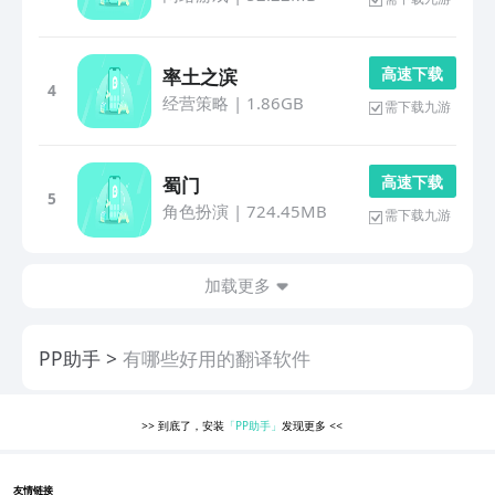
高 速 下 载
率土之滨
4
经营策略
|
1.86GB
需下载九游
高 速 下 载
蜀门
5
角色扮演
|
724.45MB
需下载九游
加载更多
PP助手
有哪些好用的翻译软件
>>
到底了，安装
「PP助手」
发现更多
<<
友情链接