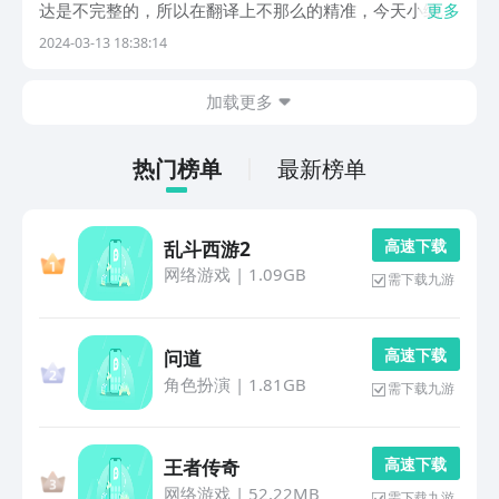
达是不完整的，所以在翻译上不那么的精准，今天小编给
更多
大家带来翻译软件有哪些，为大家分享几款好用的能够颠
2024-03-13 18:38:14
覆各位认知的翻译软件，让大家真正的依赖上这些软件更
快速地处理不同的语言的问题问题。1、《翻译鹅》各
加载更多
位...
热门榜单
最新榜单
高 速 下 载
乱斗西游2
网络游戏
|
1.09GB
需下载九游
高 速 下 载
问道
角色扮演
|
1.81GB
需下载九游
高 速 下 载
王者传奇
网络游戏
|
52.22MB
需下载九游