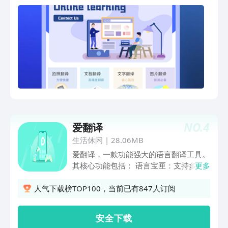
旅行中预订酒店/餐厅、购物或点餐等需
要语言帮助当您在工作中需要精准的商务
信函或会议资料的翻译无论您需要哪种翻
译，我们都能随时轻松解决！
NO.
4
爱翻译
生活休闲
|
28.06MB
爱翻译，一款功能强大的语言翻译工具。
其核心功能包括： 语言宝匣：支持多种
更多
语言互译，满足您在全球范围内的沟通需
求。 翻译记录：自动保存翻译历史，方
人气下载榜TOP100，当前已有847人订阅
便您随时回顾和查找。 韩文词汇分类：
特别针对韩文学习者和爱好者，提供分类
安 全 下 载
词汇库，助力您快速掌握韩文。 爱翻