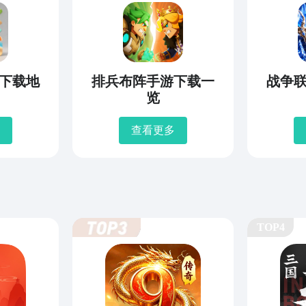
下载地
排兵布阵手游下载一
战争
览
查看更多
TOP4