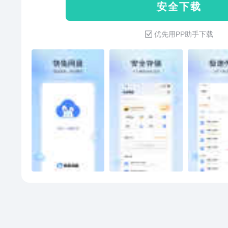
安 全 下 载
技术沉淀
优先用PP助手下载