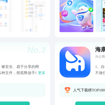
捷安
图，
库，
图，
绿色
心，
证。
会员
No.
3
海
会员
公的
办公商
服务
、够安全、易于分享的网
1、
https:
各种文件，彻底释放手机本
更多
不做
盘会
，同时向好友轻松分享您的
识别
https:
超大云盘空间，安全存储您的
人物
、天
人气下载榜TOP10
频内容直接播放，畅享倍速播
看和
https:
好时光 【安全可靠】 没有
想小
有任
资产安全，专家级数据传输
限制
clo