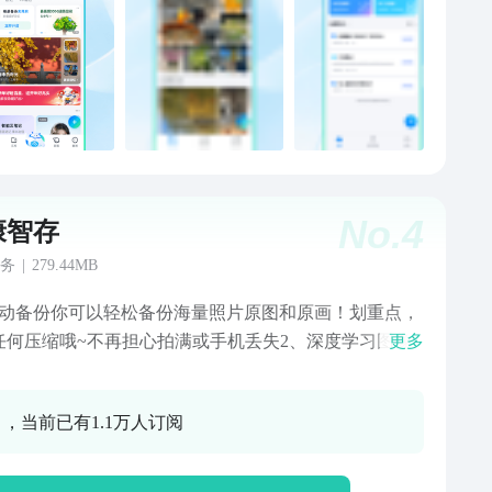
全。智能更懂你AI工具，打造更懂你的云盘。智能搜
言出图现；智能云笔记，学习办公效率神器；智能知识
你的专属知识管家；智能绘图，修图、上色、消除、扩
一键创作。AI形象照，全网热门模版，让你创意出圈。
云盘业内首创绿色云盘，运行在中国电信绿色数据中
由100%清洁能源驱动。获颁国内权威绿色机构低碳认
绿色任务体系，使用即减碳，让绿色生活人人可参与。
特划算天翼云盘铂金/黄金会员，提供多档、高性价比的
No.
4
康智存
体系。联合会员和权益福利，满足用户生活、学习、办
各种美好需求。【服务协议】1、天翼云盘会员自动续费
务
|
279.44MB
协议：
自动备份你可以轻松备份海量照片原图和原画！划重点，
//cloud.189.cn/web/static/licence/signContract.html2、天翼云
任何压缩哦~不再担心拍满或手机丢失2、深度学习图像
更多
员服务协议：
 存储设备融入了本地化智能技术，对照片进行分类，如
//cloud.189.cn/web/static/licence/vip_service_agreement.html3
、事物、地点等3、随时随地访问 通过客户端随时随地查
翼云盘隐私政策：
0 ，当前已有1.1万人订阅
存取，及主流多媒体格式播放，还可离线缓存4、享你所
//cloud.189.cn/web/static/licence/privacy_agreement.html【如
程序形式分享宝宝、家庭聚会照片到群，突破9张和大小
何问题或建议】欢迎通过客服邮箱：
；通过网页链接分享工作资料给客户5、多媒体一键投屏
ud_banquan@189.cn 进行反馈。或关注天翼云盘微信公众