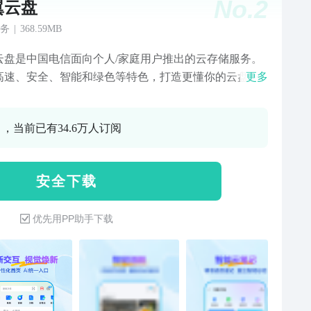
No.
2
翼云盘
务
|
368.59MB
云盘是中国电信面向个人/家庭用户推出的云存储服务。
高速、安全、智能和绿色等特色，打造更懂你的云盘。
更多
新升级】1、智能云笔记——录音速记，音频转写，AI纪
I帮我写，让效率追着你跑；2、AI消除/AI扩图——一
0 ，当前已有34.6万人订阅
除照片多余元素，智能扩充画面，拯救你的大片；3、AI
照——流行模版当季更新，生成高级感大片，让美好时
圈。【主打特色】安全“国”盘安全网盘国家队，通过国
安 全 下 载
国内多项安全认证奖项，守护你的数据与隐私安全。空
、不限速T级存储，把你和家人的照片、视频和文档，安
优先用PP助手下载
云盘。上传下载不限速，告别空间不足。（天翼云盘未
输限速，实际速度受终端及网络环境影响。）手机备份
手机、电脑文件自动备份/同步，通讯录、微信文件备
让换机无忧。家庭共享家庭共享和家庭相册，一人上
全家共享。电视大屏、智屏全覆盖，多种分享方式，便