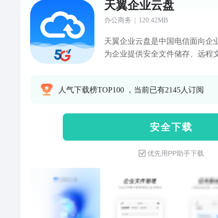
天翼企业云盘
办公商务
|
120.42MB
天翼企业云盘是中国电信面向企
为企业提供安全文件储存、远程
速、团队远程协作、文档编辑等
时预览，快速查找、便捷分享，
人气下载榜TOP100 ，当前已有2145人订阅
业云盘拥有哪些领先功能：文件
续传；多人编辑；多端同步；成
理；文档操作历史可查；文件水
安 全 下 载
满足企业个性化服务需求等诸多功
优化：客服7*12小时，随时随
优先用PP助手下载
贴心提示： 使用过程中遇见任何
cloud@help.21cn.net，
帮助：访问网页端首页->右下角
网站：https://b.cloud.189
号，获得更多资讯