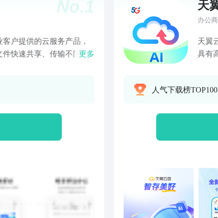
No.
1
天
办公商
业客户提供的云服务产品，
天翼
文件快速共享、传输不限
更多
具有
服务，助力企业实现文件随
【全
提高企业办公效率。天翼企
要，A
人气下载榜TOP10
管理；文件极速传输、断点
键消
员权限设置；组织架构管
形象
印；文件转存；设备管理；
时出
能。7*12小时全天候服务
际、
地咨询，努力保障用户服务。
间大
问题，请联系我们： 邮箱：
稳存
我们的客服妹子正满心期待的等着你！
对传
点击客服 天翼企业云盘官方
支持
.cn在中搜索“天翼数字生活”关注服务
份，
传，