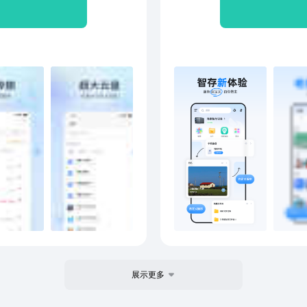
在家一
号：
持解压
作
展示更多