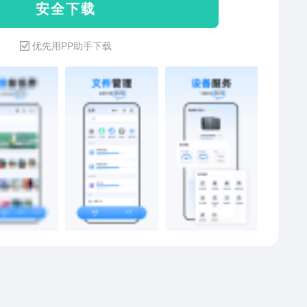
安 全 下 载
键投屏，支持DLNA/AirPlay方式，畅想高清画质6、支
「天翼云盘服务号」。
缩支持对zip和tar格式的4GB以内压缩包进行解压缩操
优先用PP助手下载